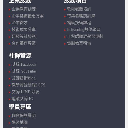
企業服務
服務項目
企業教育訓練
軟硬韌體培訓
企業儲值優惠方案
待業者職前訓練
企業徵才
補助技術課程
技術成果分享
E-learning數位學習
研發設計服務
工程師職涯學習規劃
合作夥伴專區
電腦教室租借
社群資源
艾鍗 Facebook
艾鍗 YouTube
艾鍗技術Blog
教學實錄簡報[1]
[2]
艾鍗 LINE 好友
追蹤艾鍗 IG
學員專區
個資保護聲明
學習地圖