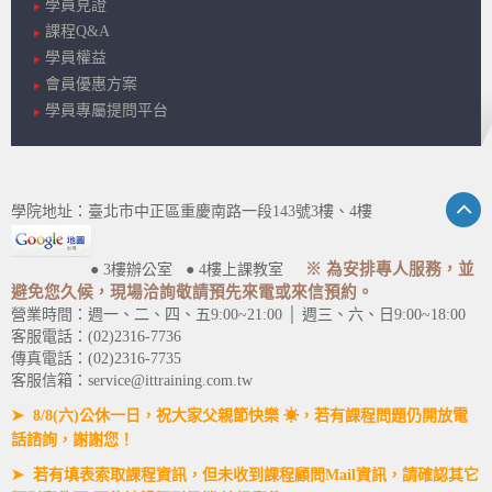
學員見證
課程Q&A
學員權益
會員優惠方案
學員專屬提問平台
學院地址：臺北市中正區重慶南路一段143號3樓、4樓
※ 為安排專人服務，並
● 3樓辦公室 ● 4樓上課教室
避免您久候，現場洽詢敬請預先來電或來信預約。
營業時間：週一、二、四、五9:00~21:00 │ 週三、六、日9:00~18:00
客服電話：(02)2316-7736
傳真電話：(02)2316-7735
客服信箱：service@ittraining.com.tw
➤ 8/8(六)公休一日，祝大家父親節快樂 ☀，若有課程問題仍開放電
話諮詢，謝謝您！
➤ 若有填表索取課程資訊，但未收到課程顧問Mail資訊，請確認其它