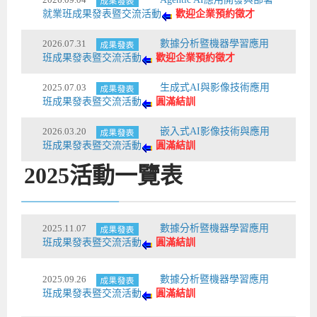
就業班成果發表暨交流活動
歡迎企業預約徵才
Android系列課程
創意程式設計系列
AI深度學習之問答系統實作
[學程]物聯網全端與深度學習整合
iPAS AIoT應用工程師(物聯網類)
AI深度學習與影像辨識實戰
ARM Boot Loader設計
C語言程式設計
自然語言處理與大型語言模型
APCS檢定 C語言課程
Python程式設計
Python硬體控制-Pi Pico
5G關鍵技術- SDN與Mininet實作
2026.07.31
數據分析暨機器學習應用
iOS程式開發系列課程
AI強化學習 - 自動控制應用
嵌入式Linux開發與AI影像辨識
ARM Cortex-M0 應用整合設計
資料結構精修班
Android嵌入式平台開發訓練班
資料分析與視覺化
APCS檢定培訓課程
JavaScript程式設計
Raspberry Pi 使用入門
micro:bit 創意程式設計
班成果發表暨交流活動
歡迎企業預約徵才
讓 AI 成為你的數位同事
智能機器人系統整合開發
C++程式設計
Android APP 實戰開發學程
iPhone程式設計基礎班
非監督式學習
【遠距同步】APCS寒/暑假營隊
C++程式設計
Edge AI與Raspberry Pi Pico實作應用
Scratch 創意程式設計
2025.07.03
生成式AI與影像技術應用
產品應用系列課程
Python程式實戰養成學程
Android Framework
iPhone程式設計進階班
Android嵌入式平台開發訓練班
Edge AI與Pi Pico實作應用
【遠距同步】青少年AI冬/夏令營
Python進階程式設計：從資料結構到演算法
硬體控制使用Python
班成果發表暨交流活動
圓滿結訓
轉職就業班
Python程式設計
Android ADK周邊裝置開發班
TI MSP430微控制器開發
生醫感測器整合設計班
電腦視覺演算法-人臉識別實戰
青少年AI人工智慧實作班
Python程式實戰養成學程
用樹莓派實現物聯網
2026.03.20
嵌入式AI影像技術與應用
班成果發表暨交流活動
圓滿結訓
實體課程總覽
Python程式設計(舊)
NFC無線通訊設計實作班
AIoT人工智慧與物聯網實戰人才就業班
OpenVINO邊緣運算實務
2025
活動一覽表
APCS寒暑假程式檢定班
物聯網Web整合應用實作班
AI智能醫療電子產品開發人才就業班
iPAS巨量資料分析師考照班
Java 物件導向程式
物聯網韌體工程師人才養成班
2025.11.07
數據分析暨機器學習應用
班成果發表暨交流活動
圓滿結訓
物聯網平台開發人才養成班(政府+企業雙重補助)
物聯網平台開發人才養成班
2025.09.26
數據分析暨機器學習應用
班成果發表暨交流活動
圓滿結訓