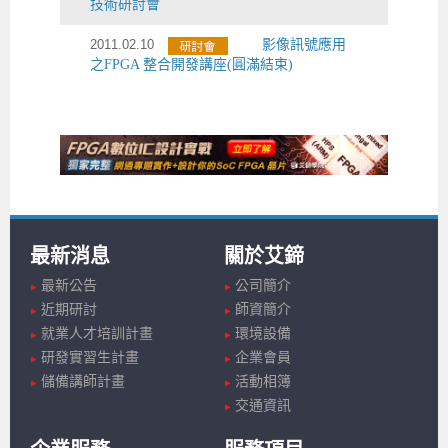
技術研討會
2011.02.10
影像訊號應用
之FPGA 整合開發講座(圓滿結束)
最新消息
關於艾鍗
最新公告
公司簡介
近期研討
師資簡介
就業人才培訓計畫
環境設備
研發實習生計畫
企業會員
儲備講師計畫
活動相簿
交通資訊