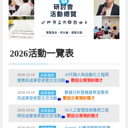
企業服務
開發板介紹
MCU韌體設計系列課程
數位課程總覽
待業青年職訓課程(29歲以下)
政府補助職訓說明會
[學程] 嵌入式Linux開發實務
讓 AI 成為你的數位同事
研討活動
環境設備
硬體/IC設計系列課程
嵌入式Linux開發系列
Kubernetes工程師養成班
企業教育訓練
Linux系統建置實務
ARM MCU單晶片韌體開發
AI雲端原生與MLOps自動化實務
學員專區
最新職缺
AI人工智慧系列課程
MCU韌體開發系列
[假日班]AI邊緣運算實作TensorFlow Lite for MCU
企業儲值優惠方案
最新補助課程
Linux系統程式設計
USB韌體設計
全能電路設計實戰班
n8n 零基礎工作自動化實戰班
嵌入式Linux學程(數位豪華版)
前進校園
艾鍗新聞
iPAS經濟部產業人才能力鑑定
AI人工智慧系列課程
[假日班]物聯網資訊安全實務
艾鍗企業VIP會員
會員優惠
Linux驅動程式設計實戰
STM32嵌入式開發實戰
FPGA 數位IC設計實戰
iPAS AI應用規劃師能力鑑定課程
Vibe Coding：AI 協作全端開發實戰班
Linux系統程式設計
MCU韌體設計
2026
活動一覽表
會員優惠
獲獎與榮耀
Web及雲端系列課程
Web及雲端系列課程
更多...
企業徵才
學員見證
校園巡迴講座
ARM Boot Loader設計
[學程]MCU韌體設計實戰
感測電路設計與應用
AI深度學習與影像辨識實戰
iPAS AI應用規劃師能力鑑定
iPAS AI應用規劃師能力鑑定課程
Linux驅動程式
Python硬體控制-Pi Pico物聯網實作
iPAS AI應用規劃師能力鑑定課程
交通資訊
物聯網開發系列課程
IoT物聯網開發系列
研發設計服務
資訊專區
研發實習生計畫
Linux Socket網路程式設計
TI MSP430微控制器開發
Allegro/PCB Layout設計
AI雲端原生與MLOps自動化實務
iPAS AIoT 應用工程師(物聯網類)
Kubernetes雲原生實戰班
ARM Boot Loader
Edge AI與Pi Pico實作應用
Vibe Coding：AI協作全端開發
kubernetes雲原生實戰班
2026.12.18
AI代理人與自動化工程師
5G-SDN通訊系列課程
iPAS產業人才能力鑑定系列
電腦教室租借服務[台北]
學員常見問題
Raspberry Pi之Python程式設計硬體控制
生醫感測器整合設計班
工業電子丙級輔導考照課程
AI機器學習與深度學習實戰班
iPAS巨量資料分析師
AI雲端原生與MLOps自動化實務
[學程]物聯網整合開發實戰
使用C語言控制Raspberry Pi
AI邊緣運算實作TensorFlow Lite for MCU
生成式AI能力認證
AI雲端原生與MLOps自動化實務
物聯網整合開發與應用
廠商求才
實務班成果發表暨交流活動
歡迎企業預約徵才
ROS機器人開發系列課程
升大學APCS/學習歷程專區
合作夥伴專區
學員權益與報名須知
嵌入式Linux開發與AI影像辨識
SoC FPGA嵌入式設計實戰
青少年AI人工智慧實作班
iPAS機器學習工程師
n8n 零基礎工作自動化實戰班
Web全端開發應用
SDN網路技術與Mininet實戰
Linux 作業系統實務
生成式AI基礎模型到Agentic AI
Web全端開發應用班
Python硬體控制-Pi Pico物聯網實作
iPAS AI應用規劃師
2026.10.16
數據分析暨機器學習應用
班成果發表暨交流活動
歡迎企業預約徵才
電腦視覺與影像處理課程
程式語言系列
最新成果展
青少年AI人工智慧實作班[高中生]
穿戴式裝置應用開發
AI課程總覽頁
Web全端開發應用班
5G技術-SDN與Mininet實作
ROS機器人自走車系統開發應用
Raspberry Pi 開發入門
Python機器學習與深度學習
iPAS AIoT應用工程師(物聯網類)
iPAS AIoT應用工程師(物聯網類)
高中生升學超前部署課程總覽
2026.10.02
AI人工智慧技術應用工程
ARM系列課程
Raspberry Pi系列
工程師學習地圖
高中生升學超前部署課程總覽
嵌入式即時作業系統FreeRTOS 設計實作
[學程]感測電路Plus+MCU韌體設計實戰
AI邊緣運算實作TensorFlow Lite for MCU
資訊安全實務
嵌入式物聯網開發實戰
ROS機器手臂控制&演算法實戰
影像課程總覽
AI雲端原生與MLOps自動化實務
5G - SDN與Mininet實作
iPAS巨量資料分析師
APCS檢定 Python課程
C語言程式設計
師班成果發表暨交流活動
歡迎企業預約徵才
程式語言系列課程
5G-SDN通訊系列課程
學員專屬提問平台
AIoT智能聯網運算實戰
物聯網Web整合應用實作
[學程]物聯網全端與深度學習整合
智能機器人系統整合開發
電腦視覺與影像處理
ARM mbed 物聯網平台應用實作
AI邊緣運算實作-TFL for MCU
iPAS機器學習工程師
APCS檢定 C++課程
資料結構
Linux & C語言硬體控制
2026.09.04
Agentic AI應用開發與部署