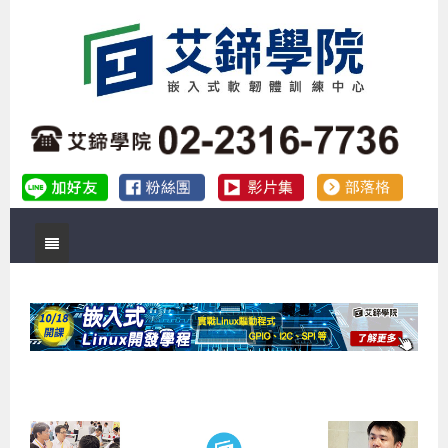
首頁
關於艾鍗
實體課程
最新公告
數位課程
公司簡介
課程說明會
企業預約徵才
補助專班
師資介紹
嵌入式Linux開發系列課程
熱門課程
儲備講師計劃
課程說明會