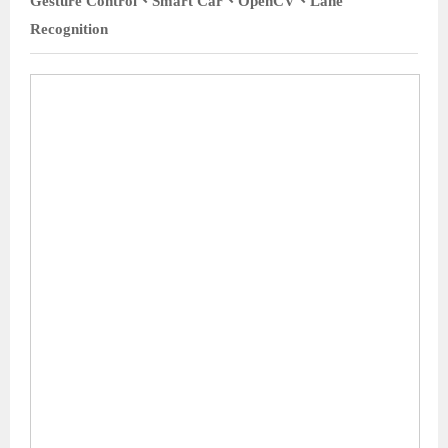
Gesture Control、Smart Car、OpenCV、Lane
Recognition