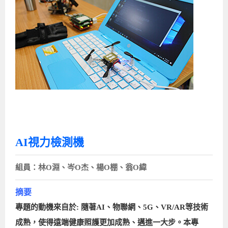
AI視力檢測機
組員：林O淵、岑O杰、楊O棚、翁O緯
摘要
專題的動機來自於: 隨著AI、物聯網、5G、VR/AR等技術
成熟，使得遠端健康照護更加成熟、邁進一大步。本專