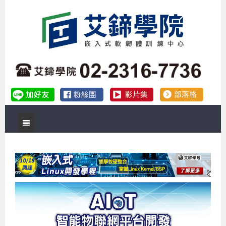
首頁
關於艾鍗
實體課程
最新公告
數位課程
公司簡介
課程說明會
企業預約徵才
補助專班
師資介紹
嵌入式Linux開發系列課程
熱門課程
儲備講師計劃
課程說明會