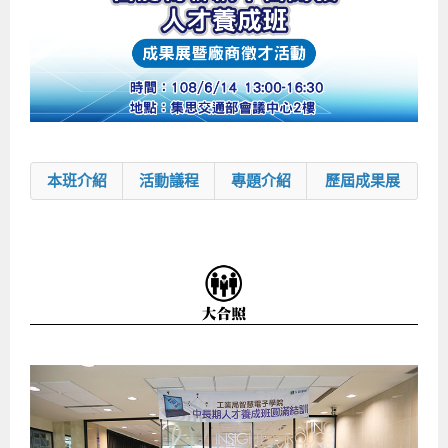
企業服務
開發板介紹
MCU韌體設計系列課程
數位課程總覽
待業青年職訓課程(29歲以下)
政府補助職訓說明會
[學程] 嵌入式Linux開發實務
讓 AI 成為你的數位同事
研討活動
環境設備
硬體/IC設計系列課程
嵌入式Linux開發系列
Kubernetes工程師養成班
企業教育訓練
Linux系統建置實務
ARM MCU單晶片韌體開發
AI雲端原生與MLOps自動化實務
學員專區
最新職缺
AI人工智慧系列課程
MCU韌體開發系列
[假日班]AI邊緣運算實作TensorFlow Lite for MCU
企業儲值優惠方案
最新補助課程
Linux系統程式設計
USB韌體設計
全能電路設計實戰班
n8n 零基礎工作自動化實戰班
嵌入式Linux學程(數位豪華版)
前進校園
艾鍗新聞
iPAS經濟部產業人才能力鑑定
AI人工智慧系列課程
[假日班]物聯網資訊安全實務
艾鍗企業VIP會員
會員優惠
Linux驅動程式設計實戰
STM32嵌入式開發實戰
FPGA 數位IC設計實戰
iPAS AI應用規劃師能力鑑定課程
Vibe Coding：AI 協作全端開發實戰班
Linux系統程式設計
MCU韌體設計
本班介紹
活動議程
專題介紹
歷屆成果展
會員優惠
獲獎與榮耀
Web及雲端系列課程
Web及雲端系列課程
更多...
企業徵才
學員見證
校園巡迴講座
ARM Boot Loader設計
[學程]MCU韌體設計實戰
感測電路設計與應用
AI深度學習與影像辨識實戰
iPAS AI應用規劃師能力鑑定
iPAS AI應用規劃師能力鑑定課程
Linux驅動程式
Python硬體控制-Pi Pico物聯網實作
iPAS AI應用規劃師能力鑑定課程
交通資訊
物聯網開發系列課程
IoT物聯網開發系列
研發設計服務
資訊專區
研發實習生計畫
Linux Socket網路程式設計
TI MSP430微控制器開發
Allegro/PCB Layout設計
AI雲端原生與MLOps自動化實務
iPAS AIoT 應用工程師(物聯網類)
Kubernetes雲原生實戰班
ARM Boot Loader
Edge AI與Pi Pico實作應用
Vibe Coding：AI協作全端開發
kubernetes雲原生實戰班
5G-SDN通訊系列課程
iPAS產業人才能力鑑定系列
電腦教室租借服務[台北]
學員常見問題
Raspberry Pi之Python程式設計硬體控制
生醫感測器整合設計班
工業電子丙級輔導考照課程
AI機器學習與深度學習實戰班
iPAS巨量資料分析師
AI雲端原生與MLOps自動化實務
[學程]物聯網整合開發實戰
使用C語言控制Raspberry Pi
AI邊緣運算實作TensorFlow Lite for MCU
生成式AI能力認證
AI雲端原生與MLOps自動化實務
物聯網整合開發與應用
廠商求才
ROS機器人開發系列課程
升大學APCS/學習歷程專區
合作夥伴專區
學員權益與報名須知
嵌入式Linux開發與AI影像辨識
SoC FPGA嵌入式設計實戰
青少年AI人工智慧實作班
iPAS機器學習工程師
n8n 零基礎工作自動化實戰班
Web全端開發應用
SDN網路技術與Mininet實戰
Linux 作業系統實務
生成式AI基礎模型到Agentic AI
Web全端開發應用班
Python硬體控制-Pi Pico物聯網實作
iPAS AI應用規劃師
電腦視覺與影像處理課程
程式語言系列
最新成果展
青少年AI人工智慧實作班[高中生]
穿戴式裝置應用開發
AI課程總覽頁
Web全端開發應用班
5G技術-SDN與Mininet實作
ROS機器人自走車系統開發應用
Raspberry Pi 開發入門
Python機器學習與深度學習
iPAS AIoT應用工程師(物聯網類)
iPAS AIoT應用工程師(物聯網類)
高中生升學超前部署課程總覽
ARM系列課程
Raspberry Pi系列
工程師學習地圖
高中生升學超前部署課程總覽
嵌入式即時作業系統FreeRTOS 設計實作
[學程]感測電路Plus+MCU韌體設計實戰
AI邊緣運算實作TensorFlow Lite for MCU
資訊安全實務
嵌入式物聯網開發實戰
ROS機器手臂控制&演算法實戰
影像課程總覽
AI雲端原生與MLOps自動化實務
5G - SDN與Mininet實作
iPAS巨量資料分析師
APCS檢定 Python課程
C語言程式設計
程式語言系列課程
5G-SDN通訊系列課程
學員專屬提問平台
AIoT智能聯網運算實戰
物聯網Web整合應用實作
[學程]物聯網全端與深度學習整合
智能機器人系統整合開發
電腦視覺與影像處理
ARM mbed 物聯網平台應用實作
AI邊緣運算實作-TFL for MCU
iPAS機器學習工程師
APCS檢定 C++課程
資料結構
Linux & C語言硬體控制