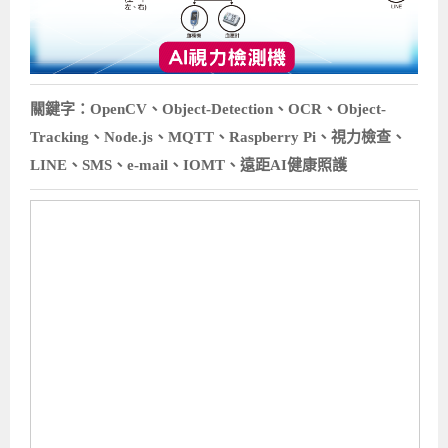
關鍵字：OpenCV、Object-Detection、OCR、Object-
Tracking、Node.js、MQTT、Raspberry Pi、視力檢查、
LINE、SMS、e-mail、IOMT、遠距AI健康照護