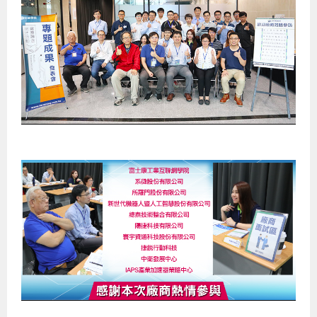
Android系列課程
創意程式設計系列
AI深度學習之問答系統實作
[學程]物聯網全端與深度學習整合
iPAS AIoT應用工程師(物聯網類)
AI深度學習與影像辨識實戰
ARM Boot Loader設計
C語言程式設計
自然語言處理與大型語言模型
APCS檢定 C語言課程
Python程式設計
Python硬體控制-Pi Pico
5G關鍵技術- SDN與Mininet實作
iOS程式開發系列課程
AI強化學習 - 自動控制應用
嵌入式Linux開發與AI影像辨識
ARM Cortex-M0 應用整合設計
資料結構精修班
Android嵌入式平台開發訓練班
資料分析與視覺化
APCS檢定培訓課程
JavaScript程式設計
Raspberry Pi 使用入門
micro:bit 創意程式設計
讓 AI 成為你的數位同事
智能機器人系統整合開發
C++程式設計
Android APP 實戰開發學程
iPhone程式設計基礎班
非監督式學習
【遠距同步】APCS寒/暑假營隊
C++程式設計
Edge AI與Raspberry Pi Pico實作應用
Scratch 創意程式設計
產品應用系列課程
Python程式實戰養成學程
Android Framework
iPhone程式設計進階班
Android嵌入式平台開發訓練班
Edge AI與Pi Pico實作應用
【遠距同步】青少年AI冬/夏令營
Python進階程式設計：從資料結構到演算法
硬體控制使用Python
轉職就業班
Python程式設計
Android ADK周邊裝置開發班
TI MSP430微控制器開發
生醫感測器整合設計班
電腦視覺演算法-人臉識別實戰
青少年AI人工智慧實作班
Python程式實戰養成學程
用樹莓派實現物聯網
實體課程總覽
Python程式設計(舊)
NFC無線通訊設計實作班
AIoT人工智慧與物聯網實戰人才就業班
OpenVINO邊緣運算實務
APCS寒暑假程式檢定班
物聯網Web整合應用實作班
AI智能醫療電子產品開發人才就業班
iPAS巨量資料分析師考照班
Java 物件導向程式
物聯網韌體工程師人才養成班
物聯網平台開發人才養成班(政府+企業雙重補助)
物聯網平台開發人才養成班