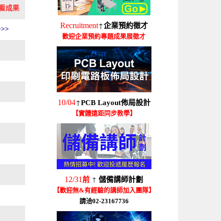
看成果
↑
Recruitment
企業預約徵才
>>
歡迎企業預約專題成果展徵才
↑
10/04
PCB Layout佈局設計
【實體遠距同步教學】
↑
12/31
前
儲備講師計劃
【歡迎無&有經驗的講師加入團隊】
請洽02-23167736