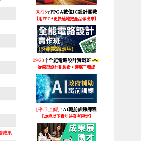
↑
08/15
FPGA數位IC設計實戰
【用FPGA更快速地把產品做出來】
↑
09/20
全能電路設計實戰班
從原型設計到製造，硬底子養成
↑
[平日上課]
AI職前訓練課程
【29歲以下青年待業者限定】
看成果