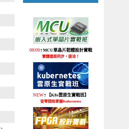
↑
08/09
MCU單晶片韌體設計實戰
實體遠距同步，速洽！
↑
NEW
【K8s雲原生實戰班】
從零開始掌握Kubernetes
>