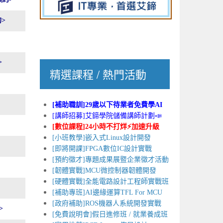
>
>
精選課程 / 熱門活動
[補助職訓]29歲以下待業者免費學AI
[講師招募]艾鍗學院儲備講師計劃📣
[數位課程]24小時不打烊⚡加速升級
[小班教學]嵌入式Linux設計開發
[即將開課]FPGA數位IC設計實戰
[預約徵才]專題成果展暨企業徵才活動
[韌體實戰]MCU微控制器韌體開發
[硬體實戰]全能電路設計工程師實戰班
[補助專班]AI邊緣運算TFL For MCU
[政府補助]ROS機器人系統開發實戰
>
[免費說明會]假日進修班 / 就業養成班