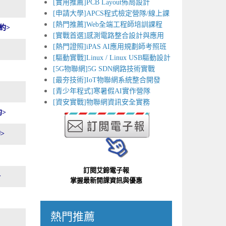
[實用推薦]PCB Layout佈局設計
[申請大學]APCS程式檢定營隊/線上課
[熱門推薦]Web全端工程師培訓課程
約>
[實戰首選]感測電路整合設計與應用
[熱門證照]iPAS AI應用規劃師考照班
[驅動實戰]Linux / Linux USB驅動設計
[5G物聯網]5G SDN網路技術實戰
[最夯技術]IoT物聯網系統整合開發
[青少年程式]寒暑假AI實作營隊
[資安實戰]物聯網資訊安全實務
>
>
訂閱艾鍗電子報
>
掌握最新開課資訊與優惠
熱門推薦