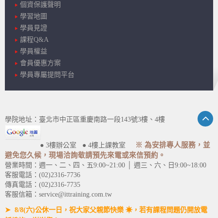
個資保護聲明
學習地圖
學員見證
課程Q&A
學員權益
會員優惠方案
學員專屬提問平台
學院地址：臺北市中正區重慶南路一段143號3樓、4樓
※ 為安排專人服務，並
● 3樓辦公室 ● 4樓上課教室
避免您久候，現場洽詢敬請預先來電或來信預約。
營業時間：週一、二、四、五9:00~21:00 │ 週三、六、日9:00~18:00
客服電話：(02)2316-7736
傳真電話：(02)2316-7735
客服信箱：service@ittraining.com.tw
➤ 8/8(六)公休一日，祝大家父親節快樂 ☀，若有課程問題仍開放電