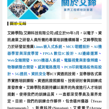
企業服務
開發板介紹
MCU韌體設計系列課程
數位課程總覽
待業青年職訓課程(29歲以下)
政府補助職訓說明會
[學程] 嵌入式Linux開發實務
讓 AI 成為你的數位同事
研討活動
環境設備
硬體/IC設計系列課程
嵌入式Linux開發系列
Kubernetes工程師養成班
企業教育訓練
Linux系統建置實務
ARM MCU單晶片韌體開發
AI雲端原生與MLOps自動化實務
學員專區
最新職缺
AI人工智慧系列課程
MCU韌體開發系列
[假日班]AI邊緣運算實作TensorFlow Lite for MCU
企業儲值優惠方案
最新補助課程
Linux系統程式設計
USB韌體設計
全能電路設計實戰班
n8n 零基礎工作自動化實戰班
嵌入式Linux學程(數位豪華版)
艾鍗學院(艾鍗科技有限公司)成立於99年3月，以電子、資
前進校園
艾鍗新聞
iPAS經濟部產業人才能力鑑定
AI人工智慧系列課程
[假日班]物聯網資訊安全實務
艾鍗企業VIP會員
會員優惠
Linux驅動程式設計實戰
STM32嵌入式開發實戰
FPGA 數位IC設計實戰
iPAS AI應用規劃師能力鑑定課程
Vibe Coding：AI 協作全端開發實戰班
Linux系統程式設計
MCU韌體設計
訊產業之研發人員所需的專業培訓機構稱著。艾鍗學院致
力於研發並推廣
Linux嵌入式系統
、
MCU韌體設計
、
AI機
會員優惠
獲獎與榮耀
Web及雲端系列課程
Web及雲端系列課程
更多...
企業徵才
學員見證
校園巡迴講座
ARM Boot Loader設計
[學程]MCU韌體設計實戰
感測電路設計與應用
AI深度學習與影像辨識實戰
iPAS AI應用規劃師能力鑑定
iPAS AI應用規劃師能力鑑定課程
Linux驅動程式
Python硬體控制-Pi Pico物聯網實作
iPAS AI應用規劃師能力鑑定課程
器學習與深度學習
、
FPGA 數位IC設計、
AI邊緣運算
、
交通資訊
物聯網開發系列課程
IoT物聯網開發系列
研發設計服務
資訊專區
研發實習生計畫
Linux Socket網路程式設計
TI MSP430微控制器開發
Allegro/PCB Layout設計
AI雲端原生與MLOps自動化實務
iPAS AIoT 應用工程師(物聯網類)
Kubernetes雲原生實戰班
ARM Boot Loader
Edge AI與Pi Pico實作應用
Vibe Coding：AI協作全端開發
kubernetes雲原生實戰班
Web全端開發
、
ROS機器人系統
、
電腦視覺與影像辨識
、
5G-SDN通訊系列課程
iPAS產業人才能力鑑定系列
電腦教室租借服務[台北]
學員常見問題
Raspberry Pi之Python程式設計硬體控制
生醫感測器整合設計班
工業電子丙級輔導考照課程
AI機器學習與深度學習實戰班
iPAS巨量資料分析師
AI雲端原生與MLOps自動化實務
[學程]物聯網整合開發實戰
使用C語言控制Raspberry Pi
AI邊緣運算實作TensorFlow Lite for MCU
生成式AI能力認證
AI雲端原生與MLOps自動化實務
物聯網整合開發與應用
廠商求才
物聯網整合開發
、
感測電路應用
、
PCB印刷電路板佈局設
計
、
5G通訊
、
資訊安全
等ICT資通訊技術，並舉辦各式業
ROS機器人開發系列課程
升大學APCS/學習歷程專區
合作夥伴專區
學員權益與報名須知
嵌入式Linux開發與AI影像辨識
SoC FPGA嵌入式設計實戰
青少年AI人工智慧實作班
iPAS機器學習工程師
n8n 零基礎工作自動化實戰班
Web全端開發應用
SDN網路技術與Mininet實戰
Linux 作業系統實務
生成式AI基礎模型到Agentic AI
Web全端開發應用班
Python硬體控制-Pi Pico物聯網實作
iPAS AI應用規劃師
界實務培訓課程、資通訊證照課程、技術研討會與訓練成
電腦視覺與影像處理課程
程式語言系列
最新成果展
青少年AI人工智慧實作班[高中生]
穿戴式裝置應用開發
AI課程總覽頁
Web全端開發應用班
5G技術-SDN與Mininet實作
ROS機器人自走車系統開發應用
Raspberry Pi 開發入門
Python機器學習與深度學習
iPAS AIoT應用工程師(物聯網類)
iPAS AIoT應用工程師(物聯網類)
高中生升學超前部署課程總覽
果發表會。艾鍗學院長期持續以業界的角度進行人才培訓
規劃，使得我們的訓練品質，一直都深受學員及業界肯
ARM系列課程
Raspberry Pi系列
工程師學習地圖
高中生升學超前部署課程總覽
嵌入式即時作業系統FreeRTOS 設計實作
[學程]感測電路Plus+MCU韌體設計實戰
AI邊緣運算實作TensorFlow Lite for MCU
資訊安全實務
嵌入式物聯網開發實戰
ROS機器手臂控制&演算法實戰
影像課程總覽
AI雲端原生與MLOps自動化實務
5G - SDN與Mininet實作
iPAS巨量資料分析師
APCS檢定 Python課程
C語言程式設計
定。目前，我們的訓練合作夥伴，包含
德州儀器（Texas
程式語言系列課程
5G-SDN通訊系列課程
學員專屬提問平台
AIoT智能聯網運算實戰
物聯網Web整合應用實作
[學程]物聯網全端與深度學習整合
智能機器人系統整合開發
電腦視覺與影像處理
ARM mbed 物聯網平台應用實作
AI邊緣運算實作-TFL for MCU
iPAS機器學習工程師
APCS檢定 C++課程
資料結構
Linux & C語言硬體控制
Instruments）、新唐科技(Nuvoton)、艾睿電子(Arrow