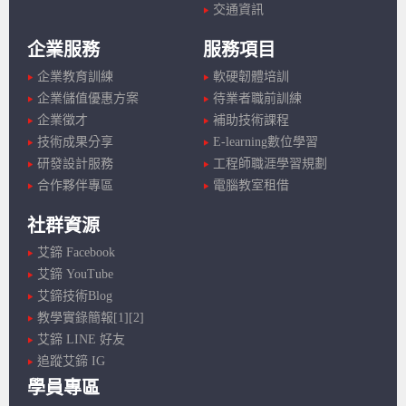
交通資訊
企業服務
服務項目
企業教育訓練
軟硬韌體培訓
企業儲值優惠方案
待業者職前訓練
企業徵才
補助技術課程
技術成果分享
E-learning數位學習
研發設計服務
工程師職涯學習規劃
合作夥伴專區
電腦教室租借
社群資源
艾鍗 Facebook
艾鍗 YouTube
艾鍗技術Blog
教學實錄簡報[1]
[2]
艾鍗 LINE 好友
追蹤艾鍗 IG
學員專區