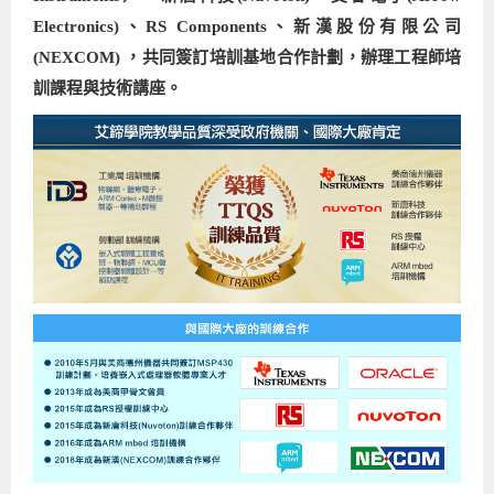
Electronics)、RS Components、新漢股份有限公司
Android系列課程
創意程式設計系列
AI深度學習之問答系統實作
[學程]物聯網全端與深度學習整合
iPAS AIoT應用工程師(物聯網類)
AI深度學習與影像辨識實戰
ARM Boot Loader設計
C語言程式設計
自然語言處理與大型語言模型
APCS檢定 C語言課程
Python程式設計
Python硬體控制-Pi Pico
5G關鍵技術- SDN與Mininet實作
(NEXCOM)
，共同簽訂培訓基地合作計劃，辦理工程師培
iOS程式開發系列課程
AI強化學習 - 自動控制應用
嵌入式Linux開發與AI影像辨識
ARM Cortex-M0 應用整合設計
資料結構精修班
Android嵌入式平台開發訓練班
資料分析與視覺化
APCS檢定培訓課程
JavaScript程式設計
Raspberry Pi 使用入門
micro:bit 創意程式設計
訓課程與技術講座。
讓 AI 成為你的數位同事
智能機器人系統整合開發
C++程式設計
Android APP 實戰開發學程
iPhone程式設計基礎班
非監督式學習
【遠距同步】APCS寒/暑假營隊
C++程式設計
Edge AI與Raspberry Pi Pico實作應用
Scratch 創意程式設計
產品應用系列課程
Python程式實戰養成學程
Android Framework
iPhone程式設計進階班
Android嵌入式平台開發訓練班
Edge AI與Pi Pico實作應用
【遠距同步】青少年AI冬/夏令營
Python進階程式設計：從資料結構到演算法
硬體控制使用Python
轉職就業班
Python程式設計
Android ADK周邊裝置開發班
TI MSP430微控制器開發
生醫感測器整合設計班
電腦視覺演算法-人臉識別實戰
青少年AI人工智慧實作班
Python程式實戰養成學程
用樹莓派實現物聯網
實體課程總覽
Python程式設計(舊)
NFC無線通訊設計實作班
AIoT人工智慧與物聯網實戰人才就業班
OpenVINO邊緣運算實務
APCS寒暑假程式檢定班
物聯網Web整合應用實作班
AI智能醫療電子產品開發人才就業班
iPAS巨量資料分析師考照班
Java 物件導向程式
物聯網韌體工程師人才養成班
物聯網平台開發人才養成班(政府+企業雙重補助)
物聯網平台開發人才養成班