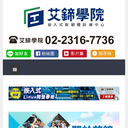
首頁
關於艾鍗
實體課程
最新公告
數位課程
公司簡介
課程說明會
企業預約徵才
補助專班
師資介紹
嵌入式Linux開發系列課程
熱門課程
儲備講師計劃
課程說明會