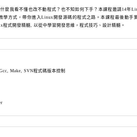
rce，為什麼我看不懂也改不動程式？也不知如何下手？
本課程邀請
14年L
教學方式，帶你進入Linux開發源碼的程式之路。本課程最後動手
穿整個Linux程式開發精髓, 以從中學習開發思維，程式技巧、設計精髓。
Gcc, Make, SVN程式碼版本控制
r