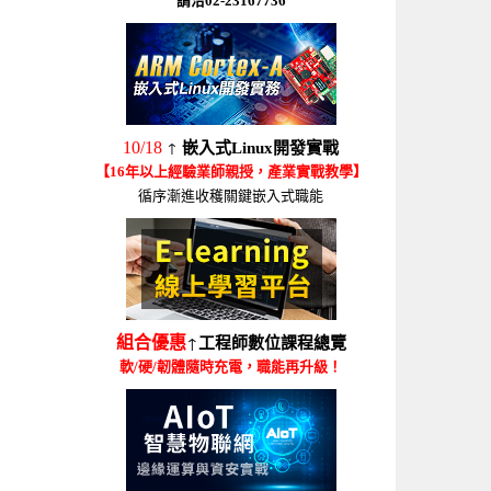
請洽02-23167736
↑
10/18
嵌入式Linux開發實戰
【16年以上經驗業師親授，產業實戰教學】
循序漸進收穫關鍵嵌入式職能
↑
組合優惠
工程師數位課程總覽
軟/硬/韌體隨時充電，職能再升級！