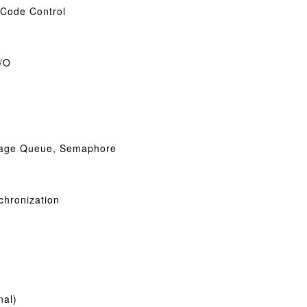
ode Control
/O
age Queue, Semaphore
chronization
nal)