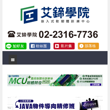
首頁
關於艾鍗
實體課程
最新公告
數位課程
公司簡介
課程說明會
企業預約徵才
補助專班
師資介紹
嵌入式Linux開發系列課程
熱門課程
儲備講師計劃
課程說明會