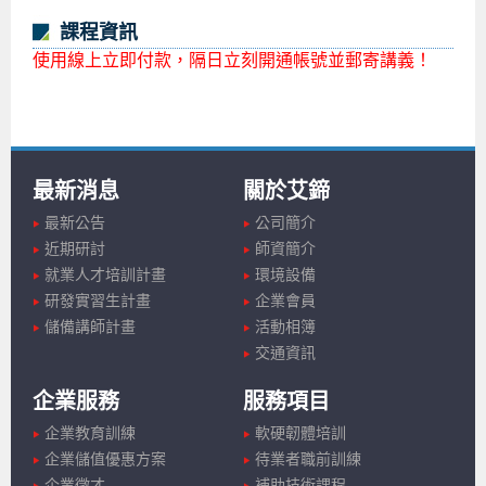
課程資訊
使用線上立即付款，隔日立刻開通帳號並郵寄講義！
最新消息
關於艾鍗
最新公告
公司簡介
近期研討
師資簡介
就業人才培訓計畫
環境設備
研發實習生計畫
企業會員
儲備講師計畫
活動相簿
交通資訊
企業服務
服務項目
企業教育訓練
軟硬韌體培訓
企業儲值優惠方案
待業者職前訓練
企業徵才
補助技術課程