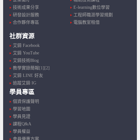
技術成果分享
E-learning數位學習
研發設計服務
工程師職涯學習規劃
合作夥伴專區
電腦教室租借
社群資源
艾鍗 Facebook
艾鍗 YouTube
艾鍗技術Blog
教學實錄簡報[1]
[2]
艾鍗 LINE 好友
追蹤艾鍗 IG
學員專區
個資保護聲明
學習地圖
學員見證
課程Q&A
學員權益
會員優惠方案