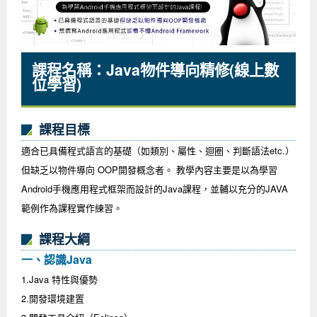
企業服務
開發板介紹
MCU韌體設計系列課程
數位課程總覽
待業青年職訓課程(29歲以下)
政府補助職訓說明會
[學程] 嵌入式Linux開發實務
讓 AI 成為你的數位同事
研討活動
環境設備
硬體/IC設計系列課程
嵌入式Linux開發系列
Kubernetes工程師養成班
企業教育訓練
Linux系統建置實務
ARM MCU單晶片韌體開發
AI雲端原生與MLOps自動化實務
課程名稱：Java物件導向精修(線上數
位學習)
學員專區
最新職缺
AI人工智慧系列課程
MCU韌體開發系列
[假日班]AI邊緣運算實作TensorFlow Lite for MCU
企業儲值優惠方案
最新補助課程
Linux系統程式設計
USB韌體設計
全能電路設計實戰班
n8n 零基礎工作自動化實戰班
嵌入式Linux學程(數位豪華版)
前進校園
艾鍗新聞
iPAS經濟部產業人才能力鑑定
AI人工智慧系列課程
[假日班]物聯網資訊安全實務
艾鍗企業VIP會員
會員優惠
Linux驅動程式設計實戰
STM32嵌入式開發實戰
FPGA 數位IC設計實戰
iPAS AI應用規劃師能力鑑定課程
Vibe Coding：AI 協作全端開發實戰班
Linux系統程式設計
MCU韌體設計
課程目標
會員優惠
獲獎與榮耀
Web及雲端系列課程
Web及雲端系列課程
更多...
企業徵才
學員見證
校園巡迴講座
ARM Boot Loader設計
[學程]MCU韌體設計實戰
感測電路設計與應用
AI深度學習與影像辨識實戰
iPAS AI應用規劃師能力鑑定
iPAS AI應用規劃師能力鑑定課程
Linux驅動程式
Python硬體控制-Pi Pico物聯網實作
iPAS AI應用規劃師能力鑑定課程
適合已具備程式語言的基礎（如類別、屬性、迴圈、判斷語法etc.）
交通資訊
物聯網開發系列課程
IoT物聯網開發系列
研發設計服務
資訊專區
研發實習生計畫
Linux Socket網路程式設計
TI MSP430微控制器開發
Allegro/PCB Layout設計
AI雲端原生與MLOps自動化實務
iPAS AIoT 應用工程師(物聯網類)
Kubernetes雲原生實戰班
ARM Boot Loader
Edge AI與Pi Pico實作應用
Vibe Coding：AI協作全端開發
kubernetes雲原生實戰班
但缺乏以物件導向 OOP開發概念者。 教學內容主要是以為學習
Android手機應用程式框架而設計的Java課程，並輔以充分的JAVA
5G-SDN通訊系列課程
iPAS產業人才能力鑑定系列
電腦教室租借服務[台北]
學員常見問題
Raspberry Pi之Python程式設計硬體控制
生醫感測器整合設計班
工業電子丙級輔導考照課程
AI機器學習與深度學習實戰班
iPAS巨量資料分析師
AI雲端原生與MLOps自動化實務
[學程]物聯網整合開發實戰
使用C語言控制Raspberry Pi
AI邊緣運算實作TensorFlow Lite for MCU
生成式AI能力認證
AI雲端原生與MLOps自動化實務
物聯網整合開發與應用
廠商求才
範例作為課程實作練習。
ROS機器人開發系列課程
升大學APCS/學習歷程專區
合作夥伴專區
學員權益與報名須知
嵌入式Linux開發與AI影像辨識
SoC FPGA嵌入式設計實戰
青少年AI人工智慧實作班
iPAS機器學習工程師
n8n 零基礎工作自動化實戰班
Web全端開發應用
SDN網路技術與Mininet實戰
Linux 作業系統實務
生成式AI基礎模型到Agentic AI
Web全端開發應用班
Python硬體控制-Pi Pico物聯網實作
iPAS AI應用規劃師
課程大綱
電腦視覺與影像處理課程
程式語言系列
最新成果展
青少年AI人工智慧實作班[高中生]
穿戴式裝置應用開發
AI課程總覽頁
Web全端開發應用班
5G技術-SDN與Mininet實作
ROS機器人自走車系統開發應用
Raspberry Pi 開發入門
Python機器學習與深度學習
iPAS AIoT應用工程師(物聯網類)
iPAS AIoT應用工程師(物聯網類)
高中生升學超前部署課程總覽
一、認識Java
ARM系列課程
Raspberry Pi系列
工程師學習地圖
高中生升學超前部署課程總覽
嵌入式即時作業系統FreeRTOS 設計實作
[學程]感測電路Plus+MCU韌體設計實戰
AI邊緣運算實作TensorFlow Lite for MCU
資訊安全實務
嵌入式物聯網開發實戰
ROS機器手臂控制&演算法實戰
影像課程總覽
AI雲端原生與MLOps自動化實務
5G - SDN與Mininet實作
iPAS巨量資料分析師
APCS檢定 Python課程
C語言程式設計
1.Java 特性與優勢
2.開發環境建置
程式語言系列課程
5G-SDN通訊系列課程
學員專屬提問平台
AIoT智能聯網運算實戰
物聯網Web整合應用實作
[學程]物聯網全端與深度學習整合
智能機器人系統整合開發
電腦視覺與影像處理
ARM mbed 物聯網平台應用實作
AI邊緣運算實作-TFL for MCU
iPAS機器學習工程師
APCS檢定 C++課程
資料結構
Linux & C語言硬體控制