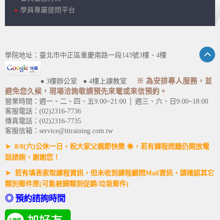
學員專屬提問平台
學院地址：臺北市中正區重慶南路一段143號3樓、4樓
※ 為安排專人服務，並
● 3樓辦公室 ● 4樓上課教室
避免您久候，現場洽詢敬請預先來電或來信預約。
營業時間：週一、二、四、五9:00~21:00 │ 週三、六、日9:00~18:00
客服電話：(02)2316-7736
傳真電話：(02)2316-7735
客服信箱：service@ittraining.com.tw
➤ 8/8(六)公休一日，祝大家父親節快樂 ☀，若有課程問題仍開放電
話諮詢，謝謝您！
➤ 若有填表索取課程資訊，但未收到課程顧問Mail資訊，請確認其它
類別郵件匣(可能被歸類到促銷/垃圾郵件)
◎ 預約諮詢時間