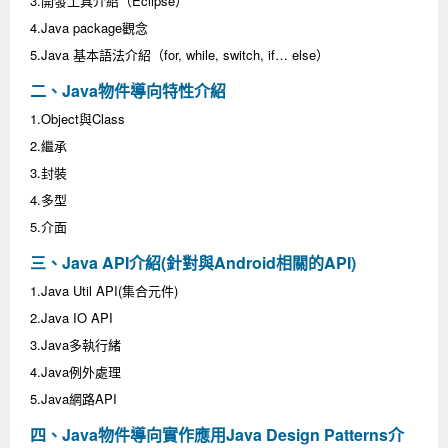
3.開發工具介紹（Eclipse）
Android系列課程
創意程式設計系列
AI深度學習之問答系統實作
[學程]物聯網全端與深度學習整合
iPAS AIoT應用工程師(物聯網類)
AI深度學習與影像辨識實戰
ARM Boot Loader設計
C語言程式設計
自然語言處理與大型語言模型
APCS檢定 C語言課程
Python程式設計
Python硬體控制-Pi Pico
5G關鍵技術- SDN與Mininet實作
4.Java package觀念
5.Java 基本語法介紹（for, while, switch, if… else）
iOS程式開發系列課程
AI強化學習 - 自動控制應用
嵌入式Linux開發與AI影像辨識
ARM Cortex-M0 應用整合設計
資料結構精修班
Android嵌入式平台開發訓練班
資料分析與視覺化
APCS檢定培訓課程
JavaScript程式設計
Raspberry Pi 使用入門
micro:bit 創意程式設計
二、Java物件導向特性介紹
讓 AI 成為你的數位同事
智能機器人系統整合開發
C++程式設計
Android APP 實戰開發學程
iPhone程式設計基礎班
非監督式學習
【遠距同步】APCS寒/暑假營隊
C++程式設計
Edge AI與Raspberry Pi Pico實作應用
Scratch 創意程式設計
1.Object與Class
產品應用系列課程
Python程式實戰養成學程
Android Framework
iPhone程式設計進階班
Android嵌入式平台開發訓練班
Edge AI與Pi Pico實作應用
【遠距同步】青少年AI冬/夏令營
Python進階程式設計：從資料結構到演算法
硬體控制使用Python
2.繼承
3.封裝
轉職就業班
Python程式設計
Android ADK周邊裝置開發班
TI MSP430微控制器開發
生醫感測器整合設計班
電腦視覺演算法-人臉識別實戰
青少年AI人工智慧實作班
Python程式實戰養成學程
用樹莓派實現物聯網
4.多型
實體課程總覽
Python程式設計(舊)
NFC無線通訊設計實作班
AIoT人工智慧與物聯網實戰人才就業班
OpenVINO邊緣運算實務
5.介面
三、Java API介紹(針對與Android相關的API)
APCS寒暑假程式檢定班
物聯網Web整合應用實作班
AI智能醫療電子產品開發人才就業班
iPAS巨量資料分析師考照班
1.Java Util API(集合元件)
Java 物件導向程式
物聯網韌體工程師人才養成班
2.Java IO API
3.Java多執行緒
物聯網平台開發人才養成班(政府+企業雙重補助)
4.Java例外處理
物聯網平台開發人才養成班
5.Java網路API
四、Java物件導向實作應用Java Design Patterns介