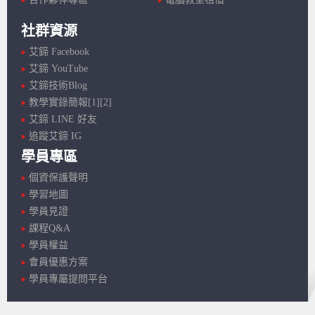
社群資源
艾鍗 Facebook
艾鍗 YouTube
艾鍗技術Blog
教學實錄簡報[1]
[2]
艾鍗 LINE 好友
追蹤艾鍗 IG
學員專區
個資保護聲明
學習地圖
學員見證
課程Q&A
學員權益
會員優惠方案
學員專屬提問平台