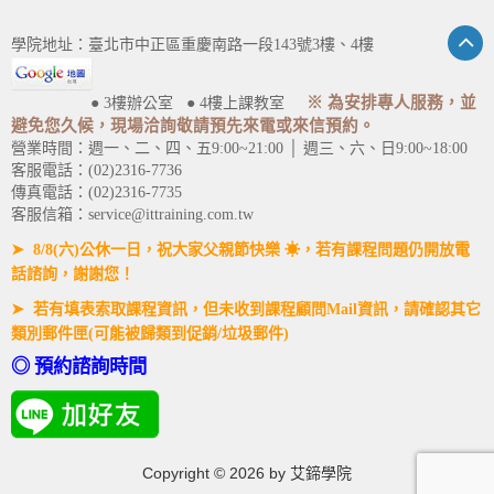
學院地址：臺北市中正區重慶南路一段143號3樓、4樓
※ 為安排專人服務，並
● 3樓辦公室 ● 4樓上課教室
避免您久候，現場洽詢敬請預先來電或來信預約。
營業時間：週一、二、四、五9:00~21:00 │ 週三、六、日9:00~18:00
客服電話：(02)2316-7736
傳真電話：(02)2316-7735
客服信箱：service@ittraining.com.tw
➤ 8/8(六)公休一日，祝大家父親節快樂 ☀，若有課程問題仍開放電
話諮詢，謝謝您！
➤ 若有填表索取課程資訊，但未收到課程顧問Mail資訊，請確認其它
類別郵件匣(可能被歸類到促銷/垃圾郵件)
◎ 預約諮詢時間
Copyright ©
2026
by 艾鍗學院