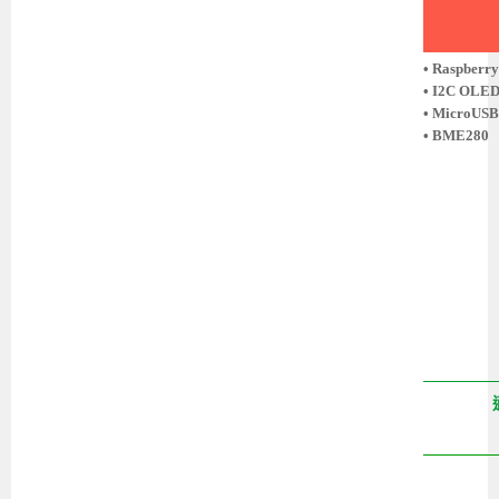
• Raspberr
• I2C OLE
• MicroUSB
• BME280