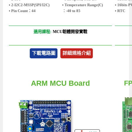
• 2-I2C2-MSSP(SPI/I2C)
• Temperature Range(C)
• 16bits 
• Pin Count：44
：-40 to 85
• RTC
適用課程:
MCU韌體開發實戰
下載電路圖
詳細規格介紹
ARM MCU Board
FP