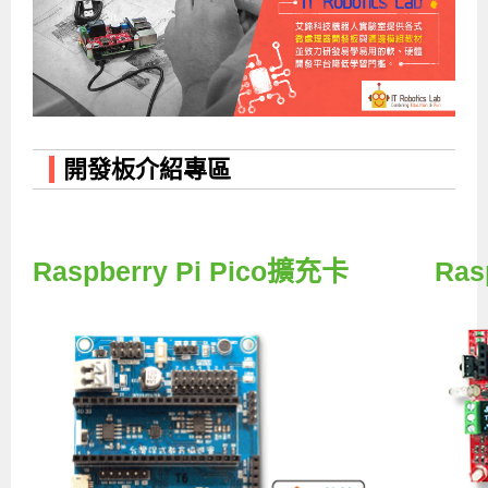
企業服務
開發板介紹
MCU韌體設計系列課程
數位課程總覽
待業青年職訓課程(29歲以下)
政府補助職訓說明會
[學程] 嵌入式Linux開發實務
讓 AI 成為你的數位同事
研討活動
環境設備
硬體/IC設計系列課程
嵌入式Linux開發系列
Kubernetes工程師養成班
企業教育訓練
Linux系統建置實務
ARM MCU單晶片韌體開發
AI雲端原生與MLOps自動化實務
學員專區
最新職缺
AI人工智慧系列課程
MCU韌體開發系列
[假日班]AI邊緣運算實作TensorFlow Lite for MCU
企業儲值優惠方案
最新補助課程
Linux系統程式設計
USB韌體設計
全能電路設計實戰班
n8n 零基礎工作自動化實戰班
嵌入式Linux學程(數位豪華版)
開發板介紹專區
前進校園
艾鍗新聞
iPAS經濟部產業人才能力鑑定
AI人工智慧系列課程
[假日班]物聯網資訊安全實務
艾鍗企業VIP會員
會員優惠
Linux驅動程式設計實戰
STM32嵌入式開發實戰
FPGA 數位IC設計實戰
iPAS AI應用規劃師能力鑑定課程
Vibe Coding：AI 協作全端開發實戰班
Linux系統程式設計
MCU韌體設計
會員優惠
獲獎與榮耀
Web及雲端系列課程
Web及雲端系列課程
更多...
企業徵才
學員見證
校園巡迴講座
ARM Boot Loader設計
[學程]MCU韌體設計實戰
感測電路設計與應用
AI深度學習與影像辨識實戰
iPAS AI應用規劃師能力鑑定
iPAS AI應用規劃師能力鑑定課程
Linux驅動程式
Python硬體控制-Pi Pico物聯網實作
iPAS AI應用規劃師能力鑑定課程
交通資訊
物聯網開發系列課程
IoT物聯網開發系列
研發設計服務
資訊專區
研發實習生計畫
Linux Socket網路程式設計
TI MSP430微控制器開發
Allegro/PCB Layout設計
AI雲端原生與MLOps自動化實務
iPAS AIoT 應用工程師(物聯網類)
Kubernetes雲原生實戰班
ARM Boot Loader
Edge AI與Pi Pico實作應用
Vibe Coding：AI協作全端開發
kubernetes雲原生實戰班
Raspberry Pi Pico擴充卡
Rasp
5G-SDN通訊系列課程
iPAS產業人才能力鑑定系列
電腦教室租借服務[台北]
學員常見問題
Raspberry Pi之Python程式設計硬體控制
生醫感測器整合設計班
工業電子丙級輔導考照課程
AI機器學習與深度學習實戰班
iPAS巨量資料分析師
AI雲端原生與MLOps自動化實務
[學程]物聯網整合開發實戰
使用C語言控制Raspberry Pi
AI邊緣運算實作TensorFlow Lite for MCU
生成式AI能力認證
AI雲端原生與MLOps自動化實務
物聯網整合開發與應用
廠商求才
ROS機器人開發系列課程
升大學APCS/學習歷程專區
合作夥伴專區
學員權益與報名須知
嵌入式Linux開發與AI影像辨識
SoC FPGA嵌入式設計實戰
青少年AI人工智慧實作班
iPAS機器學習工程師
n8n 零基礎工作自動化實戰班
Web全端開發應用
SDN網路技術與Mininet實戰
Linux 作業系統實務
生成式AI基礎模型到Agentic AI
Web全端開發應用班
Python硬體控制-Pi Pico物聯網實作
iPAS AI應用規劃師
電腦視覺與影像處理課程
程式語言系列
最新成果展
青少年AI人工智慧實作班[高中生]
穿戴式裝置應用開發
AI課程總覽頁
Web全端開發應用班
5G技術-SDN與Mininet實作
ROS機器人自走車系統開發應用
Raspberry Pi 開發入門
Python機器學習與深度學習
iPAS AIoT應用工程師(物聯網類)
iPAS AIoT應用工程師(物聯網類)
高中生升學超前部署課程總覽
ARM系列課程
Raspberry Pi系列
工程師學習地圖
高中生升學超前部署課程總覽
嵌入式即時作業系統FreeRTOS 設計實作
[學程]感測電路Plus+MCU韌體設計實戰
AI邊緣運算實作TensorFlow Lite for MCU
資訊安全實務
嵌入式物聯網開發實戰
ROS機器手臂控制&演算法實戰
影像課程總覽
AI雲端原生與MLOps自動化實務
5G - SDN與Mininet實作
iPAS巨量資料分析師
APCS檢定 Python課程
C語言程式設計
程式語言系列課程
5G-SDN通訊系列課程
學員專屬提問平台
AIoT智能聯網運算實戰
物聯網Web整合應用實作
[學程]物聯網全端與深度學習整合
智能機器人系統整合開發
電腦視覺與影像處理
ARM mbed 物聯網平台應用實作
AI邊緣運算實作-TFL for MCU
iPAS機器學習工程師
APCS檢定 C++課程
資料結構
Linux & C語言硬體控制