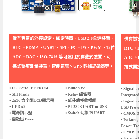
備有豐富的外接設定，如定時器、USB 2.0全速裝置、
備有豐
RTC、PDMA、UART、SPI、I²C、I²S、PWM、12位
RTC、
ADC、DAC、ISO-7816 等可運用於穿戴式裝置、可
ADC、
攜式醫療測量裝置、智能家居、GPS 數據記錄器等。
攜式醫
• I2C Serial EEPROM
• Button x2
• Signal 
• SPI Flash
• Relay 繼電器
Integrate
• 2x16 文字型LCD顯示器
• 紅外線接收模組
• Signal 
• LED x2
• PL2303 UART to USB
ESD Prote
• 電源指示燈
• Switch 切換 Pi UART
• CMOS, 3
• 自激磁 Buzzer
• Isolated
Power Tr
• CMOS, 3
• Externa