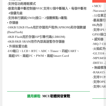
-支持低功耗睡眠模式
• MCU
-嵌套向量中斷控制器NVIC支持32個中斷輸入，每個中斷有
-Nuvoton
4個優先級
–32位單
-支持串行調試(SWD)接口，2個觀察點/4斷點
-最高運行
• 存儲器
8K內存
-16KB/32KB Flash用於存儲用戶程序(APROM)和存儲數據
-支持SPI / 
(DataFlash)
GPIO接
-4KB Flash用於存儲ISP引導代碼(LDROM)
• 感知器
-4KB/8KB SRAM用作內部高速暫存存儲器
-MQ-7 
• 外接設置功能
-火焰紅外
-I/O端口、LCD、RTC、ADC、Timer、四組UART、
-GL551
兩組SPI、兩組I²C、PWM、兩組Smart Card
-MPU60
-DHT11
• 無線模
-RAK415
-支持TCP/I
-支持OPE
-支持UART
適用課程:
MCU韌體開發實戰