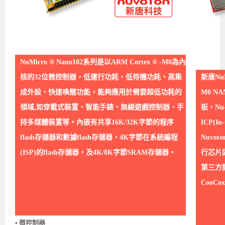
NuMicro ® Nano102系列是以ARM Cortex ® -M0為內
核的32位微控制器，低運行功耗、低待機功耗、高集
新唐NuM
成外設、快速喚醒功能，能夠應用於需要超低功耗的
M0 N
領域,如穿戴式裝置、智能手錶、無線遊戲控制器、手
板，Nu
持多媒體裝置等。內嵌有共享16K/32K字節的程序
ICP(I
flash存儲器和數據flash存儲器，4K字節在系統編程
Nuvoto
(ISP)的flash存儲器，及4K/8K字節SRAM存儲器。
行芯片
第三方開
CooCo
• 微控制器