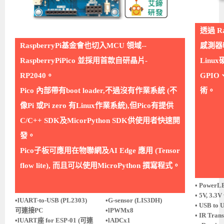
Android系列課程
創意程式設計系列
AI深度學習之問答系統實作
[學程]物聯網全端與深度學習整合
iPAS AIoT應用工程師(物聯網類)
AI深度學習與影像辨識實戰
ARM Boot Loader設計
C語言程式設計
自然語言處理與大型語言模型
APCS檢定 C語言課程
Python程式設計
Python硬體控制-Pi Pico
5G關鍵技術- SDN與Mininet實作
透過 R
iOS程式開發系列課程
AI強化學習 - 自動控制應用
嵌入式Linux開發與AI影像辨識
ARM Cortex-M0 應用整合設計
資料結構精修班
Android嵌入式平台開發訓練班
資料分析與視覺化
APCS檢定培訓課程
JavaScript程式設計
Raspberry Pi 使用入門
micro:bit 創意程式設計
RaspberryPi基金會也切入MCU 領域--
感測器
讓 AI 成為你的數位同事
智能機器人系統整合開發
C++程式設計
Android APP 實戰開發學程
iPhone程式設計基礎班
非監督式學習
【遠距同步】APCS寒/暑假營隊
C++程式設計
Edge AI與Raspberry Pi Pico實作應用
Scratch 創意程式設計
RaspberryPiPico 並採用首款自研晶片-
Lin
產品應用系列課程
Python程式實戰養成學程
Android Framework
iPhone程式設計進階班
Android嵌入式平台開發訓練班
Edge AI與Pi Pico實作應用
【遠距同步】青少年AI冬/夏令營
Python進階程式設計：從資料結構到演算法
硬體控制使用Python
RP2040。
GPIO、
Pico 內部帶有boot loader,不過沒有作業系統 (不
術。
轉職就業班
Python程式設計
Android ADK周邊裝置開發班
TI MSP430微控制器開發
生醫感測器整合設計班
電腦視覺演算法-人臉識別實戰
青少年AI人工智慧實作班
Python程式實戰養成學程
用樹莓派實現物聯網
像Pi 或Pi zero 有Linux作業系統),但Pico有提供
實體課程總覽
Python程式設計(舊)
NFC無線通訊設計實作班
AIoT人工智慧與物聯網實戰人才就業班
OpenVINO邊緣運算實務
C/C++ SDK及MicorPython SDK供使用者快速開
APCS寒暑假程式檢定班
物聯網Web整合應用實作班
AI智能醫療電子產品開發人才就業班
iPAS巨量資料分析師考照班
發。
Pico子板可應用在物聯網及AI Edge 應用 (Tensor
Java 物件導向程式
物聯網韌體工程師人才養成班
flow lite), 而且可以使用MicroPython 撰寫程式。
物聯網平台開發人才養成班(政府+企業雙重補助)
• PowerL
物聯網平台開發人才養成班
• 5V, 3.3V
•lUART-to-USB (PL2303)
•G-sensor (LIS3DH)
• USB to
可連接PC
•lPWMx8
• IR Tran
•lUART座 for ESP-01 (可連
•lADCx1