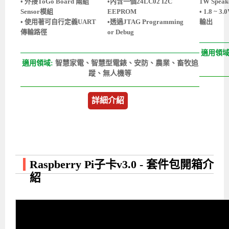
• 外接ToGo Board 兩組
•內含一個24LC02 I2C
1W Spea
Sensor模組
EEPROM
• 1.8 ~
• 使用著可自行定義UART
•透過JTAG Programming
輸出
傳輸路徑
or Debug
適用領域
適用領域:
智慧家電、智慧型電錶、安防、農業、畜牧追
蹤、無人機等
詳細介紹
Raspberry Pi子卡v3.0 - 套件包開箱介
紹