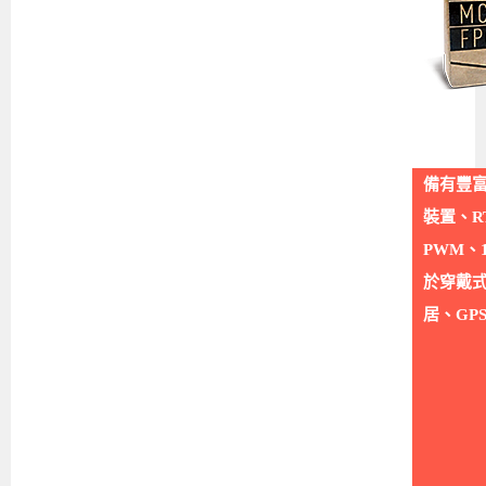
備有豐富
裝置、RT
PWM、1
於穿戴
居、GP