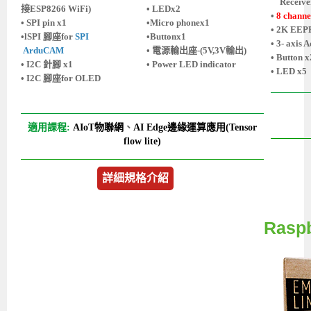
Receiver
接ESP8266 WiFi)
• LEDx2
•
8 chann
• SPI pin x1
•Micro phonex1
• 2K EE
•lSPI 腳座for
SPI
•Buttonx1
• 3- axis 
ArduCAM
• 電源輸出座-(5V,3V輸出)
• Button x
• I2C 針腳 x1
• Power LED indicator
• LED x5
• I2C 腳座for OLED
適用課程:
AIoT物聯網
、
AI Edge邊緣運算應用(Tensor
flow lite)
詳細規格介紹
Rasp