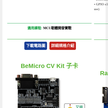
• GPIO x1
use)
適用課程:
MCU韌體開發實戰
下載電路圖
詳細規格介紹
BeMicro CV Kit 子卡
Ra