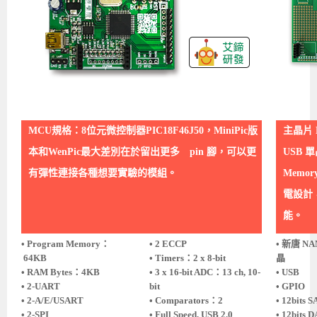
MCU規格：8位元微控制器PIC18F46J50，MiniPic版
主晶片 N
本和WenPic最大差別在於留出更多 pin 腳，可以更
USB 單
有彈性連接各種想要實驗的模組。
Memory 
電設計，
能。
• Program Memory：
• 2 ECCP
• 新唐 N
64KB
• Timers：2 x 8-bit
晶
• RAM Bytes：4KB
• 3 x 16-bit ADC：13 ch, 10-
• USB
• 2-UART
bit
• GPIO
• 2-A/E/USART
• Comparators：2
• 12bits 
• 2-SPI
• Full Speed, USB 2.0
• 12bits 