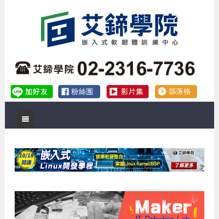
首頁
關於艾鍗
實體課程
最新公告
數位課程
公司簡介
課程說明會
企業預約徵才
補助專班
師資介紹
嵌入式Linux開發系列課程
熱門課程
儲備講師計劃
課程說明會