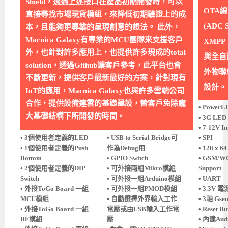
Shield，透過上述接口在產品初期開發時，可以
OTA
直接尋找市場現貨模組，來降低初期驗證上的成
(ADC 
本，且能夠更專業的呈現創意的想法。 此外，
Macnica Galaxy有專業的MCU團隊來支援客戶
XMPP
外，也針對許多應用上，也提供許多現成的total
與全自
solution，透過Github讓客戶參考，此平台也會
外物聯
不斷更新，提供客戶最新最好的方案，針對現有
設計。
IoT的應用，Macnica Galaxy也與許多雲端公司
合作，提供設備連雲的基礎建設，替客戶免除龐
• PowerL
大基礎結構下所開發的時間。
• 3G LED
• 7-12V 
• 3個使用者定義的LED
• USB to Serial Bridge可
• SPI
• 1個使用者定義的Push
作為Debug用
• 128 x 6
Bottom
• GPIO Switch
• GSM/W
• 2個使用者定義的DIP
• 可外接兩組Mikro模組
Support
Switch
• 可外接一組Arduino模組
• UART
• 外接ToGo Board 一組
• 可外接一組PMOD模組
• 3.3V 
MCU模組
• 自動選擇外界輸入工作
• 3軸 Gsen
• 外接ToGo Board 一組
電壓或由USB輸入工作電
• Reset Bu
RF模組
壓
• 內建Aud