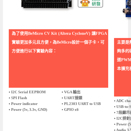
為了使用BeMicro CV Kit (Altera CycloneV) 讓FPGA
實驗更加多元且方便，為BeMicro設計一個子卡，可
主要是解
方便進行以下實驗內容：
夠多的
道PWM的
本擴充板成
• I2C Serial EEPROM
• VGA 輸出
• SPI Flash
• UART接頭
• ADC cha
• Power indicator
• PL2303 UART to USB
• USB-to-
• Power (5v, 3.3v, GND)
• GPIO x6
• 7段顯示
• I2C排針
• Power (5
• Audio