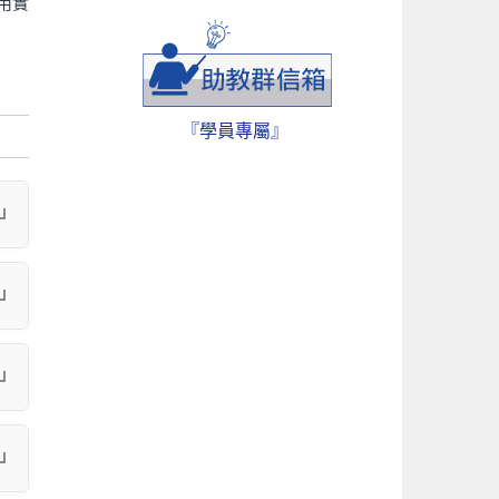
應用實
『學員專屬』
發
面
，
資
能
統
使