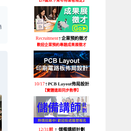
【29歲以下青年待業者限定】
過
↑
Recruitment
企業預約徵才
歡迎企業預約專題成果展徵才
↑
10/17
PCB Layout佈局設計
【實體遠距同步教學】
↑
12/31
前
儲備講師計劃