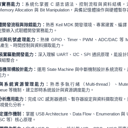
完整實務能力：
系統化掌握 C 語言語法、控制流程與資料結構，
t、Memory Allocation 與 Bit Manipulation，具備記憶體操作與硬體暫
-M韌體開發流程與除錯能力：
熟悉 Keil MDK 開發環境、專案建置、編
完整嵌入式韌體開發實務能力。
控制與訊號處理能力：
熟練 GPIO、Timer、PWM、ADC/DAC 等 
具備訊號產生、時間控制與資料擷取能力。
與裝置驅動開發能力：
深入理解 UART、I2C、SPI 通訊原理，能設
模組整合。
狀態機架構設計能力：
運用 State Machine 與中斷機制設計系統流程
能力。
架構與系統資源管理能力：
熟悉多執行緒（Multi-thread）、Mut
ge Queue 等機制，建立即時系統設計與資源調度能力。
料分析應用能力：
完成 I2C 感測器通訊、暫存器設定與資料擷取流程，
理與視覺化分析。
協定運作機制：
掌握 USB Architecture、Data Flow、Enumeration 與
、MSC 等）核心原理。