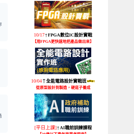
你
↑
10/17
FPGA數位IC設計實戰
【用FPGA更快速地把產品做出來】
，
↑
10/04
全能電路設計實戰班
從原型設計到製造，硬底子養成
過
↑
[平日上課]
AI職前訓練課程