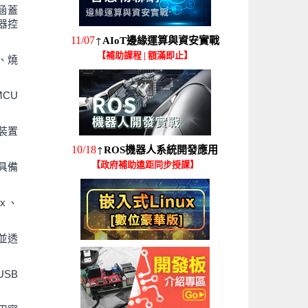
涵蓋
存器控
↑
11/07
AIoT邊緣運算與資安實戰
【補助課程 | 額滿即止】
譯、燒
MCU
計裝置
↑
10/18
ROS機器人系統開發應用
【政府補助遠距同步授課】
，具備
ex、
並透
 USB