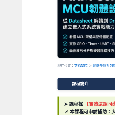
現在位置：
艾鍗學院
＞
韌體設計系列
課程簡介
➤ 課程採
【實體遠距同
📌 本課程可申請補助