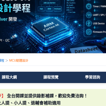
課程
＞
MCU韌體設計
課程大綱
課程預覽
學習諮詢
步】
全台開課並提供錄影補課，歡迎免費洽詢！
：大人提、小人提、退輔會補助適用