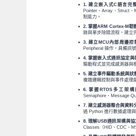
1. 建立嵌入式C語言
Pointer、Array、Struc
制能力。
2. 掌握ARM Cortex
錄與單步除錯流程，建立
3. 建立MCU內部周邊
Peripheral 操作，
4. 掌握嵌入式通訊協定
驅動程式並完成感測器與
5. 建立事件驅動系統與
複雜邏輯控制與事件處理
6. 掌握RTOS多工
Semaphore、Messa
7. 建立感測器整合與資
過 Python 進行數據處
8. 理解USB通訊架構與
Classes（HID、CDC