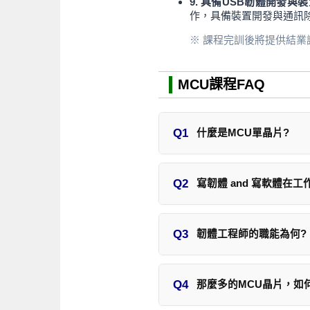
9. 具備USB韌體開發與
作，具備裝置開發與通訊
※ 課程完訓後將提供結業
MCU課程FAQ
Q1
什麼是MCU單晶片?
基本上，一顆MCU單晶片就是一個
Q2
寫韌體 and 寫軟體在
(如TI、Microchip)或是Licen
韌體是一段程式碼介於硬體與
Q3
韌體工程師的職能為何?
供上層軟體來呼叫使用，因此之
若存在韌體這一層角色，就可
能對訊號處理、IP元件的驅
料，而不必知道底層的細節，
Q4
那麼多的MCU晶片，如
看懂DataSheet與波形時序
架構設計，可以讓軟體開發人