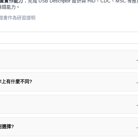
裝置實作能力：
完成 USB Descriptor 設計與 HID、CDC、MSC 等
除錯能力。
證書作為研習證明
CPU core並整合多個I/O週邊。CPU core 可能是IC廠自行開
工作上有什麼不同?
se來自別人的CPU Core (如ARM Cortex-Mx)。
軟體之間，其主要目的就是用來控制硬體並且設計一個友善程式介
所以稱”韌”就代表不太”硬”但也不太”軟”。因此MCU的系統架構上
以讓上層應用程式透過韌體所提供的API介面來操控或讀取硬體
動、界面電路、IC間通訊、中斷系統、時序控制等主題有所掌握。要
諸如控制暫存器讀寫、電路、訊號波形與時序控制等等。這樣的系
何選擇?
圖，接著能跟著撰寫相對應的code。
員，專注於產品應用與使用者界面上，而完全與MCU晶片無關。即