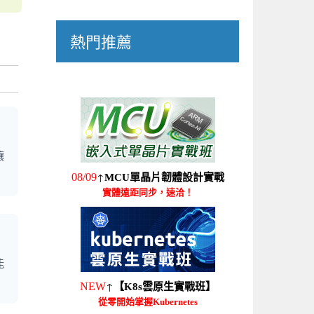
熱門推薦
讓
↑
08/09
MCU單晶片韌體設計實戰
實體遠距同步，速洽！
能
↑
NEW
【K8s雲原生實戰班】
從零開始掌握Kubernetes