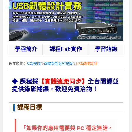
企業服務
開發板介紹
MCU韌體設計系列課程
數位課程總覽
待業青年職訓課程(29歲以下)
政府補助職訓說明會
[學程] 嵌入式Linux開發實務
讓 AI 成為你的數位同事
研討活動
環境設備
硬體/IC設計系列課程
嵌入式Linux開發系列
Kubernetes工程師養成班
企業教育訓練
Linux系統建置實務
ARM MCU單晶片韌體開發
AI雲端原生與MLOps自動化實務
學員專區
最新職缺
AI人工智慧系列課程
MCU韌體開發系列
[假日班]AI邊緣運算實作TensorFlow Lite for MCU
企業儲值優惠方案
最新補助課程
Linux系統程式設計
USB韌體設計
全能電路設計實戰班
n8n 零基礎工作自動化實戰班
嵌入式Linux學程(數位豪華版)
前進校園
艾鍗新聞
iPAS經濟部產業人才能力鑑定
AI人工智慧系列課程
[假日班]物聯網資訊安全實務
艾鍗企業VIP會員
會員優惠
Linux驅動程式設計實戰
STM32嵌入式開發實戰
FPGA 數位IC設計實戰
iPAS AI應用規劃師能力鑑定課程
Vibe Coding：AI 協作全端開發實戰班
Linux系統程式設計
MCU韌體設計
學程簡介
課程Lab實作
學習諮詢
會員優惠
獲獎與榮耀
Web及雲端系列課程
Web及雲端系列課程
更多...
企業徵才
學員見證
校園巡迴講座
ARM Boot Loader設計
[學程]MCU韌體設計實戰
感測電路設計與應用
AI深度學習與影像辨識實戰
iPAS AI應用規劃師能力鑑定
iPAS AI應用規劃師能力鑑定課程
Linux驅動程式
Python硬體控制-Pi Pico物聯網實作
iPAS AI應用規劃師能力鑑定課程
現在位置：
艾鍗學院
＞
韌體設計系列課程
＞
USB韌體設計
交通資訊
物聯網開發系列課程
IoT物聯網開發系列
研發設計服務
資訊專區
研發實習生計畫
Linux Socket網路程式設計
TI MSP430微控制器開發
Allegro/PCB Layout設計
AI雲端原生與MLOps自動化實務
iPAS AIoT 應用工程師(物聯網類)
Kubernetes雲原生實戰班
ARM Boot Loader
Edge AI與Pi Pico實作應用
Vibe Coding：AI協作全端開發
kubernetes雲原生實戰班
◆ 課程採
【實體遠距同步】
全台開課並
5G-SDN通訊系列課程
iPAS產業人才能力鑑定系列
電腦教室租借服務[台北]
學員常見問題
Raspberry Pi之Python程式設計硬體控制
生醫感測器整合設計班
工業電子丙級輔導考照課程
AI機器學習與深度學習實戰班
iPAS巨量資料分析師
AI雲端原生與MLOps自動化實務
[學程]物聯網整合開發實戰
使用C語言控制Raspberry Pi
AI邊緣運算實作TensorFlow Lite for MCU
生成式AI能力認證
AI雲端原生與MLOps自動化實務
物聯網整合開發與應用
廠商求才
提供錄影補課，歡迎免費洽詢！
ROS機器人開發系列課程
升大學APCS/學習歷程專區
合作夥伴專區
學員權益與報名須知
嵌入式Linux開發與AI影像辨識
SoC FPGA嵌入式設計實戰
青少年AI人工智慧實作班
iPAS機器學習工程師
n8n 零基礎工作自動化實戰班
Web全端開發應用
SDN網路技術與Mininet實戰
Linux 作業系統實務
生成式AI基礎模型到Agentic AI
Web全端開發應用班
Python硬體控制-Pi Pico物聯網實作
iPAS AI應用規劃師
電腦視覺與影像處理課程
程式語言系列
最新成果展
青少年AI人工智慧實作班[高中生]
穿戴式裝置應用開發
AI課程總覽頁
Web全端開發應用班
5G技術-SDN與Mininet實作
ROS機器人自走車系統開發應用
Raspberry Pi 開發入門
Python機器學習與深度學習
iPAS AIoT應用工程師(物聯網類)
iPAS AIoT應用工程師(物聯網類)
高中生升學超前部署課程總覽
課程目標
ARM系列課程
Raspberry Pi系列
工程師學習地圖
高中生升學超前部署課程總覽
嵌入式即時作業系統FreeRTOS 設計實作
[學程]感測電路Plus+MCU韌體設計實戰
AI邊緣運算實作TensorFlow Lite for MCU
資訊安全實務
嵌入式物聯網開發實戰
ROS機器手臂控制&演算法實戰
影像課程總覽
AI雲端原生與MLOps自動化實務
5G - SDN與Mininet實作
iPAS巨量資料分析師
APCS檢定 Python課程
C語言程式設計
「如果你的應用需要與 PC 穩定連結，
程式語言系列課程
5G-SDN通訊系列課程
學員專屬提問平台
AIoT智能聯網運算實戰
物聯網Web整合應用實作
[學程]物聯網全端與深度學習整合
智能機器人系統整合開發
電腦視覺與影像處理
ARM mbed 物聯網平台應用實作
AI邊緣運算實作-TFL for MCU
iPAS機器學習工程師
APCS檢定 C++課程
資料結構
Linux & C語言硬體控制