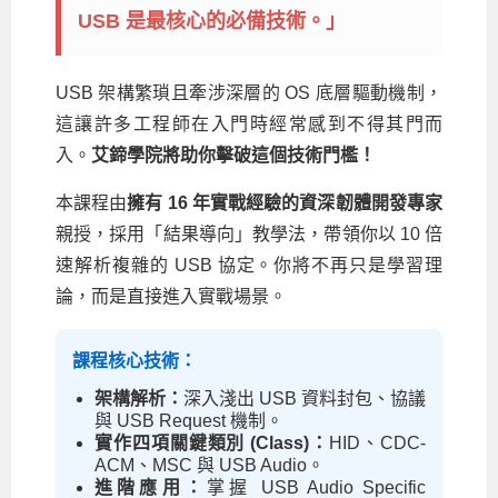
USB 是最核心的必備技術。」
Android系列課程
創意程式設計系列
AI深度學習之問答系統實作
[學程]物聯網全端與深度學習整合
iPAS AIoT應用工程師(物聯網類)
AI深度學習與影像辨識實戰
ARM Boot Loader設計
C語言程式設計
自然語言處理與大型語言模型
APCS檢定 C語言課程
Python程式設計
Python硬體控制-Pi Pico
5G關鍵技術- SDN與Mininet實作
iOS程式開發系列課程
AI強化學習 - 自動控制應用
嵌入式Linux開發與AI影像辨識
ARM Cortex-M0 應用整合設計
資料結構精修班
Android嵌入式平台開發訓練班
資料分析與視覺化
APCS檢定培訓課程
JavaScript程式設計
Raspberry Pi 使用入門
micro:bit 創意程式設計
USB 架構繁瑣且牽涉深層的 OS 底層驅動機制，
讓 AI 成為你的數位同事
智能機器人系統整合開發
C++程式設計
Android APP 實戰開發學程
iPhone程式設計基礎班
非監督式學習
【遠距同步】APCS寒/暑假營隊
C++程式設計
Edge AI與Raspberry Pi Pico實作應用
Scratch 創意程式設計
這讓許多工程師在入門時經常感到不得其門而
入。
艾鍗學院將助你擊破這個技術門檻！
產品應用系列課程
Python程式實戰養成學程
Android Framework
iPhone程式設計進階班
Android嵌入式平台開發訓練班
Edge AI與Pi Pico實作應用
【遠距同步】青少年AI冬/夏令營
Python進階程式設計：從資料結構到演算法
硬體控制使用Python
本課程由
擁有 16 年實戰經驗的資深韌體開發專家
轉職就業班
Python程式設計
Android ADK周邊裝置開發班
TI MSP430微控制器開發
生醫感測器整合設計班
電腦視覺演算法-人臉識別實戰
青少年AI人工智慧實作班
Python程式實戰養成學程
用樹莓派實現物聯網
親授，採用「結果導向」教學法，帶領你以 10 倍
實體課程總覽
Python程式設計(舊)
NFC無線通訊設計實作班
AIoT人工智慧與物聯網實戰人才就業班
OpenVINO邊緣運算實務
速解析複雜的 USB 協定。你將不再只是學習理
論，而是直接進入實戰場景。
APCS寒暑假程式檢定班
物聯網Web整合應用實作班
AI智能醫療電子產品開發人才就業班
iPAS巨量資料分析師考照班
Java 物件導向程式
物聯網韌體工程師人才養成班
課程核心技術：
物聯網平台開發人才養成班(政府+企業雙重補助)
架構解析：
深入淺出 USB 資料封包、協議
與 USB Request 機制。
物聯網平台開發人才養成班
實作四項關鍵類別 (Class)：
HID、CDC-
ACM、MSC 與 USB Audio。
進階應用：
掌握 USB Audio Specific