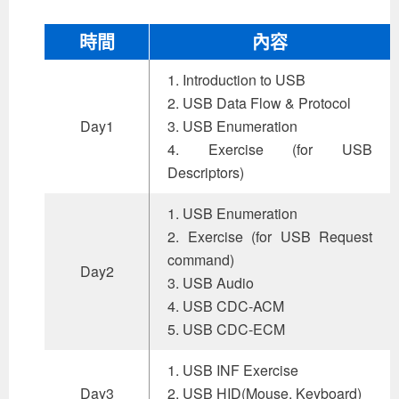
時間
內容
1. Introduction to USB
2. USB Data Flow & Protocol
Day1
3. USB Enumeration
4. Exercise (for USB
Descriptors)
1. USB Enumeration
2. Exercise (for USB Request
command)
Day2
3. USB Audio
4. USB CDC-ACM
5. USB CDC-ECM
1. USB INF Exercise
Day3
2. USB HID(Mouse, Keyboard)