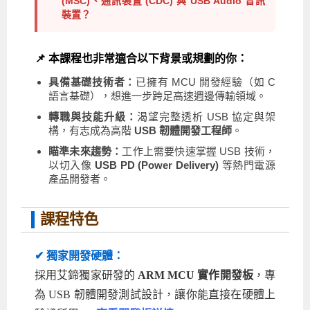
(MSC)、通訊裝置 (CDC) 與 USB Audio 音訊
裝置？
📌 本課程也非常適合以下背景或規劃的你：
具備基礎技術者：
已擁有 MCU 開發經驗（如 C
語言基礎），想進一步跨足高速週邊傳輸領域。
轉職與技能升級：
渴望完整透析 USB 協定與架
構，有志成為高階
USB 韌體開發工程師
。
瞄準未來趨勢：
工作上需要快速掌握 USB 技術，
以切入像
USB PD (Power Delivery)
等熱門電源
產品開發者。
課程特色
✔ 獨家開發硬體：
採用艾鍗獨家研發的
ARM MCU 實作開發板
，專
為 USB 韌體開發測試設計，讓你能直接在硬體上