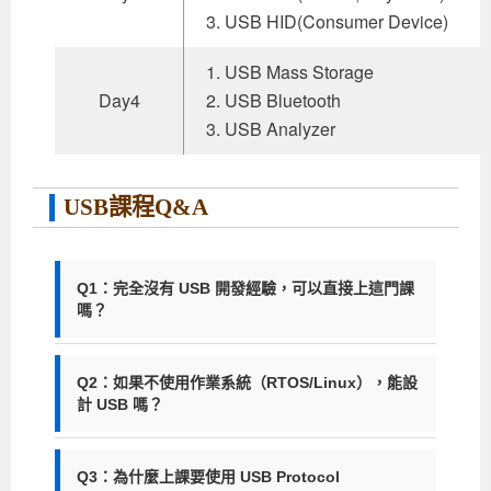
3. USB HID(Consumer Device)
1. USB Mass Storage
Day4
2. USB Bluetooth
3. USB Analyzer
USB課程Q&A
Q1：完全沒有 USB 開發經驗，可以直接上這門課
嗎？
A：沒問題！本課程從基礎架構講起，包含 USB 列
舉（Enumeration）與封包協定。只要你具備 C 語
Q2：如果不使用作業系統（RTOS/Linux），能設
言基礎與 MCU 開發經驗，透過我們實戰導向的教
計 USB 嗎？
學與實作 Lab，你能以最快速度進入 USB 開發領
A：當然可以。在許多消費性電子產品中，USB 韌
域。
體是運行在 Bare-metal（裸機）環境下的。我們課
Q3：為什麼上課要使用 USB Protocol