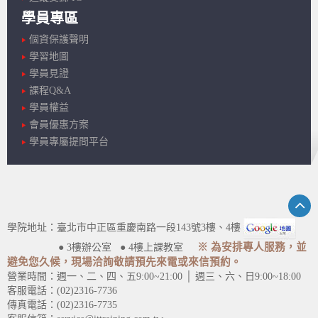
學員專區
個資保護聲明
學習地圖
學員見證
課程Q&A
學員權益
會員優惠方案
學員專屬提問平台
學院地址：臺北市中正區重慶南路一段143號3樓、4樓
※ 為安排專人服務，並
● 3樓辦公室 ● 4樓上課教室
避免您久候，現場洽詢敬請預先來電或來信預約。
營業時間：週一、二、四、五9:00~21:00 │ 週三、六、日9:00~18:00
客服電話：(02)2316-7736
傳真電話：(02)2316-7735