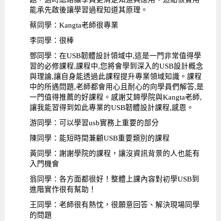
能承先啟後讓學習過程知道其原理。
蔡同學：Kangta老師很專業
李同學：很棒
鄧同學：在USB韌體設計領域中,這是一門非常值得學
習的必修課程,課程中,您將會學到深入的USB設計概念
與理論,讓自身能透過此課程提升專業領域知識。課程
中的所遇問題,老師都會用心且耐心的向學員們解答,是
一門值得推薦的好課程。感謝艾鍗學院與Kangta老師,
讓我能習得到如此專業的USB韌體設計課程,感恩。
游同學：可以學習usb實務上重要的部分
陳同學：能短時間兼顧USB重要類別的課程
黃同學：謝謝學院的課程，讓沒資訊背景的人也能有
入門機會
翁同學：各方面都很好！整體上課內容對初學USB到
進階實作很有幫助！
王同學：老師很有熱忱，很願意回答、解決現場同學
的問題