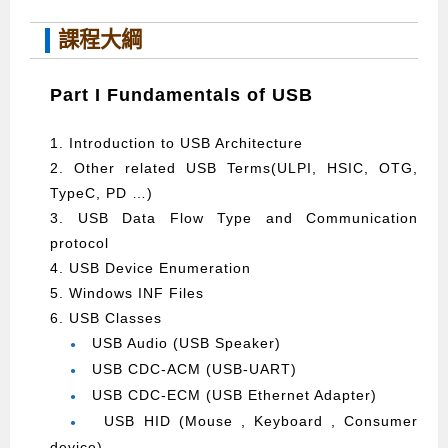
課程大綱
Part I Fundamentals of USB
1. Introduction to USB Architecture
2. Other related USB Terms(ULPI, HSIC, OTG,
TypeC, PD …)
3. USB Data Flow Type and Communication
protocol
4. USB Device Enumeration
5. Windows INF Files
6. USB Classes
USB Audio (USB Speaker)
●
USB CDC-ACM (USB-UART)
●
USB CDC-ECM (USB Ethernet Adapter)
●
USB HID (Mouse , Keyboard , Consumer
●
device)