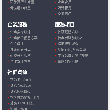
研發實習生計畫
企業會員
儲備講師計畫
活動相簿
交通資訊
企業服務
服務項目
企業教育訓練
軟硬韌體培訓
企業儲值優惠方案
待業者職前訓練
企業徵才
補助技術課程
技術成果分享
E-learning數位學習
研發設計服務
工程師職涯學習規劃
合作夥伴專區
電腦教室租借
社群資源
艾鍗 Facebook
艾鍗 YouTube
艾鍗技術Blog
教學實錄簡報[1]
[2]
艾鍗 LINE 好友
追蹤艾鍗 IG