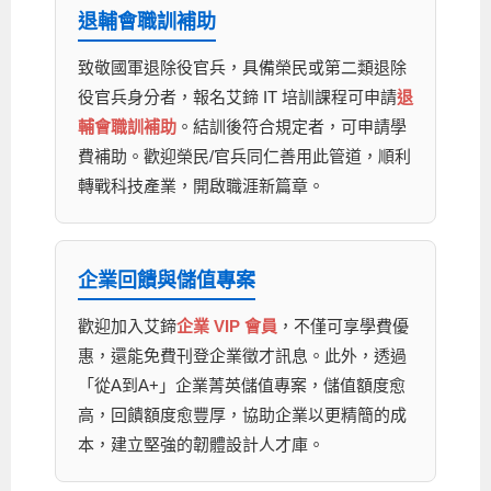
退輔會職訓補助
致敬國軍退除役官兵，具備榮民或第二類退除
役官兵身分者，報名艾鍗 IT 培訓課程可申請
退
輔會職訓補助
。結訓後符合規定者，可申請學
費補助。歡迎榮民/官兵同仁善用此管道，順利
轉戰科技產業，開啟職涯新篇章。
企業回饋與儲值專案
歡迎加入艾鍗
企業 VIP 會員
，不僅可享學費優
惠，還能免費刊登企業徵才訊息。此外，透過
「從A到A+」企業菁英儲值專案，儲值額度愈
高，回饋額度愈豐厚，協助企業以更精簡的成
本，建立堅強的韌體設計人才庫。