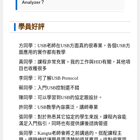
程中會教導你如何撰寫底層驅動與處理 Interrupt 事
Analyzer？
件，這是一個簡單的 USB 事件處理循環範例：
A：在開發 USB 時，最痛苦的就是「PC 抓不到裝
void USB_Interrupt_Handler(void) {

置」卻不知道原因。使用 Analyzer 可以直接看到
    if (USB_Status == BUS_RESET) {

學員好評
USB 總線上的真實封包，讓你一眼看出 Descriptor
        USB_Reset_Config();

定義是否錯誤，大幅節省 Debug 時間。這是工程師
    } else if (USB_Status == SETUP_TO
從「入門」邁向「資深」的必備技能。
KEN) {

方同學：USB老師在USB方面真的很專業，各個USB方
        Process_Setup_Packet(); // 解
面應用的實作都有教學
析請求

黃同學：課程非常充實。我的工作與HID有關，其他項
    }

目也收穫很多
}
李同學：可了解USB Protocol
蔡同學：入門USB控制還不錯
陳同學：可以學習到USB的協定跟設計。
許同學：USB教學內容廣泛，講師專業
張同學：對於熟悉其它協定的學生來說，課程內容能
滿足入門指引，同時也有提供課後諮詢管道
吳同學：Kangta老師會將之前講過的，搭配課程主
題，適時總結讓學員更清楚知道其應用。這點很實用