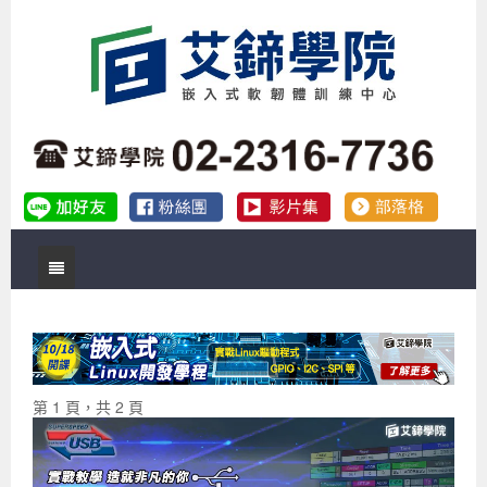
首頁
關於艾鍗
實體課程
最新公告
第 1 頁，共 2 頁
數位課程
公司簡介
課程說明會
企業預約徵才
補助專班
師資介紹
嵌入式Linux開發系列課程
熱門課程
儲備講師計劃
課程說明會