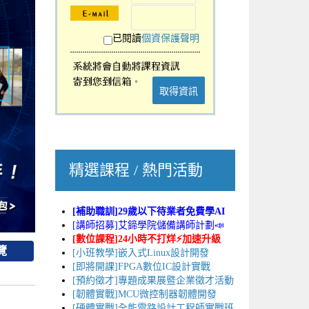
已閱讀
個資保護聲明
取得資訊
精選課程 / 熱門活動
[補助職訓]29歲以下待業者免費學AI
[講師招募]艾鍗學院儲備講師計劃📣
[數位課程]24小時不打烊⚡加速升級
覽
[小班教學]嵌入式Linux設計開發
[即將開課]FPGA數位IC設計實戰
[預約徵才]專題成果展暨企業徵才活動
[韌體實戰]MCU微控制器韌體開發
[硬體實戰]全能電路設計工程師實戰班