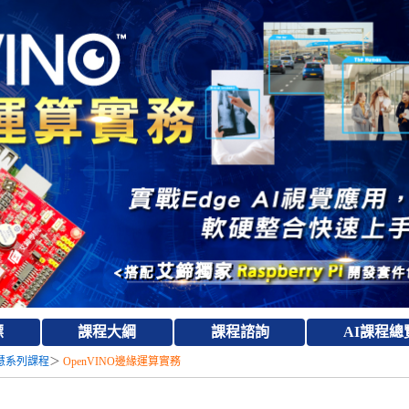
標
課程大綱
課程諮詢
AI課程總
慧系列課程
＞
OpenVINO邊緣運算實務