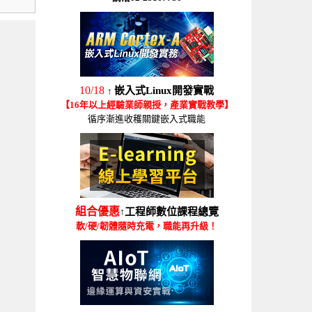
10/18
嵌入式Linux開發實戰
↑
【16年以上經驗業師親授，產業實戰教學】
循序漸進收穫關鍵嵌入式職能
組合優惠
工程師數位課程總覽
↑
軟/硬/韌體隨時充電，職能再升級！