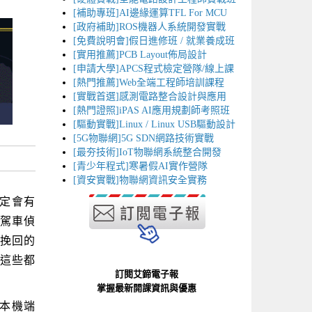
[補助專班]AI邊緣運算TFL For MCU
[政府補助]ROS機器人系統開發實戰
[免費說明會]假日進修班 / 就業養成班
[實用推薦]PCB Layout佈局設計
[申請大學]APCS程式檢定營隊/線上課
[熱門推薦]Web全端工程師培訓課程
[實戰首選]感測電路整合設計與應用
[熱門證照]iPAS AI應用規劃師考照班
[驅動實戰]Linux / Linux USB驅動設計
[5G物聯網]5G SDN網路技術實戰
[最夯技術]IoT物聯網系統整合開發
[青少年程式]寒暑假AI實作營隊
[資安實戰]物聯網資訊安全實務
定會有
駕車偵
挽回的
這些都
訂閱艾鍗電子報
掌握最新開課資訊與優惠
在本機端