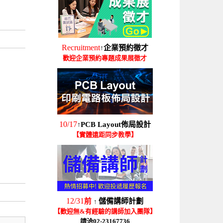
Recruitment
企業預約徵才
↑
歡迎企業預約專題成果展徵才
10/17
PCB Layout佈局設計
↑
【實體遠距同步教學】
12/31
前
儲備講師計劃
↑
【歡迎無&有經驗的講師加入團隊】
請洽02-23167736