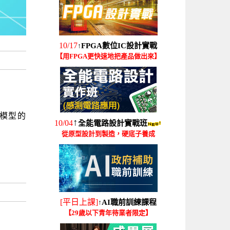
10/17
FPGA數位IC設計實戰
↑
【用FPGA更快速地把產品做出來】
行AI模型的
↑
10/04
全能電路設計實戰班
從原型設計到製造，硬底子養成
[平日上課]
AI職前訓練課程
↑
【29歲以下青年待業者限定】