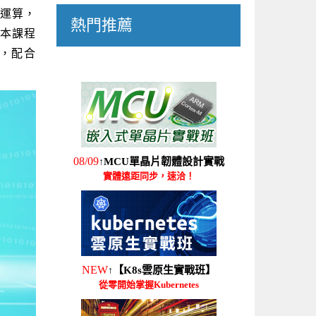
I運算，
熱門推薦
本課程
棒，配合
08/09
MCU單晶片韌體設計實戰
↑
實體遠距同步，速洽！
NEW
【K8s雲原生實戰班】
↑
從零開始掌握Kubernetes