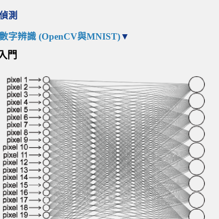
臉偵測
數字辨識 (OpenCV與MNIST)
▼
用入門