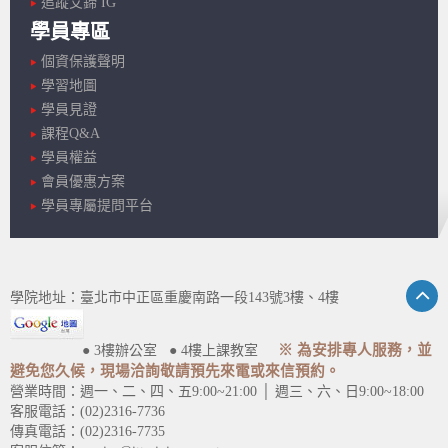
追蹤艾鍗 IG
學員專區
個資保護聲明
學習地圖
學員見證
課程Q&A
學員權益
會員優惠方案
學員專屬提問平台
學院地址：臺北市中正區重慶南路一段143號3樓、4樓
※ 為安排專人服務，並
● 3樓辦公室 ● 4樓上課教室
避免您久候，現場洽詢敬請預先來電或來信預約。
營業時間：週一、二、四、五9:00~21:00 │ 週三、六、日9:00~18:00
客服電話：(02)2316-7736
傳真電話：(02)2316-7735