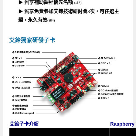
▶ 獨享
補助課程優先名額
(註3)
▶ 獨享
免費參加艾鍗技術研討會3次，可任選主
題，永久有效
(註4)
艾鍗獨家研發子卡
艾鍗子卡介紹
Raspberr