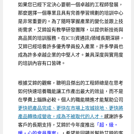
如果您已經下定決心要朝一個卓越的工程師發展，
Android系列課程
創意程式設計系列
AI深度學習之問答系統實作
[學程]物聯網全端與深度學習整合
iPAS AIoT應用工程師(物聯網類)
AI深度學習與影像辨識實戰
ARM Boot Loader設計
C語言程式設計
自然語言處理與大型語言模型
APCS檢定 C語言課程
Python程式設計
Python硬體控制-Pi Pico
5G關鍵技術- SDN與Mininet實作
那麼選擇一個專業且具有完善學習規劃的培訓中心
iOS程式開發系列課程
AI強化學習 - 自動控制應用
嵌入式Linux開發與AI影像辨識
ARM Cortex-M0 應用整合設計
資料結構精修班
Android嵌入式平台開發訓練班
資料分析與視覺化
APCS檢定培訓課程
JavaScript程式設計
Raspberry Pi 使用入門
micro:bit 創意程式設計
是非常重要的。為了隨時掌握產業的變化並跟上技
術需求，艾鍗設有教學研發團隊，以提供新技術與
讓 AI 成為你的數位同事
智能機器人系統整合開發
C++程式設計
Android APP 實戰開發學程
iPhone程式設計基礎班
非監督式學習
【遠距同步】APCS寒/暑假營隊
C++程式設計
Edge AI與Raspberry Pi Pico實作應用
Scratch 創意程式設計
高品質的培訓服務。在ICT(資通訊)領域長期深耕，
產品應用系列課程
Python程式實戰養成學程
Android Framework
iPhone程式設計進階班
Android嵌入式平台開發訓練班
Edge AI與Pi Pico實作應用
【遠距同步】青少年AI冬/夏令營
Python進階程式設計：從資料結構到演算法
硬體控制使用Python
艾鍗已經培養許多優秀學員投入產業，許多學員也
成為許多卓越企業的中堅人才。兼具深度與實用度
轉職就業班
Python程式設計
Android ADK周邊裝置開發班
TI MSP430微控制器開發
生醫感測器整合設計班
電腦視覺演算法-人臉識別實戰
青少年AI人工智慧實作班
Python程式實戰養成學程
用樹莓派實現物聯網
的培訓內容有口皆碑。
實體課程總覽
Python程式設計(舊)
NFC無線通訊設計實作班
AIoT人工智慧與物聯網實戰人才就業班
OpenVINO邊緣運算實務
APCS寒暑假程式檢定班
物聯網Web整合應用實作班
AI智能醫療電子產品開發人才就業班
iPAS巨量資料分析師考照班
根據艾鍗的觀察，聰明且傑出的工程師總是在思考
Java 物件導向程式
物聯網韌體工程師人才養成班
如何快速培養職能讓工作產出最大的效益，而不是
在學費上錙銖必較。個人的職能精進才能幫助公司
物聯網平台開發人才養成班(政府+企業雙重補助)
更快把產品完成、更快在市場上攻城掠地、更快將
物聯網平台開發人才養成班
產品轉換成營收，成為不被取代的人才。
感謝許多
客戶的長期支持，艾鍗於今年度推出
「超・級・
暖・心的會員專案」
，希望能回饋並幫助艾鍗的客