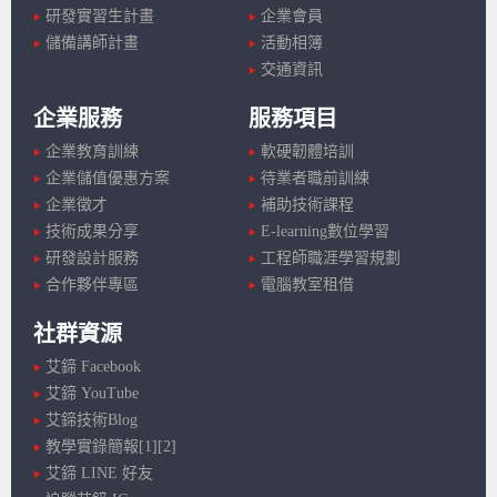
研發實習生計畫
企業會員
儲備講師計畫
活動相簿
交通資訊
企業服務
服務項目
企業教育訓練
軟硬韌體培訓
企業儲值優惠方案
待業者職前訓練
企業徵才
補助技術課程
技術成果分享
E-learning數位學習
研發設計服務
工程師職涯學習規劃
合作夥伴專區
電腦教室租借
社群資源
艾鍗 Facebook
艾鍗 YouTube
艾鍗技術Blog
教學實錄簡報[1]
[2]
艾鍗 LINE 好友