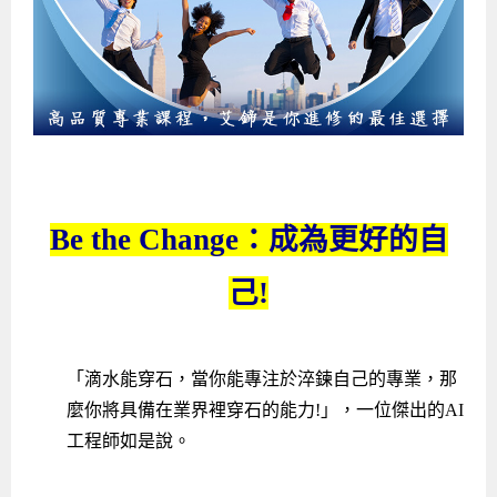
企業服務
開發板介紹
MCU韌體設計系列課程
數位課程總覽
待業青年職訓課程(29歲以下)
政府補助職訓說明會
[學程] 嵌入式Linux開發實務
讓 AI 成為你的數位同事
研討活動
環境設備
硬體/IC設計系列課程
嵌入式Linux開發系列
Kubernetes工程師養成班
企業教育訓練
Linux系統建置實務
ARM MCU單晶片韌體開發
AI雲端原生與MLOps自動化實務
學員專區
最新職缺
AI人工智慧系列課程
MCU韌體開發系列
[假日班]AI邊緣運算實作TensorFlow Lite for MCU
企業儲值優惠方案
最新補助課程
Linux系統程式設計
USB韌體設計
全能電路設計實戰班
n8n 零基礎工作自動化實戰班
嵌入式Linux學程(數位豪華版)
前進校園
艾鍗新聞
iPAS經濟部產業人才能力鑑定
AI人工智慧系列課程
[假日班]物聯網資訊安全實務
艾鍗企業VIP會員
會員優惠
Linux驅動程式設計實戰
STM32嵌入式開發實戰
FPGA 數位IC設計實戰
iPAS AI應用規劃師能力鑑定課程
Vibe Coding：AI 協作全端開發實戰班
Linux系統程式設計
MCU韌體設計
會員優惠
獲獎與榮耀
Web及雲端系列課程
Web及雲端系列課程
更多...
企業徵才
學員見證
校園巡迴講座
ARM Boot Loader設計
[學程]MCU韌體設計實戰
感測電路設計與應用
AI深度學習與影像辨識實戰
iPAS AI應用規劃師能力鑑定
iPAS AI應用規劃師能力鑑定課程
Linux驅動程式
Python硬體控制-Pi Pico物聯網實作
iPAS AI應用規劃師能力鑑定課程
Be the Change：成為更好的自
交通資訊
物聯網開發系列課程
IoT物聯網開發系列
研發設計服務
資訊專區
研發實習生計畫
Linux Socket網路程式設計
TI MSP430微控制器開發
Allegro/PCB Layout設計
AI雲端原生與MLOps自動化實務
iPAS AIoT 應用工程師(物聯網類)
Kubernetes雲原生實戰班
ARM Boot Loader
Edge AI與Pi Pico實作應用
Vibe Coding：AI協作全端開發
kubernetes雲原生實戰班
己!
5G-SDN通訊系列課程
iPAS產業人才能力鑑定系列
電腦教室租借服務[台北]
學員常見問題
Raspberry Pi之Python程式設計硬體控制
生醫感測器整合設計班
工業電子丙級輔導考照課程
AI機器學習與深度學習實戰班
iPAS巨量資料分析師
AI雲端原生與MLOps自動化實務
[學程]物聯網整合開發實戰
使用C語言控制Raspberry Pi
AI邊緣運算實作TensorFlow Lite for MCU
生成式AI能力認證
AI雲端原生與MLOps自動化實務
物聯網整合開發與應用
廠商求才
ROS機器人開發系列課程
升大學APCS/學習歷程專區
合作夥伴專區
學員權益與報名須知
嵌入式Linux開發與AI影像辨識
SoC FPGA嵌入式設計實戰
青少年AI人工智慧實作班
iPAS機器學習工程師
n8n 零基礎工作自動化實戰班
Web全端開發應用
SDN網路技術與Mininet實戰
Linux 作業系統實務
生成式AI基礎模型到Agentic AI
Web全端開發應用班
Python硬體控制-Pi Pico物聯網實作
iPAS AI應用規劃師
「滴水能穿石，當你能專注於淬鍊自己的專業，那
電腦視覺與影像處理課程
程式語言系列
最新成果展
青少年AI人工智慧實作班[高中生]
穿戴式裝置應用開發
AI課程總覽頁
Web全端開發應用班
5G技術-SDN與Mininet實作
ROS機器人自走車系統開發應用
Raspberry Pi 開發入門
Python機器學習與深度學習
iPAS AIoT應用工程師(物聯網類)
iPAS AIoT應用工程師(物聯網類)
高中生升學超前部署課程總覽
麼你將具備在業界裡穿石的能力!」，一位傑出的AI
ARM系列課程
Raspberry Pi系列
工程師學習地圖
高中生升學超前部署課程總覽
嵌入式即時作業系統FreeRTOS 設計實作
[學程]感測電路Plus+MCU韌體設計實戰
AI邊緣運算實作TensorFlow Lite for MCU
資訊安全實務
嵌入式物聯網開發實戰
ROS機器手臂控制&演算法實戰
影像課程總覽
AI雲端原生與MLOps自動化實務
5G - SDN與Mininet實作
iPAS巨量資料分析師
APCS檢定 Python課程
C語言程式設計
工程師如是說。
程式語言系列課程
5G-SDN通訊系列課程
學員專屬提問平台
AIoT智能聯網運算實戰
物聯網Web整合應用實作
[學程]物聯網全端與深度學習整合
智能機器人系統整合開發
電腦視覺與影像處理
ARM mbed 物聯網平台應用實作
AI邊緣運算實作-TFL for MCU
iPAS機器學習工程師
APCS檢定 C++課程
資料結構
Linux & C語言硬體控制