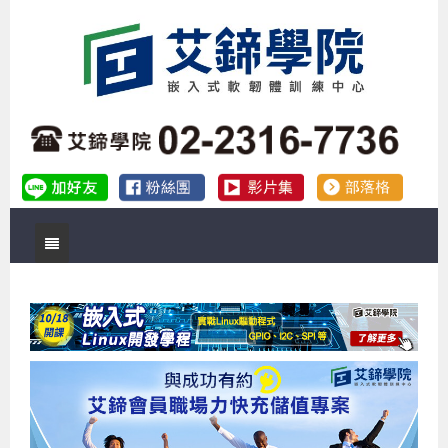
首頁
關於艾鍗
實體課程
最新公告
數位課程
公司簡介
課程說明會
企業預約徵才
補助專班
師資介紹
嵌入式Linux開發系列課程
熱門課程
儲備講師計劃
課程說明會