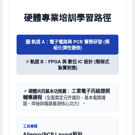
硬體專業培訓學習路徑
🎛️ 軌道 A：電子電路與 PCB 實務研發 (模
組化彈性選修)
⚡ 軌道 B：FPGA 與 數位 IC 設計 (階梯式
紮實前進)
工業電子丙級證照
📌
硬體共同基本功推薦：
輔導課程
（全面奠定元件識別、基本電路識
圖、焊接與儀器量測核心功力）。
工具專精
Allegro/PCB Layout設計