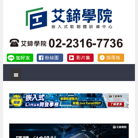
首頁
關於艾鍗
實體課程
最新公告
數位課程
公司簡介
課程說明會
企業預約徵才
補助專班
師資介紹
嵌入式Linux開發系列課程
熱門課程
儲備講師計劃
課程說明會