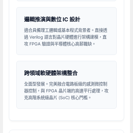
Android系列課程
創意程式設計系列
AI深度學習之問答系統實作
[學程]物聯網全端與深度學習整合
iPAS AIoT應用工程師(物聯網類)
AI深度學習與影像辨識實戰
ARM Boot Loader設計
C語言程式設計
自然語言處理與大型語言模型
APCS檢定 C語言課程
Python程式設計
Python硬體控制-Pi Pico
5G關鍵技術- SDN與Mininet實作
邏輯推演與數位 IC 設計
iOS程式開發系列課程
AI強化學習 - 自動控制應用
嵌入式Linux開發與AI影像辨識
ARM Cortex-M0 應用整合設計
資料結構精修班
Android嵌入式平台開發訓練班
資料分析與視覺化
APCS檢定培訓課程
JavaScript程式設計
Raspberry Pi 使用入門
micro:bit 創意程式設計
適合具備理工邏輯或基本程式背景者。直接透
讓 AI 成為你的數位同事
智能機器人系統整合開發
C++程式設計
Android APP 實戰開發學程
iPhone程式設計基礎班
非監督式學習
【遠距同步】APCS寒/暑假營隊
C++程式設計
Edge AI與Raspberry Pi Pico實作應用
Scratch 創意程式設計
過 Verilog 語言對晶片硬體進行架構建模，直
產品應用系列課程
Python程式實戰養成學程
Android Framework
iPhone程式設計進階班
Android嵌入式平台開發訓練班
Edge AI與Pi Pico實作應用
【遠距同步】青少年AI冬/夏令營
Python進階程式設計：從資料結構到演算法
硬體控制使用Python
攻 FPGA 驗證與半導體核心高薪職缺。
轉職就業班
Python程式設計
Android ADK周邊裝置開發班
TI MSP430微控制器開發
生醫感測器整合設計班
電腦視覺演算法-人臉識別實戰
青少年AI人工智慧實作班
Python程式實戰養成學程
用樹莓派實現物聯網
實體課程總覽
Python程式設計(舊)
NFC無線通訊設計實作班
AIoT人工智慧與物聯網實戰人才就業班
OpenVINO邊緣運算實務
跨領域軟硬體架構整合
APCS寒暑假程式檢定班
物聯網Web整合應用實作班
AI智能醫療電子產品開發人才就業班
iPAS巨量資料分析師考照班
全面型發展。完美融合電路板級的感測微控制
Java 物件導向程式
物聯網韌體工程師人才養成班
器控制，與 FPGA 晶片端的高速平行處理，攻
克高階系統級晶片 (SoC) 核心門檻。
物聯網平台開發人才養成班(政府+企業雙重補助)
物聯網平台開發人才養成班