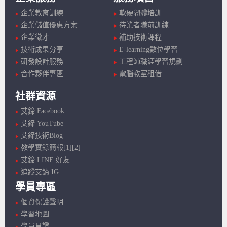
企業教育訓練
軟硬韌體培訓
企業儲值優惠方案
待業者職前訓練
企業徵才
補助技術課程
技術成果分享
E-learning數位學習
研發設計服務
工程師職涯學習規劃
合作夥伴專區
電腦教室租借
社群資源
艾鍗 Facebook
艾鍗 YouTube
艾鍗技術Blog
教學實錄簡報[1]
[2]
艾鍗 LINE 好友
追蹤艾鍗 IG
學員專區
個資保護聲明
學習地圖
學員見證