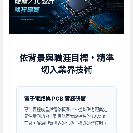
企業服務
開發板介紹
MCU韌體設計系列課程
數位課程總覽
待業青年職訓課程(29歲以下)
政府補助職訓說明會
[學程] 嵌入式Linux開發實務
讓 AI 成為你的數位同事
研討活動
環境設備
硬體/IC設計系列課程
嵌入式Linux開發系列
Kubernetes工程師養成班
企業教育訓練
Linux系統建置實務
ARM MCU單晶片韌體開發
AI雲端原生與MLOps自動化實務
學員專區
最新職缺
AI人工智慧系列課程
MCU韌體開發系列
[假日班]AI邊緣運算實作TensorFlow Lite for MCU
企業儲值優惠方案
最新補助課程
Linux系統程式設計
USB韌體設計
全能電路設計實戰班
n8n 零基礎工作自動化實戰班
嵌入式Linux學程(數位豪華版)
前進校園
艾鍗新聞
iPAS經濟部產業人才能力鑑定
AI人工智慧系列課程
[假日班]物聯網資訊安全實務
艾鍗企業VIP會員
會員優惠
Linux驅動程式設計實戰
STM32嵌入式開發實戰
FPGA 數位IC設計實戰
iPAS AI應用規劃師能力鑑定課程
Vibe Coding：AI 協作全端開發實戰班
Linux系統程式設計
MCU韌體設計
依背景與職涯目標，精準
會員優惠
獲獎與榮耀
Web及雲端系列課程
Web及雲端系列課程
更多...
企業徵才
學員見證
校園巡迴講座
ARM Boot Loader設計
[學程]MCU韌體設計實戰
感測電路設計與應用
AI深度學習與影像辨識實戰
iPAS AI應用規劃師能力鑑定
iPAS AI應用規劃師能力鑑定課程
Linux驅動程式
Python硬體控制-Pi Pico物聯網實作
iPAS AI應用規劃師能力鑑定課程
切入業界技術
交通資訊
物聯網開發系列課程
IoT物聯網開發系列
研發設計服務
資訊專區
研發實習生計畫
Linux Socket網路程式設計
TI MSP430微控制器開發
Allegro/PCB Layout設計
AI雲端原生與MLOps自動化實務
iPAS AIoT 應用工程師(物聯網類)
Kubernetes雲原生實戰班
ARM Boot Loader
Edge AI與Pi Pico實作應用
Vibe Coding：AI協作全端開發
kubernetes雲原生實戰班
5G-SDN通訊系列課程
iPAS產業人才能力鑑定系列
電腦教室租借服務[台北]
學員常見問題
Raspberry Pi之Python程式設計硬體控制
生醫感測器整合設計班
工業電子丙級輔導考照課程
AI機器學習與深度學習實戰班
iPAS巨量資料分析師
AI雲端原生與MLOps自動化實務
[學程]物聯網整合開發實戰
使用C語言控制Raspberry Pi
AI邊緣運算實作TensorFlow Lite for MCU
生成式AI能力認證
AI雲端原生與MLOps自動化實務
物聯網整合開發與應用
廠商求才
ROS機器人開發系列課程
升大學APCS/學習歷程專區
合作夥伴專區
學員權益與報名須知
嵌入式Linux開發與AI影像辨識
SoC FPGA嵌入式設計實戰
青少年AI人工智慧實作班
iPAS機器學習工程師
n8n 零基礎工作自動化實戰班
Web全端開發應用
SDN網路技術與Mininet實戰
Linux 作業系統實務
生成式AI基礎模型到Agentic AI
Web全端開發應用班
Python硬體控制-Pi Pico物聯網實作
iPAS AI應用規劃師
電子電路與 PCB 實務研發
電腦視覺與影像處理課程
程式語言系列
最新成果展
青少年AI人工智慧實作班[高中生]
穿戴式裝置應用開發
AI課程總覽頁
Web全端開發應用班
5G技術-SDN與Mininet實作
ROS機器人自走車系統開發應用
Raspberry Pi 開發入門
Python機器學習與深度學習
iPAS AIoT應用工程師(物聯網類)
iPAS AIoT應用工程師(物聯網類)
高中生升學超前部署課程總覽
專注實體成品與電路板整合。從基礎考照奠定
元件量測功力，到專修百大廠指名的 Layout
ARM系列課程
Raspberry Pi系列
工程師學習地圖
高中生升學超前部署課程總覽
嵌入式即時作業系統FreeRTOS 設計實作
[學程]感測電路Plus+MCU韌體設計實戰
AI邊緣運算實作TensorFlow Lite for MCU
資訊安全實務
嵌入式物聯網開發實戰
ROS機器手臂控制&演算法實戰
影像課程總覽
AI雲端原生與MLOps自動化實務
5G - SDN與Mininet實作
iPAS巨量資料分析師
APCS檢定 Python課程
C語言程式設計
工具，解決現實世界的訊號干擾與硬體控制。
程式語言系列課程
5G-SDN通訊系列課程
學員專屬提問平台
AIoT智能聯網運算實戰
物聯網Web整合應用實作
[學程]物聯網全端與深度學習整合
智能機器人系統整合開發
電腦視覺與影像處理
ARM mbed 物聯網平台應用實作
AI邊緣運算實作-TFL for MCU
iPAS機器學習工程師
APCS檢定 C++課程
資料結構
Linux & C語言硬體控制