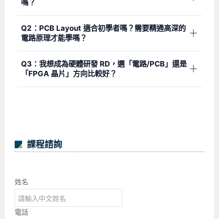
嗎？
可以，關鍵在於您的「邏輯與數理能力」。
Q2：PCB Layout 適合初學者嗎？需要精通高深的
＋
FPGA 的核心是使用 Verilog 這種硬體描述語言來建立邏輯
電路原理才能學嗎？
電路模型。如果您具備理工、數學、物理背景，或是編寫
過任何程式碼，您的思維模式就已經具備了基本骨架。在
非常適合。PCB Layout 是許多學員踏入硬體產業首選的
Q3：我想成為硬體研發 RD，選「電路/PCB」還是
艾鍗，我們會從零建立 Verilog 語法觀念，帶您將抽象的數
＋
穩健起點。
「FPGA 晶片」方向比較好？
學邏輯一步步轉化為實體晶片。
PCB Layout 更傾向於「空間佈局」與「走線規範」，就像
在微型城市中規劃高速道路。初學者在前期不需要精通複
這取決於您目標投入的硬體產業層級與未來出路：
雜的類比電路公式，只要跟著艾鍗名師熟練操作業界標準
若目標為
消費性電子、車用電子、IoT物聯網設備、工
業控制板研發
，建議首選「軌道 A：電子電路與 PCB
工具 Cadence Allegro，並掌握防護、安全間距與疊層規
實務」。
範，就能順利規劃出符合工業規格的標準電路板。
若目標為
半導體晶片設計、晶片前端驗證、AI 邊緣運
算加速、高速通訊晶片
，建議選擇「軌道 B：FPGA 與
課程諮詢
數位 IC 設計」。
工程師進階心法：
先透過軌道 A 掌握板級周邊與感測訊
號，再進修軌道 B 的高速晶片處理。具備軟硬協同設計
姓名
（SoC）跨界能力的人才，在目前半導體與高科技市場上
最為稀缺。
電話