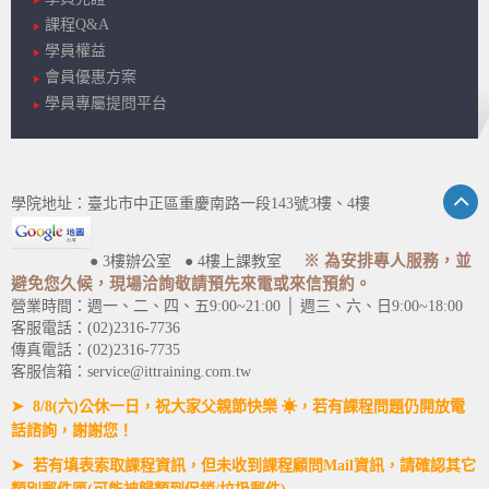
課程Q&A
學員權益
會員優惠方案
學員專屬提問平台
學院地址：臺北市中正區重慶南路一段143號3樓、4樓
※ 為安排專人服務，並
● 3樓辦公室 ● 4樓上課教室
避免您久候，現場洽詢敬請預先來電或來信預約。
營業時間：週一、二、四、五9:00~21:00 │ 週三、六、日9:00~18:00
客服電話：(02)2316-7736
傳真電話：(02)2316-7735
客服信箱：service@ittraining.com.tw
➤ 8/8(六)公休一日，祝大家父親節快樂 ☀，若有課程問題仍開放電
話諮詢，謝謝您！
➤ 若有填表索取課程資訊，但未收到課程顧問Mail資訊，請確認其它