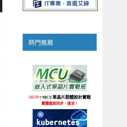
熱門推薦
↑
08/09
MCU單晶片韌體設計實戰
實體遠距同步，速洽！