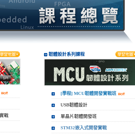
韌體設計系列課程
[學程] MCU韌體開發實戰班
USB韌體設計
識實戰
單晶片韌體開發班
STM32嵌入式開發實戰