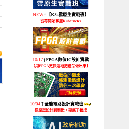
↑
NEW
【K8s雲原生實戰班】
從零開始掌握Kubernetes
↑
10/17
FPGA數位IC設計實戰
【用FPGA更快速地把產品做出來】
↑
10/04
全能電路設計實戰班
從原型設計到製造，硬底子養成