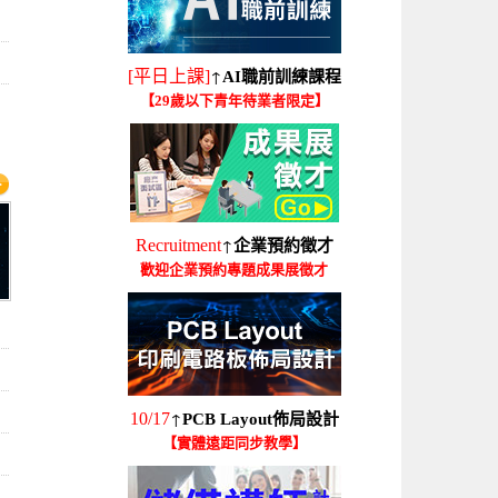
↑
[平日上課]
AI職前訓練課程
【29歲以下青年待業者限定】
↑
Recruitment
企業預約徵才
歡迎企業預約專題成果展徵才
↑
10/17
PCB Layout佈局設計
【實體遠距同步教學】