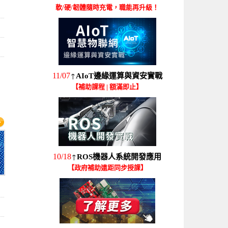
軟/硬/韌體隨時充電，職能再升級！
↑
11/07
AIoT邊緣運算與資安實戰
【補助課程 | 額滿即止】
↑
10/18
ROS機器人系統開發應用
【政府補助遠距同步授課】