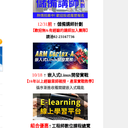
↑
12/31
前
儲備講師計劃
【歡迎無&有經驗的講師加入團隊】
請洽02-23167736
↑
10/18
嵌入式Linux開發實戰
【16年以上經驗業師親授，產業實戰教學】
循序漸進收穫關鍵嵌入式職能
↑
組合優惠
工程師數位課程總覽