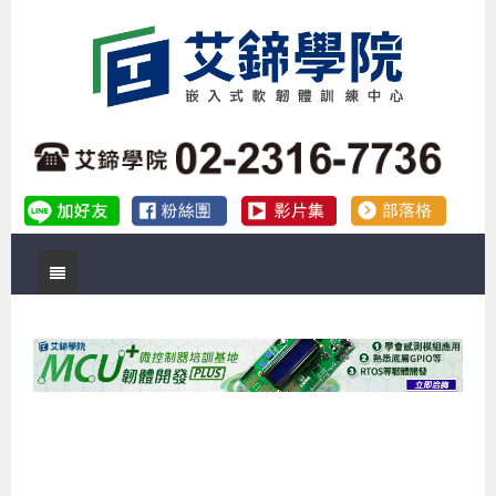
首頁
關於艾鍗
實體課程
最新公告
數位課程
公司簡介
課程說明會
企業預約徵才
補助專班
師資介紹
嵌入式Linux開發系列課程
熱門課程
儲備講師計劃
課程說明會