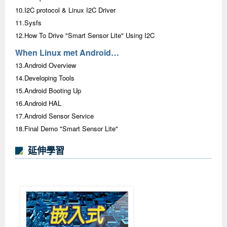
10.I2C protocol & Linux I2C Driver
11.Sysfs
12.How To Drive "Smart Sensor Lite" Using I2C
When Linux met Android…
13.Android Overview
14.Developing Tools
15.Android Booting Up
16.Android HAL
17.Android Sensor Service
18.Final Demo "Smart Sensor Lite"
延伸學習