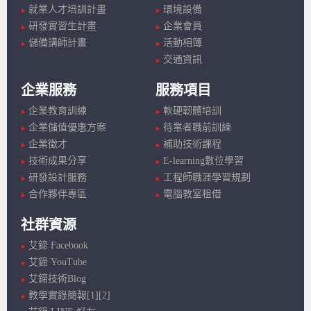
就業人才培訓計畫
環境設備
研發實習生計畫
企業會員
儲備講師計畫
活動相簿
交通資訊
企業服務
服務項目
企業教育訓練
軟硬韌體培訓
企業儲值優惠方案
待業者職前訓練
企業徵才
補助技術課程
技術成果分享
E-learning數位學習
研發設計服務
工程師職涯學習規劃
合作夥伴專區
電腦教室租借
社群資源
艾鍗 Facebook
艾鍗 YouTube
艾鍗技術Blog
教學實錄簡報[1]
[2]