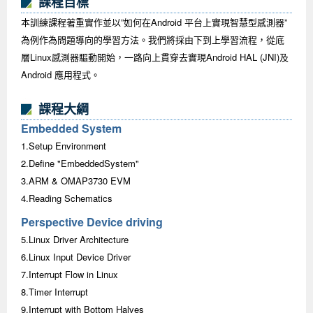
課程目標
Android系列課程
創意程式設計系列
AI深度學習之問答系統實作
[學程]物聯網全端與深度學習整合
iPAS AIoT應用工程師(物聯網類)
AI深度學習與影像辨識實戰
ARM Boot Loader設計
C語言程式設計
自然語言處理與大型語言模型
APCS檢定 C語言課程
Python程式設計
Python硬體控制-Pi Pico
5G關鍵技術- SDN與Mininet實作
本訓練課程著重實作並以”如何在Android 平台上實現智慧型感測器”
為例作為問題導向的學習方法。我們將採由下到上學習流程，從底
iOS程式開發系列課程
AI強化學習 - 自動控制應用
嵌入式Linux開發與AI影像辨識
ARM Cortex-M0 應用整合設計
資料結構精修班
Android嵌入式平台開發訓練班
資料分析與視覺化
APCS檢定培訓課程
JavaScript程式設計
Raspberry Pi 使用入門
micro:bit 創意程式設計
層Linux感測器驅動開始，一路向上貫穿去實現Android HAL (JNI)及
Android 應用程式。
讓 AI 成為你的數位同事
智能機器人系統整合開發
C++程式設計
Android APP 實戰開發學程
iPhone程式設計基礎班
非監督式學習
【遠距同步】APCS寒/暑假營隊
C++程式設計
Edge AI與Raspberry Pi Pico實作應用
Scratch 創意程式設計
產品應用系列課程
Python程式實戰養成學程
Android Framework
iPhone程式設計進階班
Android嵌入式平台開發訓練班
Edge AI與Pi Pico實作應用
【遠距同步】青少年AI冬/夏令營
Python進階程式設計：從資料結構到演算法
硬體控制使用Python
課程大綱
Embedded System
轉職就業班
Python程式設計
Android ADK周邊裝置開發班
TI MSP430微控制器開發
生醫感測器整合設計班
電腦視覺演算法-人臉識別實戰
青少年AI人工智慧實作班
Python程式實戰養成學程
用樹莓派實現物聯網
1.Setup Environment
實體課程總覽
Python程式設計(舊)
NFC無線通訊設計實作班
AIoT人工智慧與物聯網實戰人才就業班
OpenVINO邊緣運算實務
2.Define "EmbeddedSystem"
3.ARM & OMAP3730 EVM
APCS寒暑假程式檢定班
物聯網Web整合應用實作班
AI智能醫療電子產品開發人才就業班
iPAS巨量資料分析師考照班
4.Reading Schematics
Java 物件導向程式
物聯網韌體工程師人才養成班
Perspective Device driving
5.Linux Driver Architecture
物聯網平台開發人才養成班(政府+企業雙重補助)
6.Linux Input Device Driver
物聯網平台開發人才養成班
7.Interrupt Flow in Linux
8.Timer Interrupt
9.Interrupt with Bottom Halves