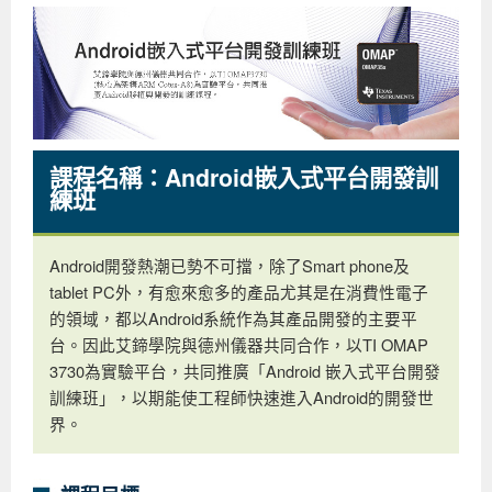
企業服務
開發板介紹
MCU韌體設計系列課程
數位課程總覽
待業青年職訓課程(29歲以下)
政府補助職訓說明會
[學程] 嵌入式Linux開發實務
讓 AI 成為你的數位同事
研討活動
環境設備
硬體/IC設計系列課程
嵌入式Linux開發系列
Kubernetes工程師養成班
企業教育訓練
Linux系統建置實務
ARM MCU單晶片韌體開發
AI雲端原生與MLOps自動化實務
學員專區
最新職缺
AI人工智慧系列課程
MCU韌體開發系列
[假日班]AI邊緣運算實作TensorFlow Lite for MCU
企業儲值優惠方案
最新補助課程
Linux系統程式設計
USB韌體設計
全能電路設計實戰班
n8n 零基礎工作自動化實戰班
嵌入式Linux學程(數位豪華版)
課程名稱：Android嵌入式平台開發訓
前進校園
艾鍗新聞
iPAS經濟部產業人才能力鑑定
AI人工智慧系列課程
[假日班]物聯網資訊安全實務
艾鍗企業VIP會員
會員優惠
Linux驅動程式設計實戰
STM32嵌入式開發實戰
FPGA 數位IC設計實戰
iPAS AI應用規劃師能力鑑定課程
Vibe Coding：AI 協作全端開發實戰班
Linux系統程式設計
MCU韌體設計
練班
會員優惠
獲獎與榮耀
Web及雲端系列課程
Web及雲端系列課程
更多...
企業徵才
學員見證
校園巡迴講座
ARM Boot Loader設計
[學程]MCU韌體設計實戰
感測電路設計與應用
AI深度學習與影像辨識實戰
iPAS AI應用規劃師能力鑑定
iPAS AI應用規劃師能力鑑定課程
Linux驅動程式
Python硬體控制-Pi Pico物聯網實作
iPAS AI應用規劃師能力鑑定課程
交通資訊
物聯網開發系列課程
IoT物聯網開發系列
研發設計服務
資訊專區
研發實習生計畫
Linux Socket網路程式設計
TI MSP430微控制器開發
Allegro/PCB Layout設計
AI雲端原生與MLOps自動化實務
iPAS AIoT 應用工程師(物聯網類)
Kubernetes雲原生實戰班
ARM Boot Loader
Edge AI與Pi Pico實作應用
Vibe Coding：AI協作全端開發
kubernetes雲原生實戰班
Android開發熱潮已勢不可擋，除了Smart phone及
tablet PC外，有愈來愈多的產品尤其是在消費性電子
5G-SDN通訊系列課程
iPAS產業人才能力鑑定系列
電腦教室租借服務[台北]
學員常見問題
Raspberry Pi之Python程式設計硬體控制
生醫感測器整合設計班
工業電子丙級輔導考照課程
AI機器學習與深度學習實戰班
iPAS巨量資料分析師
AI雲端原生與MLOps自動化實務
[學程]物聯網整合開發實戰
使用C語言控制Raspberry Pi
AI邊緣運算實作TensorFlow Lite for MCU
生成式AI能力認證
AI雲端原生與MLOps自動化實務
物聯網整合開發與應用
廠商求才
的領域，都以Android系統作為其產品開發的主要平
台。因此艾鍗學院與德州儀器共同合作，以TI OMAP
ROS機器人開發系列課程
升大學APCS/學習歷程專區
合作夥伴專區
學員權益與報名須知
嵌入式Linux開發與AI影像辨識
SoC FPGA嵌入式設計實戰
青少年AI人工智慧實作班
iPAS機器學習工程師
n8n 零基礎工作自動化實戰班
Web全端開發應用
SDN網路技術與Mininet實戰
Linux 作業系統實務
生成式AI基礎模型到Agentic AI
Web全端開發應用班
Python硬體控制-Pi Pico物聯網實作
iPAS AI應用規劃師
3730為實驗平台，共同推廣「Android 嵌入式平台開發
電腦視覺與影像處理課程
程式語言系列
最新成果展
青少年AI人工智慧實作班[高中生]
穿戴式裝置應用開發
AI課程總覽頁
Web全端開發應用班
5G技術-SDN與Mininet實作
ROS機器人自走車系統開發應用
Raspberry Pi 開發入門
Python機器學習與深度學習
iPAS AIoT應用工程師(物聯網類)
iPAS AIoT應用工程師(物聯網類)
高中生升學超前部署課程總覽
訓練班」，以期能使工程師快速進入Android的開發世
界。
ARM系列課程
Raspberry Pi系列
工程師學習地圖
高中生升學超前部署課程總覽
嵌入式即時作業系統FreeRTOS 設計實作
[學程]感測電路Plus+MCU韌體設計實戰
AI邊緣運算實作TensorFlow Lite for MCU
資訊安全實務
嵌入式物聯網開發實戰
ROS機器手臂控制&演算法實戰
影像課程總覽
AI雲端原生與MLOps自動化實務
5G - SDN與Mininet實作
iPAS巨量資料分析師
APCS檢定 Python課程
C語言程式設計
程式語言系列課程
5G-SDN通訊系列課程
學員專屬提問平台
AIoT智能聯網運算實戰
物聯網Web整合應用實作
[學程]物聯網全端與深度學習整合
智能機器人系統整合開發
電腦視覺與影像處理
ARM mbed 物聯網平台應用實作
AI邊緣運算實作-TFL for MCU
iPAS機器學習工程師
APCS檢定 C++課程
資料結構
Linux & C語言硬體控制