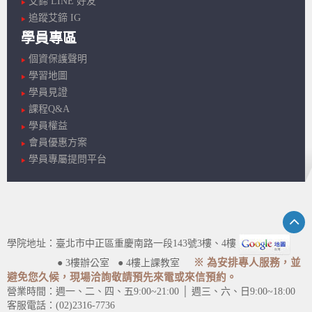
艾鍗 LINE 好友
追蹤艾鍗 IG
學員專區
個資保護聲明
學習地圖
學員見證
課程Q&A
學員權益
會員優惠方案
學員專屬提問平台
學院地址：臺北市中正區重慶南路一段143號3樓、4樓
※ 為安排專人服務，並
● 3樓辦公室 ● 4樓上課教室
避免您久候，現場洽詢敬請預先來電或來信預約。
營業時間：週一、二、四、五9:00~21:00 │ 週三、六、日9:00~18:00
客服電話：(02)2316-7736