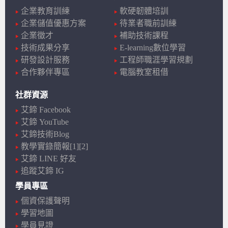
企業教育訓練
軟硬韌體培訓
企業儲值優惠方案
待業者職前訓練
企業徵才
補助技術課程
技術成果分享
E-learning數位學習
研發設計服務
工程師職涯學習規劃
合作夥伴專區
電腦教室租借
社群資源
艾鍗 Facebook
艾鍗 YouTube
艾鍗技術Blog
教學實錄簡報[1]
[2]
艾鍗 LINE 好友
追蹤艾鍗 IG
學員專區
個資保護聲明
學習地圖
學員見證