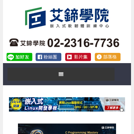
首頁
關於艾鍗
實體課程
最新公告
數位課程
公司簡介
課程說明會
企業預約徵才