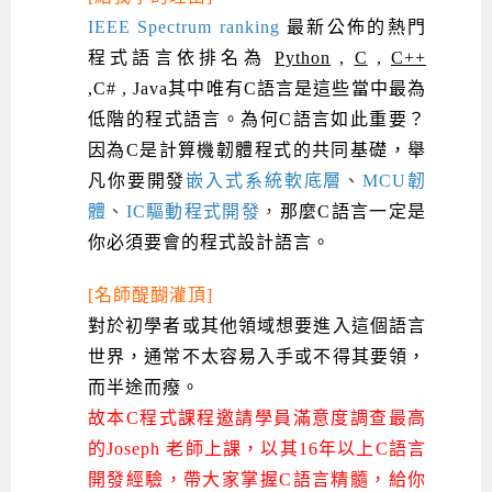
程式語言系列課程
5G-SDN通訊系列課程
學員專屬提問平台
AIoT智能聯網運算實戰
物聯網Web整合應用實作
[學程]物聯網全端與深度學習整合
智能機器人系統整合開發
電腦視覺與影像處理
ARM mbed 物聯網平台應用實作
AI邊緣運算實作-TFL for MCU
iPAS機器學習工程師
APCS檢定 C++課程
資料結構
Linux & C語言硬體控制
語
IEEE Spectrum ranking
最新公佈的熱門
Android系列課程
創意程式設計系列
AI深度學習之問答系統實作
[學程]物聯網全端與深度學習整合
iPAS AIoT應用工程師(物聯網類)
AI深度學習與影像辨識實戰
ARM Boot Loader設計
C語言程式設計
自然語言處理與大型語言模型
APCS檢定 C語言課程
Python程式設計
Python硬體控制-Pi Pico
5G關鍵技術- SDN與Mininet實作
言
程式語言依排名為
Python
,
C
,
C++
,
C#
,
Java
其中唯有C語言是這些當中最為
iOS程式開發系列課程
AI強化學習 - 自動控制應用
嵌入式Linux開發與AI影像辨識
ARM Cortex-M0 應用整合設計
資料結構精修班
Android嵌入式平台開發訓練班
資料分析與視覺化
APCS檢定培訓課程
JavaScript程式設計
Raspberry Pi 使用入門
micro:bit 創意程式設計
程
低階的程式語言。為何C語言如此重要？
讓 AI 成為你的數位同事
智能機器人系統整合開發
C++程式設計
Android APP 實戰開發學程
iPhone程式設計基礎班
非監督式學習
【遠距同步】APCS寒/暑假營隊
C++程式設計
Edge AI與Raspberry Pi Pico實作應用
Scratch 創意程式設計
式
因為C是計算機韌體程式的共同基礎，舉
凡
你要開發
嵌入式系統軟底層
、
MCU韌
產品應用系列課程
Python程式實戰養成學程
Android Framework
iPhone程式設計進階班
Android嵌入式平台開發訓練班
Edge AI與Pi Pico實作應用
【遠距同步】青少年AI冬/夏令營
Python進階程式設計：從資料結構到演算法
硬體控制使用Python
設
體
、
IC驅動程式開發
，
那麼C語言一定是
轉職就業班
Python程式設計
Android ADK周邊裝置開發班
TI MSP430微控制器開發
生醫感測器整合設計班
電腦視覺演算法-人臉識別實戰
青少年AI人工智慧實作班
Python程式實戰養成學程
用樹莓派實現物聯網
計
你必須要會的程式設計語言。
實體課程總覽
Python程式設計(舊)
NFC無線通訊設計實作班
AIoT人工智慧與物聯網實戰人才就業班
OpenVINO邊緣運算實務
數
[名師醍醐灌頂]
APCS寒暑假程式檢定班
物聯網Web整合應用實作班
AI智能醫療電子產品開發人才就業班
iPAS巨量資料分析師考照班
位
對於初學者或其他領域想要進入這個語言
世界，通常不太容易入手或不得其要領，
Java 物件導向程式
物聯網韌體工程師人才養成班
課
而半途而癈。
物聯網平台開發人才養成班(政府+企業雙重補助)
程
故本C程式課程邀請學員滿意度調查最高
物聯網平台開發人才養成班
的Joseph 老師上課，以其16年以上C語言
開發經驗，帶大家掌握C語言精髓，給你