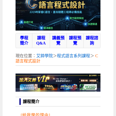
補助專班
師資介紹
嵌入式Linux開發系列課程
熱門課程
儲備講師計劃
課程說明會
企業服務
開發板介紹
MCU韌體設計系列課程
數位課程總覽
待業青年職訓課程(29歲以下)
政府補助職訓說明會
[學程] 嵌入式Linux開發實務
讓 AI 成為你的數位同事
研討活動
環境設備
硬體/IC設計系列課程
嵌入式Linux開發系列
Kubernetes工程師養成班
企業教育訓練
Linux系統建置實務
ARM MCU單晶片韌體開發
AI雲端原生與MLOps自動化實務
學員專區
最新職缺
AI人工智慧系列課程
MCU韌體開發系列
[假日班]AI邊緣運算實作TensorFlow Lite for MCU
企業儲值優惠方案
最新補助課程
Linux系統程式設計
USB韌體設計
全能電路設計實戰班
n8n 零基礎工作自動化實戰班
嵌入式Linux學程(數位豪華版)
學程
課程
講義預
課程預
課程諮
簡介
Q&A
覽
覽
詢
前進校園
艾鍗新聞
iPAS經濟部產業人才能力鑑定
AI人工智慧系列課程
[假日班]物聯網資訊安全實務
艾鍗企業VIP會員
會員優惠
Linux驅動程式設計實戰
STM32嵌入式開發實戰
FPGA 數位IC設計實戰
iPAS AI應用規劃師能力鑑定課程
Vibe Coding：AI 協作全端開發實戰班
Linux系統程式設計
MCU韌體設計
會員優惠
獲獎與榮耀
Web及雲端系列課程
Web及雲端系列課程
更多...
企業徵才
學員見證
校園巡迴講座
ARM Boot Loader設計
[學程]MCU韌體設計實戰
感測電路設計與應用
AI深度學習與影像辨識實戰
iPAS AI應用規劃師能力鑑定
iPAS AI應用規劃師能力鑑定課程
Linux驅動程式
Python硬體控制-Pi Pico物聯網實作
iPAS AI應用規劃師能力鑑定課程
現在位置：
艾鍗學院
＞
程式語言系列課程
＞
C
艾
語言程式設計
交通資訊
物聯網開發系列課程
IoT物聯網開發系列
研發設計服務
資訊專區
研發實習生計畫
Linux Socket網路程式設計
TI MSP430微控制器開發
Allegro/PCB Layout設計
AI雲端原生與MLOps自動化實務
iPAS AIoT 應用工程師(物聯網類)
Kubernetes雲原生實戰班
ARM Boot Loader
Edge AI與Pi Pico實作應用
Vibe Coding：AI協作全端開發
kubernetes雲原生實戰班
鍗
5G-SDN通訊系列課程
iPAS產業人才能力鑑定系列
電腦教室租借服務[台北]
學員常見問題
Raspberry Pi之Python程式設計硬體控制
生醫感測器整合設計班
工業電子丙級輔導考照課程
AI機器學習與深度學習實戰班
iPAS巨量資料分析師
AI雲端原生與MLOps自動化實務
[學程]物聯網整合開發實戰
使用C語言控制Raspberry Pi
AI邊緣運算實作TensorFlow Lite for MCU
生成式AI能力認證
AI雲端原生與MLOps自動化實務
物聯網整合開發與應用
廠商求才
學
ROS機器人開發系列課程
升大學APCS/學習歷程專區
合作夥伴專區
學員權益與報名須知
嵌入式Linux開發與AI影像辨識
SoC FPGA嵌入式設計實戰
青少年AI人工智慧實作班
iPAS機器學習工程師
n8n 零基礎工作自動化實戰班
Web全端開發應用
SDN網路技術與Mininet實戰
Linux 作業系統實務
生成式AI基礎模型到Agentic AI
Web全端開發應用班
Python硬體控制-Pi Pico物聯網實作
iPAS AI應用規劃師
院
電腦視覺與影像處理課程
程式語言系列
最新成果展
青少年AI人工智慧實作班[高中生]
穿戴式裝置應用開發
AI課程總覽頁
Web全端開發應用班
5G技術-SDN與Mininet實作
ROS機器人自走車系統開發應用
Raspberry Pi 開發入門
Python機器學習與深度學習
iPAS AIoT應用工程師(物聯網類)
iPAS AIoT應用工程師(物聯網類)
高中生升學超前部署課程總覽
-
課程簡介
ARM系列課程
Raspberry Pi系列
工程師學習地圖
高中生升學超前部署課程總覽
嵌入式即時作業系統FreeRTOS 設計實作
[學程]感測電路Plus+MCU韌體設計實戰
AI邊緣運算實作TensorFlow Lite for MCU
資訊安全實務
嵌入式物聯網開發實戰
ROS機器手臂控制&演算法實戰
影像課程總覽
AI雲端原生與MLOps自動化實務
5G - SDN與Mininet實作
iPAS巨量資料分析師
APCS檢定 Python課程
C語言程式設計
C
[給我學的理由]