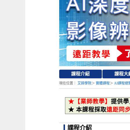
課程介紹
課程大
現在位置：
艾鍗學院
＞
實體課程
＞
AI課程總
★【業師教學】
提供學
★ 本課程採取
遠距同
課程介紹