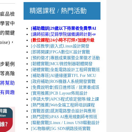
精選課程 / 熱門活動
疵品檢
學習中
[補助職訓]29歲以下待業者免費學AI
要的關鍵
[講師招募]艾鍗學院儲備講師計劃📣
[數位課程]24小時不打烊⚡加速升級
se)，
[小班教學]嵌入式Linux設計開發
[即將開課]FPGA數位IC設計實戰
[預約徵才]專題成果展暨企業徵才活動
步範例
[韌體實戰]MCU微控制器韌體開發
[硬體實戰]全能電路設計工程師實戰班
等
高階
[補助專班]AI邊緣運算TFL For MCU
[政府補助]ROS機器人系統開發實戰
，將幫助
[免費說明會]假日進修班 / 就業養成班
己有興趣
[實用推薦]PCB Layout佈局設計
[申請大學]APCS程式檢定營隊/線上課
[熱門推薦]Web全端工程師培訓課程
[實戰首選]感測電路整合設計與應用
[熱門證照]iPAS AI應用規劃師考照班
[驅動實戰]Linux / Linux USB驅動設計
[5G物聯網]5G SDN網路技術實戰