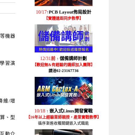
10/17
PCB Layout佈局設計
↑
【實體遠距同步教學】
ork等機器
12/31
前
儲備講師計劃
↑
度學習演
【歡迎無&有經驗的講師加入團隊】
請洽02-23167736
降維/增
10/18
嵌入式Linux開發實戰
↑
運算、型
【16年以上經驗業師親授，產業實戰教學】
循序漸進收穫關鍵嵌入式職能
形互動介