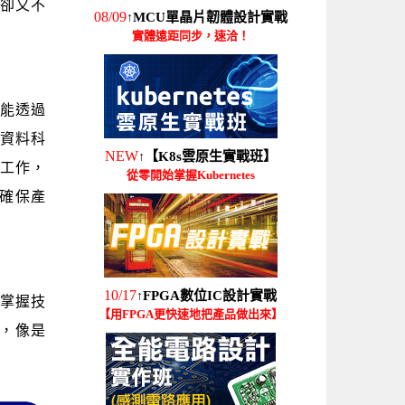
卻又不
08/09
MCU單晶片韌體設計實戰
↑
實體遠距同步，速洽！
能透過
資料科
NEW
【K8s雲原生實戰班】
↑
關工作，
從零開始掌握Kubernetes
確保產
10/17
FPGA數位IC設計實戰
↑
掌握技
【用FPGA更快速地把產品做出來】
，像是