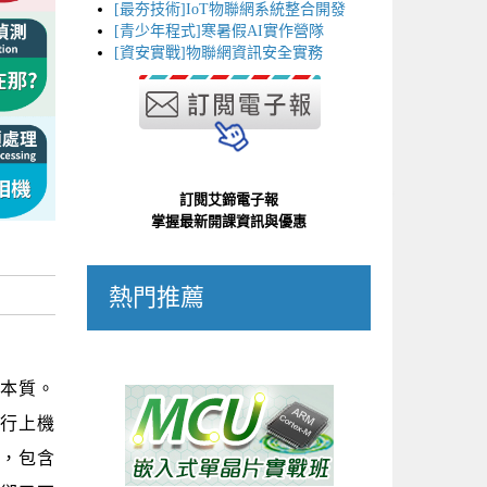
[最夯技術]IoT物聯網系統整合開發
[青少年程式]寒暑假AI實作營隊
[資安實戰]物聯網資訊安全實務
訂閱艾鍗電子報
掌握最新開課資訊與優惠
熱門推薦
術本質。
進行上機
法，包含