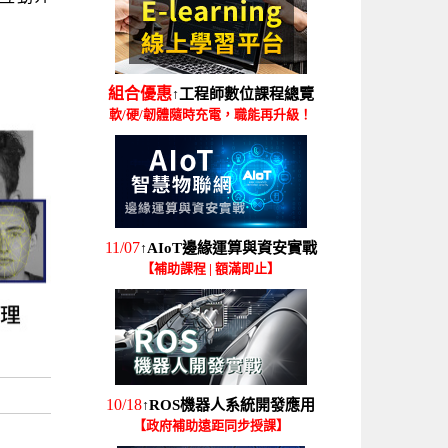
組合優惠
工程師數位課程總覽
↑
軟/硬/韌體隨時充電，職能再升級！
11/07
AIoT邊緣運算與資安實戰
↑
【補助課程 | 額滿即止】
10/18
ROS機器人系統開發應用
↑
【政府補助遠距同步授課】