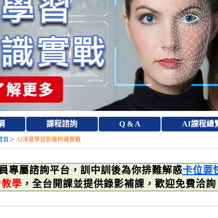
綱
課程諮詢
Q & A
AI課程總
覽頁
＞
AI深度學習影像辨識實戰
員專屬諮詢平台，訓中訓後為你排難解惑
卡位要
步教學
，全台開課並提供錄影補課，歡迎免費洽詢