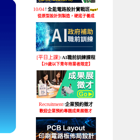
↑
10/04
全能電路設計實戰班
從原型設計到製造，硬底子養成
[平日上課]
AI職前訓練課程
↑
【29歲以下青年待業者限定】
Recruitment
企業預約徵才
↑
歡迎企業預約專題成果展徵才