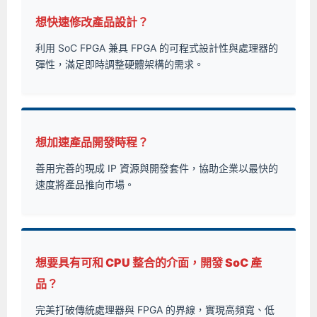
Android系列課程
創意程式設計系列
AI深度學習之問答系統實作
[學程]物聯網全端與深度學習整合
iPAS AIoT應用工程師(物聯網類)
AI深度學習與影像辨識實戰
ARM Boot Loader設計
C語言程式設計
自然語言處理與大型語言模型
APCS檢定 C語言課程
Python程式設計
Python硬體控制-Pi Pico
5G關鍵技術- SDN與Mininet實作
想快速修改產品設計？
利用 SoC FPGA 兼具 FPGA 的可程式設計性與處理器的
iOS程式開發系列課程
AI強化學習 - 自動控制應用
嵌入式Linux開發與AI影像辨識
ARM Cortex-M0 應用整合設計
資料結構精修班
Android嵌入式平台開發訓練班
資料分析與視覺化
APCS檢定培訓課程
JavaScript程式設計
Raspberry Pi 使用入門
micro:bit 創意程式設計
彈性，滿足即時調整硬體架構的需求。
讓 AI 成為你的數位同事
智能機器人系統整合開發
C++程式設計
Android APP 實戰開發學程
iPhone程式設計基礎班
非監督式學習
【遠距同步】APCS寒/暑假營隊
C++程式設計
Edge AI與Raspberry Pi Pico實作應用
Scratch 創意程式設計
產品應用系列課程
Python程式實戰養成學程
Android Framework
iPhone程式設計進階班
Android嵌入式平台開發訓練班
Edge AI與Pi Pico實作應用
【遠距同步】青少年AI冬/夏令營
Python進階程式設計：從資料結構到演算法
硬體控制使用Python
轉職就業班
Python程式設計
Android ADK周邊裝置開發班
TI MSP430微控制器開發
生醫感測器整合設計班
電腦視覺演算法-人臉識別實戰
青少年AI人工智慧實作班
Python程式實戰養成學程
用樹莓派實現物聯網
想加速產品開發時程？
實體課程總覽
Python程式設計(舊)
NFC無線通訊設計實作班
AIoT人工智慧與物聯網實戰人才就業班
OpenVINO邊緣運算實務
善用完善的現成 IP 資源與開發套件，協助企業以最快的
速度將產品推向市場。
APCS寒暑假程式檢定班
物聯網Web整合應用實作班
AI智能醫療電子產品開發人才就業班
iPAS巨量資料分析師考照班
Java 物件導向程式
物聯網韌體工程師人才養成班
物聯網平台開發人才養成班(政府+企業雙重補助)
想要具有可和 CPU 整合的介面，開發 SoC 產
物聯網平台開發人才養成班
品？
完美打破傳統處理器與 FPGA 的界線，實現高頻寬、低