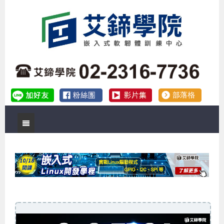
首頁
關於艾鍗
實體課程
最新公告
數位課程
公司簡介
課程說明會
企業預約徵才
補助專班
師資介紹
嵌入式Linux開發系列課程
熱門課程
儲備講師計劃
課程說明會