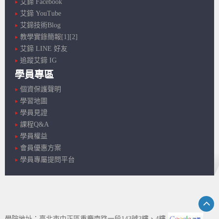
艾鍗 Facebook
艾鍗 YouTube
艾鍗技術Blog
教學實錄簡報[1]
[2]
艾鍗 LINE 好友
追蹤艾鍗 IG
學員專區
個資保護聲明
學習地圖
學員見證
課程Q&A
學員權益
會員優惠方案
學員專屬提問平台
學院地址：臺北市中正區重慶南路一段143號3樓、4樓