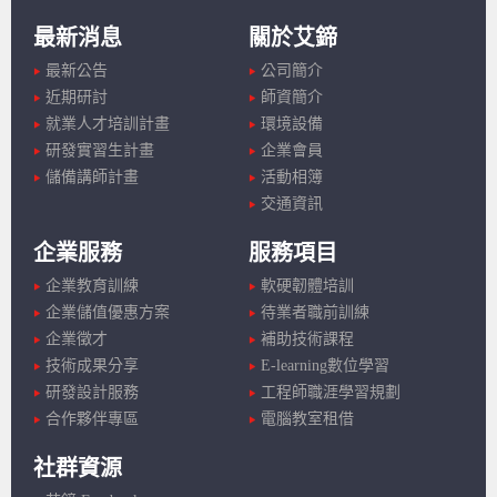
最新消息
關於艾鍗
最新公告
公司簡介
近期研討
師資簡介
就業人才培訓計畫
環境設備
研發實習生計畫
企業會員
儲備講師計畫
活動相簿
交通資訊
企業服務
服務項目
企業教育訓練
軟硬韌體培訓
企業儲值優惠方案
待業者職前訓練
企業徵才
補助技術課程
技術成果分享
E-learning數位學習
研發設計服務
工程師職涯學習規劃
合作夥伴專區
電腦教室租借
社群資源