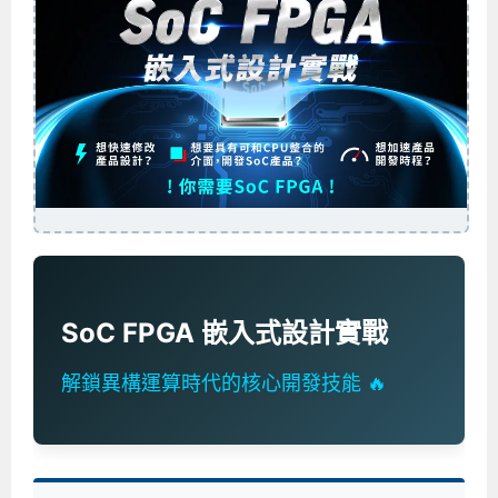
企業服務
開發板介紹
MCU韌體設計系列課程
數位課程總覽
待業青年職訓課程(29歲以下)
政府補助職訓說明會
[學程] 嵌入式Linux開發實務
讓 AI 成為你的數位同事
研討活動
環境設備
硬體/IC設計系列課程
嵌入式Linux開發系列
Kubernetes工程師養成班
企業教育訓練
Linux系統建置實務
ARM MCU單晶片韌體開發
AI雲端原生與MLOps自動化實務
學員專區
最新職缺
AI人工智慧系列課程
MCU韌體開發系列
[假日班]AI邊緣運算實作TensorFlow Lite for MCU
企業儲值優惠方案
最新補助課程
Linux系統程式設計
USB韌體設計
全能電路設計實戰班
n8n 零基礎工作自動化實戰班
嵌入式Linux學程(數位豪華版)
前進校園
艾鍗新聞
iPAS經濟部產業人才能力鑑定
AI人工智慧系列課程
[假日班]物聯網資訊安全實務
艾鍗企業VIP會員
會員優惠
Linux驅動程式設計實戰
STM32嵌入式開發實戰
FPGA 數位IC設計實戰
iPAS AI應用規劃師能力鑑定課程
Vibe Coding：AI 協作全端開發實戰班
Linux系統程式設計
MCU韌體設計
會員優惠
獲獎與榮耀
Web及雲端系列課程
Web及雲端系列課程
更多...
企業徵才
學員見證
校園巡迴講座
ARM Boot Loader設計
[學程]MCU韌體設計實戰
感測電路設計與應用
AI深度學習與影像辨識實戰
iPAS AI應用規劃師能力鑑定
iPAS AI應用規劃師能力鑑定課程
Linux驅動程式
Python硬體控制-Pi Pico物聯網實作
iPAS AI應用規劃師能力鑑定課程
交通資訊
物聯網開發系列課程
IoT物聯網開發系列
研發設計服務
資訊專區
研發實習生計畫
Linux Socket網路程式設計
TI MSP430微控制器開發
Allegro/PCB Layout設計
AI雲端原生與MLOps自動化實務
iPAS AIoT 應用工程師(物聯網類)
Kubernetes雲原生實戰班
ARM Boot Loader
Edge AI與Pi Pico實作應用
Vibe Coding：AI協作全端開發
kubernetes雲原生實戰班
5G-SDN通訊系列課程
iPAS產業人才能力鑑定系列
電腦教室租借服務[台北]
學員常見問題
Raspberry Pi之Python程式設計硬體控制
生醫感測器整合設計班
工業電子丙級輔導考照課程
AI機器學習與深度學習實戰班
iPAS巨量資料分析師
AI雲端原生與MLOps自動化實務
[學程]物聯網整合開發實戰
使用C語言控制Raspberry Pi
AI邊緣運算實作TensorFlow Lite for MCU
生成式AI能力認證
AI雲端原生與MLOps自動化實務
物聯網整合開發與應用
廠商求才
SoC FPGA 嵌入式設計實戰
ROS機器人開發系列課程
升大學APCS/學習歷程專區
合作夥伴專區
學員權益與報名須知
嵌入式Linux開發與AI影像辨識
SoC FPGA嵌入式設計實戰
青少年AI人工智慧實作班
iPAS機器學習工程師
n8n 零基礎工作自動化實戰班
Web全端開發應用
SDN網路技術與Mininet實戰
Linux 作業系統實務
生成式AI基礎模型到Agentic AI
Web全端開發應用班
Python硬體控制-Pi Pico物聯網實作
iPAS AI應用規劃師
解鎖異構運算時代的核心開發技能 🔥
電腦視覺與影像處理課程
程式語言系列
最新成果展
青少年AI人工智慧實作班[高中生]
穿戴式裝置應用開發
AI課程總覽頁
Web全端開發應用班
5G技術-SDN與Mininet實作
ROS機器人自走車系統開發應用
Raspberry Pi 開發入門
Python機器學習與深度學習
iPAS AIoT應用工程師(物聯網類)
iPAS AIoT應用工程師(物聯網類)
高中生升學超前部署課程總覽
ARM系列課程
Raspberry Pi系列
工程師學習地圖
高中生升學超前部署課程總覽
嵌入式即時作業系統FreeRTOS 設計實作
[學程]感測電路Plus+MCU韌體設計實戰
AI邊緣運算實作TensorFlow Lite for MCU
資訊安全實務
嵌入式物聯網開發實戰
ROS機器手臂控制&演算法實戰
影像課程總覽
AI雲端原生與MLOps自動化實務
5G - SDN與Mininet實作
iPAS巨量資料分析師
APCS檢定 Python課程
C語言程式設計
程式語言系列課程
5G-SDN通訊系列課程
學員專屬提問平台
AIoT智能聯網運算實戰
物聯網Web整合應用實作
[學程]物聯網全端與深度學習整合
智能機器人系統整合開發
電腦視覺與影像處理
ARM mbed 物聯網平台應用實作
AI邊緣運算實作-TFL for MCU
iPAS機器學習工程師
APCS檢定 C++課程
資料結構
Linux & C語言硬體控制