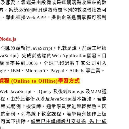
料及服務。雲端是由設備或是連網端點收集來的數
儲存的地方，系統必須同時具備將時間序列的數據轉換為可
，藉此連接Web APP，提供企業進而掌握可獲利
e.js
在伺服器端執行JavaScript。也就是說，前端工程師
ript）完成前後端的Web Application開發。目
每年增長率達到100%，全球已超過數千家公司引入
e、IBM、Microsoft、Paypal、Alibaba等企業。
(Online to Offline)學習方式
vaScript、JQuery 及後端Node.js 及M2M通
由於此部份以涉及JavaScript基本語法，若能
的程式範例
上機演練，通常學員就能架輕就熟。因
板的部份，列為線下教室課程，若學員有操作上板
教可當下排除。
課程已由講師設計安排過, 先上"線
別。