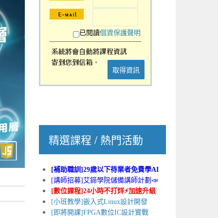
已閱讀
個資保護聲明
取得資訊
精選課程 / 熱門活動
[補助職訓]29歲以下待業者免費學AI
[講師招募]艾鍗學院儲備講師計劃📣
[數位課程]24小時不打烊⚡加速升級
[小班教學]嵌入式Linux設計開發
[即將開課]FPGA數位IC設計實戰