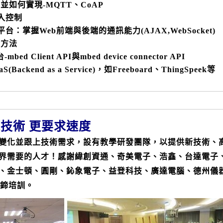
並如何實現-MQTT、CoAP
入控制
oT平台：掌握Web前端與後端的通訊能力(AJAX,WebSocket)
發方法
bed Client API與mbed device connector API
kend as a Service)，如Freeboard、ThingSpeek等
技術 更要求速度
變化並跟上技術需求，設有教學研發團隊，以提供新技術、
界需要的人才！感謝緯創資通、奇美電子、浩鑫、台達電子
、金士頓、圓剛、鈊象電子、益登科技、廣達電腦、德州儀
艾鍗培訓。