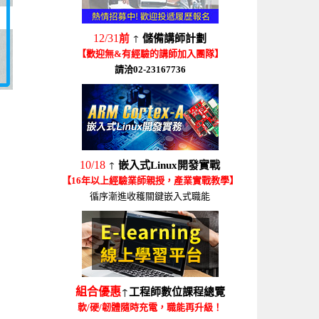
↑
12/31
前
儲備講師計劃
【歡迎無&有經驗的講師加入團隊】
請洽02-23167736
↑
10/18
嵌入式Linux開發實戰
【16年以上經驗業師親授，產業實戰教學】
循序漸進收穫關鍵嵌入式職能
↑
組合優惠
工程師數位課程總覽
軟/硬/韌體隨時充電，職能再升級！