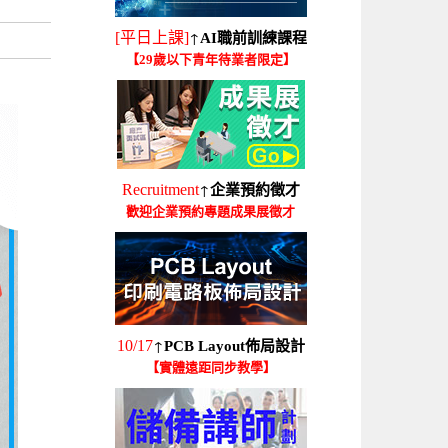
↑
[平日上課]
AI職前訓練課程
【29歲以下青年待業者限定】
↑
Recruitment
企業預約徵才
歡迎企業預約專題成果展徵才
↑
10/17
PCB Layout佈局設計
【實體遠距同步教學】