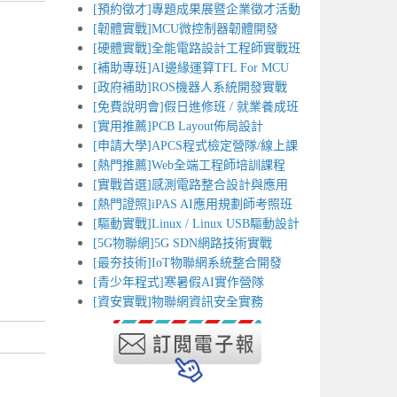
[預約徵才]專題成果展暨企業徵才活動
[韌體實戰]MCU微控制器韌體開發
[硬體實戰]全能電路設計工程師實戰班
[補助專班]AI邊緣運算TFL For MCU
[政府補助]ROS機器人系統開發實戰
[免費說明會]假日進修班 / 就業養成班
[實用推薦]PCB Layout佈局設計
[申請大學]APCS程式檢定營隊/線上課
[熱門推薦]Web全端工程師培訓課程
[實戰首選]感測電路整合設計與應用
[熱門證照]iPAS AI應用規劃師考照班
[驅動實戰]Linux / Linux USB驅動設計
[5G物聯網]5G SDN網路技術實戰
[最夯技術]IoT物聯網系統整合開發
[青少年程式]寒暑假AI實作營隊
[資安實戰]物聯網資訊安全實務