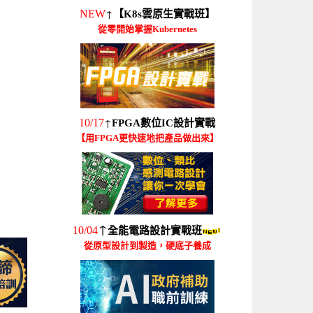
↑
NEW
【K8s雲原生實戰班】
從零開始掌握Kubernetes
↑
10/17
FPGA數位IC設計實戰
【用FPGA更快速地把產品做出來】
↑
10/04
全能電路設計實戰班
從原型設計到製造，硬底子養成