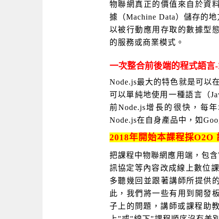
物聯網真正的價值來自於資
據（Machine Data）
以被行動應用存取的數據型態
的服務或商業模式。
一次整合前後端的程式語言-Nod
Node.js最大的特色就是可以
可以單純地使用一種語言（JavaSc
前Node.js增長的很快，
Node.js在自身產品中，如Googl
2018年開始本課程採O2O 課程 
把課程中物聯網應用端，包含Web Ja
訊協定等內容改成線上數位課程，
多聽幾回並跟著
講師所提供
此，我們將一些有用到開發
子上的問題，講師或課程助
上"或"線下"課程順序沒有差