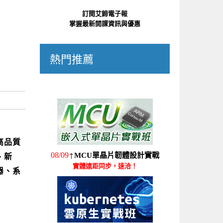
訂閱艾鍗電子報
掌握最新開課資訊與優惠
熱門推薦
高品質
↑
08/09
MCU單晶片韌體設計實戰
、新
實體遠距同步，速洽！
器、系