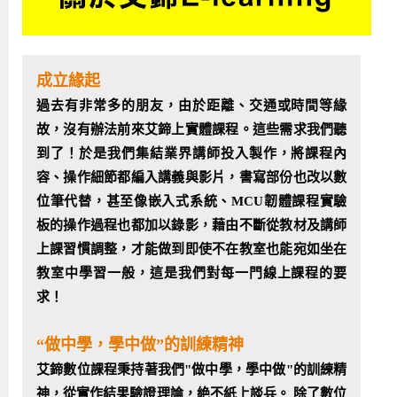
Android系列課程
創意程式設計系列
AI深度學習之問答系統實作
[學程]物聯網全端與深度學習整合
iPAS AIoT應用工程師(物聯網類)
AI深度學習與影像辨識實戰
ARM Boot Loader設計
C語言程式設計
自然語言處理與大型語言模型
APCS檢定 C語言課程
Python程式設計
Python硬體控制-Pi Pico
5G關鍵技術- SDN與Mininet實作
iOS程式開發系列課程
AI強化學習 - 自動控制應用
嵌入式Linux開發與AI影像辨識
ARM Cortex-M0 應用整合設計
資料結構精修班
Android嵌入式平台開發訓練班
資料分析與視覺化
APCS檢定培訓課程
JavaScript程式設計
Raspberry Pi 使用入門
micro:bit 創意程式設計
成立緣起
讓 AI 成為你的數位同事
智能機器人系統整合開發
C++程式設計
Android APP 實戰開發學程
iPhone程式設計基礎班
非監督式學習
【遠距同步】APCS寒/暑假營隊
C++程式設計
Edge AI與Raspberry Pi Pico實作應用
Scratch 創意程式設計
過去有非常多的朋友，由於距離、交通或時間等緣
故，沒有辦法前來艾鍗上實體課程。這些需求我們聽
產品應用系列課程
Python程式實戰養成學程
Android Framework
iPhone程式設計進階班
Android嵌入式平台開發訓練班
Edge AI與Pi Pico實作應用
【遠距同步】青少年AI冬/夏令營
Python進階程式設計：從資料結構到演算法
硬體控制使用Python
到了！於是我們集結業界講師投入製作，將課程內
轉職就業班
Python程式設計
Android ADK周邊裝置開發班
TI MSP430微控制器開發
生醫感測器整合設計班
電腦視覺演算法-人臉識別實戰
青少年AI人工智慧實作班
Python程式實戰養成學程
用樹莓派實現物聯網
容、操作細節都編入講義與影片，書寫部份也改以數
位筆代替，甚至像嵌入式系統、MCU韌體課程實驗
實體課程總覽
Python程式設計(舊)
NFC無線通訊設計實作班
AIoT人工智慧與物聯網實戰人才就業班
OpenVINO邊緣運算實務
板的操作過程也都加以錄影，藉由不斷從教材及講師
APCS寒暑假程式檢定班
物聯網Web整合應用實作班
AI智能醫療電子產品開發人才就業班
iPAS巨量資料分析師考照班
上課習慣調整，才能做到即使不在教室也能宛如坐在
教室中學習一般，這是我們對每一門線上課程的要
Java 物件導向程式
物聯網韌體工程師人才養成班
求！
物聯網平台開發人才養成班(政府+企業雙重補助)
“做中學，學中做”的訓練精神
物聯網平台開發人才養成班
艾鍗數位課程秉持著我們"做中學，學中做"的訓練精
神，從實作結果驗證理論，絶不紙上談兵。 除了數位