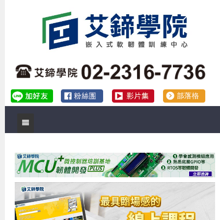
首頁
關於艾鍗
實體課程
最新公告
數位課程
公司簡介
課程說明會
企業預約徵才