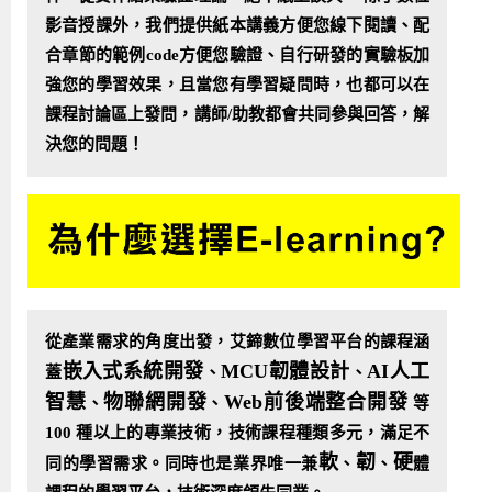
影音授課外，我們提供紙本講義方便您線下閱讀、配
合章節的範例code方便您驗證、自行研發的實驗板加
強您的學習效果，且當您有學習疑問時，也都可以在
課程討論區上發問，講師/助教都會共同參與回答，解
決您的問題！
從產業需求的角度出發，艾鍗數位學習平台的課程涵
嵌入式系統開發
MCU韌體設計
AI人工
蓋
、
、
智慧
物聯網開發
Web前後端整合開發
、
、
等
100 種以上的專業技術，技術課程種類多元，滿足不
軟
韌
硬
同的學習需求。同時也是業界唯一兼
、
、
體