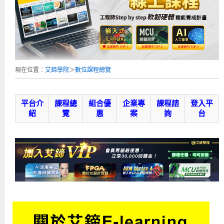
補助專班
師資介紹
嵌入式Linux開發系列課程
熱門課程
儲備講師計劃
課程說明會
企業服務
開發板介紹
MCU韌體設計系列課程
數位課程總覽
待業青年職訓課程(29歲以下)
政府補助職訓說明會
[學程] 嵌入式Linux開發實務
讓 AI 成為你的數位同事
研討活動
環境設備
硬體/IC設計系列課程
嵌入式Linux開發系列
Kubernetes工程師養成班
企業教育訓練
Linux系統建置實務
ARM MCU單晶片韌體開發
AI雲端原生與MLOps自動化實務
學員專區
最新職缺
AI人工智慧系列課程
MCU韌體開發系列
[假日班]AI邊緣運算實作TensorFlow Lite for MCU
企業儲值優惠方案
最新補助課程
Linux系統程式設計
USB韌體設計
全能電路設計實戰班
n8n 零基礎工作自動化實戰班
嵌入式Linux學程(數位豪華版)
現在位置：
艾鍗學院
＞
數位課程總覽
前進校園
艾鍗新聞
iPAS經濟部產業人才能力鑑定
AI人工智慧系列課程
[假日班]物聯網資訊安全實務
艾鍗企業VIP會員
會員優惠
Linux驅動程式設計實戰
STM32嵌入式開發實戰
FPGA 數位IC設計實戰
iPAS AI應用規劃師能力鑑定課程
Vibe Coding：AI 協作全端開發實戰班
Linux系統程式設計
MCU韌體設計
會員優惠
獲獎與榮耀
Web及雲端系列課程
Web及雲端系列課程
更多...
企業徵才
學員見證
校園巡迴講座
ARM Boot Loader設計
[學程]MCU韌體設計實戰
感測電路設計與應用
AI深度學習與影像辨識實戰
iPAS AI應用規劃師能力鑑定
iPAS AI應用規劃師能力鑑定課程
Linux驅動程式
Python硬體控制-Pi Pico物聯網實作
iPAS AI應用規劃師能力鑑定課程
平台介
課程總
組合優
企業專
課程諮
登入平
紹
覽
惠
案
詢
台
交通資訊
物聯網開發系列課程
IoT物聯網開發系列
研發設計服務
資訊專區
研發實習生計畫
Linux Socket網路程式設計
TI MSP430微控制器開發
Allegro/PCB Layout設計
AI雲端原生與MLOps自動化實務
iPAS AIoT 應用工程師(物聯網類)
Kubernetes雲原生實戰班
ARM Boot Loader
Edge AI與Pi Pico實作應用
Vibe Coding：AI協作全端開發
kubernetes雲原生實戰班
5G-SDN通訊系列課程
iPAS產業人才能力鑑定系列
電腦教室租借服務[台北]
學員常見問題
Raspberry Pi之Python程式設計硬體控制
生醫感測器整合設計班
工業電子丙級輔導考照課程
AI機器學習與深度學習實戰班
iPAS巨量資料分析師
AI雲端原生與MLOps自動化實務
[學程]物聯網整合開發實戰
使用C語言控制Raspberry Pi
AI邊緣運算實作TensorFlow Lite for MCU
生成式AI能力認證
AI雲端原生與MLOps自動化實務
物聯網整合開發與應用
廠商求才
ROS機器人開發系列課程
升大學APCS/學習歷程專區
合作夥伴專區
學員權益與報名須知
嵌入式Linux開發與AI影像辨識
SoC FPGA嵌入式設計實戰
青少年AI人工智慧實作班
iPAS機器學習工程師
n8n 零基礎工作自動化實戰班
Web全端開發應用
SDN網路技術與Mininet實戰
Linux 作業系統實務
生成式AI基礎模型到Agentic AI
Web全端開發應用班
Python硬體控制-Pi Pico物聯網實作
iPAS AI應用規劃師
電腦視覺與影像處理課程
程式語言系列
最新成果展
青少年AI人工智慧實作班[高中生]
穿戴式裝置應用開發
AI課程總覽頁
Web全端開發應用班
5G技術-SDN與Mininet實作
ROS機器人自走車系統開發應用
Raspberry Pi 開發入門
Python機器學習與深度學習
iPAS AIoT應用工程師(物聯網類)
iPAS AIoT應用工程師(物聯網類)
高中生升學超前部署課程總覽
ARM系列課程
Raspberry Pi系列
工程師學習地圖
高中生升學超前部署課程總覽
嵌入式即時作業系統FreeRTOS 設計實作
[學程]感測電路Plus+MCU韌體設計實戰
AI邊緣運算實作TensorFlow Lite for MCU
資訊安全實務
嵌入式物聯網開發實戰
ROS機器手臂控制&演算法實戰
影像課程總覽
AI雲端原生與MLOps自動化實務
5G - SDN與Mininet實作
iPAS巨量資料分析師
APCS檢定 Python課程
C語言程式設計
程式語言系列課程
5G-SDN通訊系列課程
學員專屬提問平台
AIoT智能聯網運算實戰
物聯網Web整合應用實作
[學程]物聯網全端與深度學習整合
智能機器人系統整合開發
電腦視覺與影像處理
ARM mbed 物聯網平台應用實作
AI邊緣運算實作-TFL for MCU
iPAS機器學習工程師
APCS檢定 C++課程
資料結構
Linux & C語言硬體控制