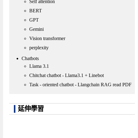
Self attention
BERT
GPT
Gemini
Vision transformer
perplexity
Chatbots
Llama 3.1
Chitchat chatbot - Llama3.1 + Linebot
Task - oriented chatbot - Llangchain RAG read PDF
延伸學習