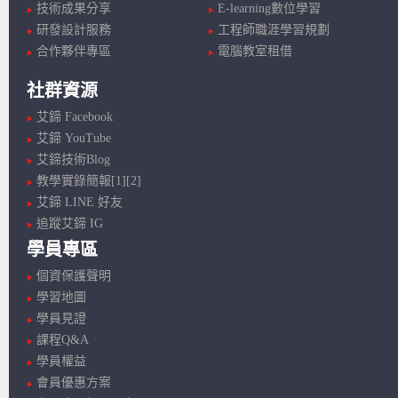
技術成果分享
E-learning數位學習
研發設計服務
工程師職涯學習規劃
合作夥伴專區
電腦教室租借
社群資源
艾鍗 Facebook
艾鍗 YouTube
艾鍗技術Blog
教學實錄簡報[1]
[2]
艾鍗 LINE 好友
追蹤艾鍗 IG
學員專區
個資保護聲明
學習地圖
學員見證
課程Q&A
學員權益
會員優惠方案