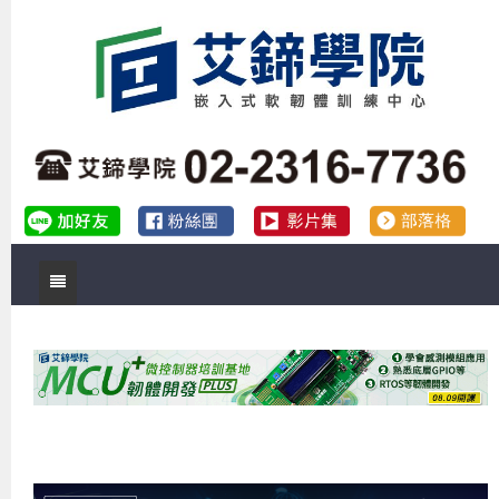
首頁
關於艾鍗
實體課程
最新公告
數位課程
公司簡介
課程說明會
企業預約徵才