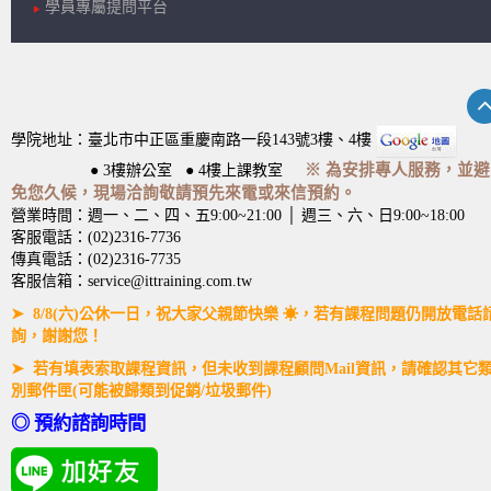
學員專屬提問平台
學院地址：臺北市中正區重慶南路一段143號3樓、4樓
※ 為安排專人服務，並避
● 3樓辦公室 ● 4樓上課教室
免您久候，現場洽詢敬請預先來電或來信預約。
營業時間：週一、二、四、五9:00~21:00 │ 週三、六、日9:00~18:00
客服電話：(02)2316-7736
傳真電話：(02)2316-7735
客服信箱：service@ittraining.com.tw
➤ 8/8(六)公休一日，祝大家父親節快樂 ☀，若有課程問題仍開放電話
詢，謝謝您！
➤ 若有填表索取課程資訊，但未收到課程顧問Mail資訊，請確認其它
別郵件匣(可能被歸類到促銷/垃圾郵件)
◎ 預約諮詢時間