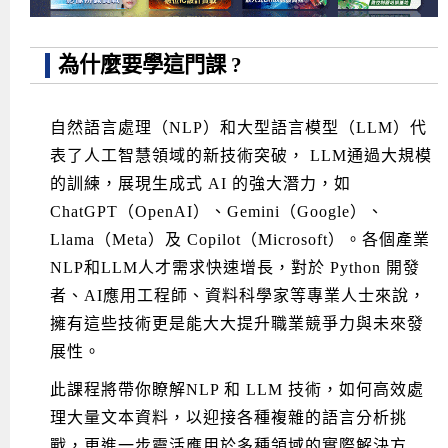
Android系列課程
創意程式設計系列
AI深度學習之問答系統實作
[學程]物聯網全端與深度學習整合
iPAS AIoT應用工程師(物聯網類)
AI深度學習與影像辨識實戰
ARM Boot Loader設計
C語言程式設計
自然語言處理與大型語言模型
APCS檢定 C語言課程
Python程式設計
Python硬體控制-Pi Pico
5G關鍵技術- SDN與Mininet實作
為什麼要學這門課 ?
iOS程式開發系列課程
AI強化學習 - 自動控制應用
嵌入式Linux開發與AI影像辨識
ARM Cortex-M0 應用整合設計
資料結構精修班
Android嵌入式平台開發訓練班
資料分析與視覺化
APCS檢定培訓課程
JavaScript程式設計
Raspberry Pi 使用入門
micro:bit 創意程式設計
讓 AI 成為你的數位同事
智能機器人系統整合開發
C++程式設計
Android APP 實戰開發學程
iPhone程式設計基礎班
非監督式學習
【遠距同步】APCS寒/暑假營隊
C++程式設計
Edge AI與Raspberry Pi Pico實作應用
Scratch 創意程式設計
自然語言處理（NLP）和大型語言模型（LLM）代
表了人工智慧領域的新技術突破， LLM通過大規模
產品應用系列課程
Python程式實戰養成學程
Android Framework
iPhone程式設計進階班
Android嵌入式平台開發訓練班
Edge AI與Pi Pico實作應用
【遠距同步】青少年AI冬/夏令營
Python進階程式設計：從資料結構到演算法
硬體控制使用Python
的訓練，展現生成式 AI 的強大潛力，如
轉職就業班
Python程式設計
Android ADK周邊裝置開發班
TI MSP430微控制器開發
生醫感測器整合設計班
電腦視覺演算法-人臉識別實戰
青少年AI人工智慧實作班
Python程式實戰養成學程
用樹莓派實現物聯網
ChatGPT（OpenAI）、Gemini（Google）、
實體課程總覽
Python程式設計(舊)
NFC無線通訊設計實作班
AIoT人工智慧與物聯網實戰人才就業班
OpenVINO邊緣運算實務
Llama（Meta）及 Copilot（Microsoft）。各個產業
NLP和LLM人才需求快速增長，對於 Python 開發
APCS寒暑假程式檢定班
物聯網Web整合應用實作班
AI智能醫療電子產品開發人才就業班
iPAS巨量資料分析師考照班
者、AI應用工程師、資料科學家等專業人士來說，
Java 物件導向程式
物聯網韌體工程師人才養成班
擁有這些技術更是能大大提升職業競爭力與未來發
展性。
物聯網平台開發人才養成班(政府+企業雙重補助)
此課程將帶你瞭解NLP 和 LLM 技術，如何高效處
物聯網平台開發人才養成班
理大量文本資料，以迎接各種複雜的語言分析挑
戰，更進一步靈活應用於多種領域的實際解決方