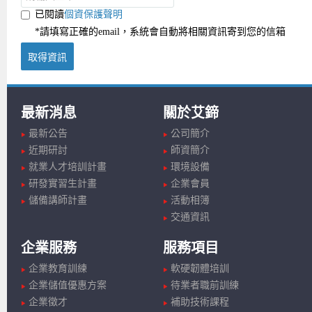
已閱讀
個資保護聲明
*請填寫正確的email，系統會自動將相關資訊寄到您的信箱
取得資訊
最新消息
關於艾鍗
最新公告
公司簡介
近期研討
師資簡介
就業人才培訓計畫
環境設備
研發實習生計畫
企業會員
儲備講師計畫
活動相簿
交通資訊
企業服務
服務項目
企業教育訓練
軟硬韌體培訓
企業儲值優惠方案
待業者職前訓練
企業徵才
補助技術課程