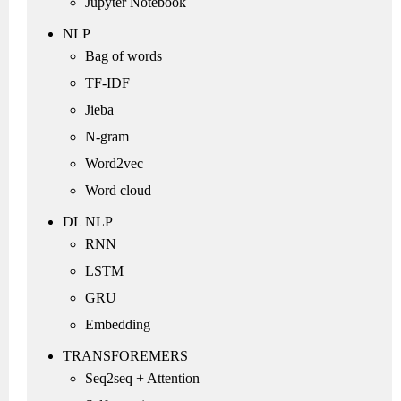
Jupyter Notebook
NLP
Bag of words
TF-IDF
Jieba
N-gram
Word2vec
Word cloud
DL NLP
RNN
LSTM
GRU
Embedding
TRANSFOREMERS
Seq2seq + Attention