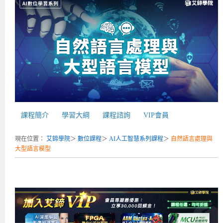
補助專班
師資介紹
嵌入式Linux開發系列課程
熱門課程
儲備講師計劃
課程說明會
企業服務
開發板介紹
MCU韌體設計系列課程
數位課程總覽
待業青年職訓課程(29歲以下)
政府補助職訓說明會
[學程] 嵌入式Linux開發實務
讓 AI 成為你的數位同事
研討活動
環境設備
硬體/IC設計系列課程
嵌入式Linux開發系列
Kubernetes工程師養成班
企業教育訓練
Linux系統建置實務
ARM MCU單晶片韌體開發
AI雲端原生與MLOps自動化實務
學員專區
最新職缺
AI人工智慧系列課程
MCU韌體開發系列
[假日班]AI邊緣運算實作TensorFlow Lite for MCU
企業儲值優惠方案
最新補助課程
Linux系統程式設計
USB韌體設計
全能電路設計實戰班
n8n 零基礎工作自動化實戰班
嵌入式Linux學程(數位豪華版)
前進校園
艾鍗新聞
iPAS經濟部產業人才能力鑑定
AI人工智慧系列課程
[假日班]物聯網資訊安全實務
艾鍗企業VIP會員
會員優惠
Linux驅動程式設計實戰
STM32嵌入式開發實戰
FPGA 數位IC設計實戰
iPAS AI應用規劃師能力鑑定課程
Vibe Coding：AI 協作全端開發實戰班
Linux系統程式設計
MCU韌體設計
會員優惠
獲獎與榮耀
Web及雲端系列課程
Web及雲端系列課程
更多...
企業徵才
學員見證
校園巡迴講座
ARM Boot Loader設計
[學程]MCU韌體設計實戰
感測電路設計與應用
AI深度學習與影像辨識實戰
iPAS AI應用規劃師能力鑑定
iPAS AI應用規劃師能力鑑定課程
Linux驅動程式
Python硬體控制-Pi Pico物聯網實作
iPAS AI應用規劃師能力鑑定課程
課程簡介
學習大綱
課程諮詢
VIP會員
交通資訊
物聯網開發系列課程
IoT物聯網開發系列
研發設計服務
資訊專區
研發實習生計畫
Linux Socket網路程式設計
TI MSP430微控制器開發
Allegro/PCB Layout設計
AI雲端原生與MLOps自動化實務
iPAS AIoT 應用工程師(物聯網類)
Kubernetes雲原生實戰班
ARM Boot Loader
Edge AI與Pi Pico實作應用
Vibe Coding：AI協作全端開發
kubernetes雲原生實戰班
現在位置：
艾鍗學院
＞
數位課程
＞
AI人工智慧系列課程
＞
自然語言處理與
5G-SDN通訊系列課程
iPAS產業人才能力鑑定系列
電腦教室租借服務[台北]
學員常見問題
Raspberry Pi之Python程式設計硬體控制
生醫感測器整合設計班
工業電子丙級輔導考照課程
AI機器學習與深度學習實戰班
iPAS巨量資料分析師
AI雲端原生與MLOps自動化實務
[學程]物聯網整合開發實戰
使用C語言控制Raspberry Pi
AI邊緣運算實作TensorFlow Lite for MCU
生成式AI能力認證
AI雲端原生與MLOps自動化實務
物聯網整合開發與應用
廠商求才
大型語言模型
ROS機器人開發系列課程
升大學APCS/學習歷程專區
合作夥伴專區
學員權益與報名須知
嵌入式Linux開發與AI影像辨識
SoC FPGA嵌入式設計實戰
青少年AI人工智慧實作班
iPAS機器學習工程師
n8n 零基礎工作自動化實戰班
Web全端開發應用
SDN網路技術與Mininet實戰
Linux 作業系統實務
生成式AI基礎模型到Agentic AI
Web全端開發應用班
Python硬體控制-Pi Pico物聯網實作
iPAS AI應用規劃師
電腦視覺與影像處理課程
程式語言系列
最新成果展
青少年AI人工智慧實作班[高中生]
穿戴式裝置應用開發
AI課程總覽頁
Web全端開發應用班
5G技術-SDN與Mininet實作
ROS機器人自走車系統開發應用
Raspberry Pi 開發入門
Python機器學習與深度學習
iPAS AIoT應用工程師(物聯網類)
iPAS AIoT應用工程師(物聯網類)
高中生升學超前部署課程總覽
ARM系列課程
Raspberry Pi系列
工程師學習地圖
高中生升學超前部署課程總覽
嵌入式即時作業系統FreeRTOS 設計實作
[學程]感測電路Plus+MCU韌體設計實戰
AI邊緣運算實作TensorFlow Lite for MCU
資訊安全實務
嵌入式物聯網開發實戰
ROS機器手臂控制&演算法實戰
影像課程總覽
AI雲端原生與MLOps自動化實務
5G - SDN與Mininet實作
iPAS巨量資料分析師
APCS檢定 Python課程
C語言程式設計
程式語言系列課程
5G-SDN通訊系列課程
學員專屬提問平台
AIoT智能聯網運算實戰
物聯網Web整合應用實作
[學程]物聯網全端與深度學習整合
智能機器人系統整合開發
電腦視覺與影像處理
ARM mbed 物聯網平台應用實作
AI邊緣運算實作-TFL for MCU
iPAS機器學習工程師
APCS檢定 C++課程
資料結構
Linux & C語言硬體控制