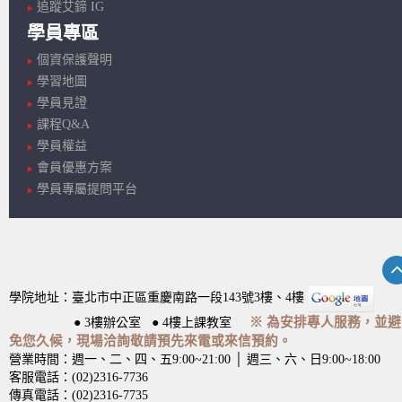
追蹤艾鍗 IG
學員專區
個資保護聲明
學習地圖
學員見證
課程Q&A
學員權益
會員優惠方案
學員專屬提問平台
學院地址：臺北市中正區重慶南路一段143號3樓、4樓
※ 為安排專人服務，並避
● 3樓辦公室 ● 4樓上課教室
免您久候，現場洽詢敬請預先來電或來信預約。
營業時間：週一、二、四、五9:00~21:00 │ 週三、六、日9:00~18:00
客服電話：(02)2316-7736
傳真電話：(02)2316-7735