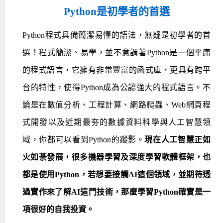
Python是初學者的首選
Android系列課程
創意程式設計系列
AI深度學習之問答系統實作
[學程]物聯網全端與深度學習整合
iPAS AIoT應用工程師(物聯網類)
AI深度學習與影像辨識實戰
ARM Boot Loader設計
C語言程式設計
自然語言處理與大型語言模型
APCS檢定 C語言課程
Python程式設計
Python硬體控制-Pi Pico
5G關鍵技術- SDN與Mininet實作
Python程式具備簡潔易懂的語法，無疑是初學者的首
iOS程式開發系列課程
AI強化學習 - 自動控制應用
嵌入式Linux開發與AI影像辨識
ARM Cortex-M0 應用整合設計
資料結構精修班
Android嵌入式平台開發訓練班
資料分析與視覺化
APCS檢定培訓課程
JavaScript程式設計
Raspberry Pi 使用入門
micro:bit 創意程式設計
選！程式簡潔、易學，並不意謂著Python是一個平庸
讓 AI 成為你的數位同事
智能機器人系統整合開發
C++程式設計
Android APP 實戰開發學程
iPhone程式設計基礎班
非監督式學習
【遠距同步】APCS寒/暑假營隊
C++程式設計
Edge AI與Raspberry Pi Pico實作應用
Scratch 創意程式設計
的程式語言，它擁有非常豐富的函式庫，更具有跨平
產品應用系列課程
Python程式實戰養成學程
Android Framework
iPhone程式設計進階班
Android嵌入式平台開發訓練班
Edge AI與Pi Pico實作應用
【遠距同步】青少年AI冬/夏令營
Python進階程式設計：從資料結構到演算法
硬體控制使用Python
台的特性，使得Python成為公認強大的程式語言。不
轉職就業班
Python程式設計
Android ADK周邊裝置開發班
TI MSP430微控制器開發
生醫感測器整合設計班
電腦視覺演算法-人臉識別實戰
青少年AI人工智慧實作班
Python程式實戰養成學程
用樹莓派實現物聯網
論是在數值分析、工程計算、網路爬蟲、Web網頁程
實體課程總覽
Python程式設計(舊)
NFC無線通訊設計實作班
AIoT人工智慧與物聯網實戰人才就業班
OpenVINO邊緣運算實務
式開發以及近期最夯的數據資料科學與人工智慧領
APCS寒暑假程式檢定班
物聯網Web整合應用實作班
AI智能醫療電子產品開發人才就業班
iPAS巨量資料分析師考照班
域，你都可以看到Python的蹤影。
現在人工智慧正如
火如荼發展，很多機器學習及深度學習軟體框架，也
Java 物件導向程式
物聯網韌體工程師人才養成班
都是使用Python，若想要接觸AI這個領域，並期待透
物聯網平台開發人才養成班(政府+企業雙重補助)
過實作來了解AI這門技術，那麼學習Python確實是一
物聯網平台開發人才養成班
項很好的自我投資。