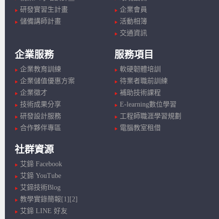
研發實習生計畫
企業會員
儲備講師計畫
活動相簿
交通資訊
企業服務
服務項目
企業教育訓練
軟硬韌體培訓
企業儲值優惠方案
待業者職前訓練
企業徵才
補助技術課程
技術成果分享
E-learning數位學習
研發設計服務
工程師職涯學習規劃
合作夥伴專區
電腦教室租借
社群資源
艾鍗 Facebook
艾鍗 YouTube
艾鍗技術Blog
教學實錄簡報[1]
[2]
艾鍗 LINE 好友