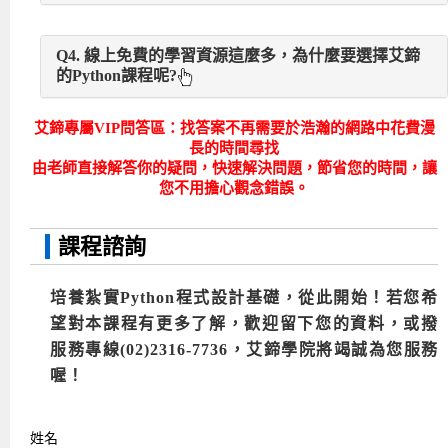
Maya 3D/Rhino繪圖腳本、網路爬蟲(新聞、股
網…等。
非常非常多！世界網路龍頭企業 Google 就是
票、文本、發票對獎、拍賣、機票比價)、自動練
Q4. 線上免費的學習資源這麼多，為什麼要選擇艾鍗
Python 愛好者之一 ，像是Google的搜尋引擎就是
功外掛、中文斷詞、複利計算、機器學習、數學方
的Python課程呢?
利用Python來建構 ! 其他像是Yahoo!、Spotify 也
程式、視窗程式或遊戲圖形顯示，資料視覺化或是
都是它的支持者！
當然您可以選擇免費的學習資源，但是學習一個新
使用串列連接模組控制Arduino...等等。且當紅熱
艾鍗專屬VIP問答區：找答案不再需要於浩瀚的網路中花費漫
長的時間尋找
技能的過程往往會遇到很多問題，花了許多時間找
門的創客與自造者(Maker)神器之一的Raspberry Pi
由老師直接解答你的疑問，快速解決問題，節省您的時間，讓
解答，找到了，不一定看得懂；更慘的是，找不
(樹莓派)的應用開發者們，也常用Python做為應用
您不用擔心觀念錯誤。
到。您花的時間成本已經大大超過學費了。
開發語言。 Python 易用性將能夠帶您進入各種不
同的新領域，優雅地創造新事物！懂得Python，您
課程諮詢
可以盡情地揮灑自己的創意，創造新的服務或應
用。
培養紮實Python程式設計基礎，從此開始
！
若您希
望對本課程有更多了解，歡迎留下您的資料，或撥
服務專線(02)2316-7736，艾鍗學院將竭誠為您服務
喔！
姓名