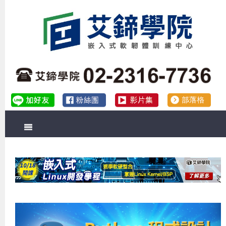
首頁
關於艾鍗
實體課程
最新公告
數位課程
公司簡介
課程說明會
企業預約徵才