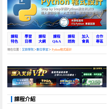
補助專班
師資介紹
嵌入式Linux開發系列課程
熱門課程
儲備講師計劃
課程說明會
企業服務
開發板介紹
MCU韌體設計系列課程
數位課程總覽
待業青年職訓課程(29歲以下)
政府補助職訓說明會
[學程] 嵌入式Linux開發實務
讓 AI 成為你的數位同事
研討活動
環境設備
硬體/IC設計系列課程
嵌入式Linux開發系列
Kubernetes工程師養成班
企業教育訓練
Linux系統建置實務
ARM MCU單晶片韌體開發
AI雲端原生與MLOps自動化實務
學員專區
最新職缺
AI人工智慧系列課程
MCU韌體開發系列
[假日班]AI邊緣運算實作TensorFlow Lite for MCU
企業儲值優惠方案
最新補助課程
Linux系統程式設計
USB韌體設計
全能電路設計實戰班
n8n 零基礎工作自動化實戰班
嵌入式Linux學程(數位豪華版)
課程
學習
課程
課程
課程
加入
合作
前進校園
艾鍗新聞
iPAS經濟部產業人才能力鑑定
AI人工智慧系列課程
[假日班]物聯網資訊安全實務
艾鍗企業VIP會員
會員優惠
Linux驅動程式設計實戰
STM32嵌入式開發實戰
FPGA 數位IC設計實戰
iPAS AI應用規劃師能力鑑定課程
Vibe Coding：AI 協作全端開發實戰班
Linux系統程式設計
MCU韌體設計
特色
目標
大綱
Q&A
諮詢
會員
專區
會員優惠
獲獎與榮耀
Web及雲端系列課程
Web及雲端系列課程
更多...
企業徵才
學員見證
校園巡迴講座
ARM Boot Loader設計
[學程]MCU韌體設計實戰
感測電路設計與應用
AI深度學習與影像辨識實戰
iPAS AI應用規劃師能力鑑定
iPAS AI應用規劃師能力鑑定課程
Linux驅動程式
Python硬體控制-Pi Pico物聯網實作
iPAS AI應用規劃師能力鑑定課程
現在位置：
艾鍗學院
＞
數位學習
＞
Python程式設計
交通資訊
物聯網開發系列課程
IoT物聯網開發系列
研發設計服務
資訊專區
研發實習生計畫
Linux Socket網路程式設計
TI MSP430微控制器開發
Allegro/PCB Layout設計
AI雲端原生與MLOps自動化實務
iPAS AIoT 應用工程師(物聯網類)
Kubernetes雲原生實戰班
ARM Boot Loader
Edge AI與Pi Pico實作應用
Vibe Coding：AI協作全端開發
kubernetes雲原生實戰班
5G-SDN通訊系列課程
iPAS產業人才能力鑑定系列
電腦教室租借服務[台北]
學員常見問題
Raspberry Pi之Python程式設計硬體控制
生醫感測器整合設計班
工業電子丙級輔導考照課程
AI機器學習與深度學習實戰班
iPAS巨量資料分析師
AI雲端原生與MLOps自動化實務
[學程]物聯網整合開發實戰
使用C語言控制Raspberry Pi
AI邊緣運算實作TensorFlow Lite for MCU
生成式AI能力認證
AI雲端原生與MLOps自動化實務
物聯網整合開發與應用
廠商求才
ROS機器人開發系列課程
升大學APCS/學習歷程專區
合作夥伴專區
學員權益與報名須知
嵌入式Linux開發與AI影像辨識
SoC FPGA嵌入式設計實戰
青少年AI人工智慧實作班
iPAS機器學習工程師
n8n 零基礎工作自動化實戰班
Web全端開發應用
SDN網路技術與Mininet實戰
Linux 作業系統實務
生成式AI基礎模型到Agentic AI
Web全端開發應用班
Python硬體控制-Pi Pico物聯網實作
iPAS AI應用規劃師
電腦視覺與影像處理課程
程式語言系列
最新成果展
青少年AI人工智慧實作班[高中生]
穿戴式裝置應用開發
AI課程總覽頁
Web全端開發應用班
5G技術-SDN與Mininet實作
ROS機器人自走車系統開發應用
Raspberry Pi 開發入門
Python機器學習與深度學習
iPAS AIoT應用工程師(物聯網類)
iPAS AIoT應用工程師(物聯網類)
高中生升學超前部署課程總覽
課程介紹
ARM系列課程
Raspberry Pi系列
工程師學習地圖
高中生升學超前部署課程總覽
嵌入式即時作業系統FreeRTOS 設計實作
[學程]感測電路Plus+MCU韌體設計實戰
AI邊緣運算實作TensorFlow Lite for MCU
資訊安全實務
嵌入式物聯網開發實戰
ROS機器手臂控制&演算法實戰
影像課程總覽
AI雲端原生與MLOps自動化實務
5G - SDN與Mininet實作
iPAS巨量資料分析師
APCS檢定 Python課程
C語言程式設計
程式語言系列課程
5G-SDN通訊系列課程
學員專屬提問平台
AIoT智能聯網運算實戰
物聯網Web整合應用實作
[學程]物聯網全端與深度學習整合
智能機器人系統整合開發
電腦視覺與影像處理
ARM mbed 物聯網平台應用實作
AI邊緣運算實作-TFL for MCU
iPAS機器學習工程師
APCS檢定 C++課程
資料結構
Linux & C語言硬體控制