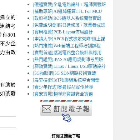
[硬體實戰]全能電路設計工程師實戰班
[補助專班]AI邊緣運算TFL For MCU
所建立的
[政府補助]ROS機器人系統開發實戰
[免費說明會]假日進修班 / 就業養成班
極連結考
[實用推薦]PCB Layout佈局設計
有801
[申請大學]APCS程式檢定營隊/線上課
不少企
[熱門推薦]Web全端工程師培訓課程
力由政
[實戰首選]感測電路整合設計與應用
[熱門證照]iPAS AI應用規劃師考照班
[驅動實戰]Linux / Linux USB驅動設計
[5G物聯網]5G SDN網路技術實戰
[最夯技術]IoT物聯網系統整合開發
，有助於
[青少年程式]寒暑假AI實作營隊
火如荼發
[資安實戰]物聯網資訊安全實務
訂閱艾鍗電子報