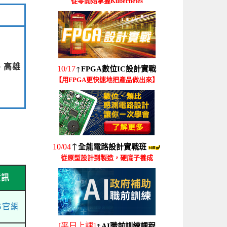
從零開始掌握Kubernetes
、高雄
↑
10/17
FPGA數位IC設計實戰
【用FPGA更快速地把產品做出來】
↑
10/04
全能電路設計實戰班
從原型設計到製造，硬底子養成
資訊
AS官網
↑
[平日上課]
AI職前訓練課程