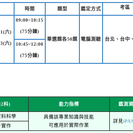
考區
時間
題型
鑑定方式
09:00~10:15
(75分鐘)
1(六)
單選題各50題
電腦測驗
台北、台中
3(六)
10:45~12:00
(75分鐘)
2科)
能力指標
鑑測
資料科學
具備該專業知識與技能
詳見
iP
可應用於實際作業
析實作