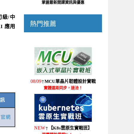
掌握最新開課資訊與優惠
初級/中
熱門推薦
I 應用
↑
08/09
MCU單晶片韌體設計實戰
實體遠距同步，速洽！
資訊
AS官網
↑
NEW
【K8s雲原生實戰班】