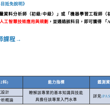
科目抵免說明》
「巨量資料分析師（初級/中級）」或「機器學習工程師（
1 人工智慧技術應用與規劃
，並通過該科目，即可獲得
「A
劃師課程→
2科)
能力指標
鑑測
式設計
瞭解該專業的基本知識與技能
詳見
iP
具擔任該專業入門水準
分析概論