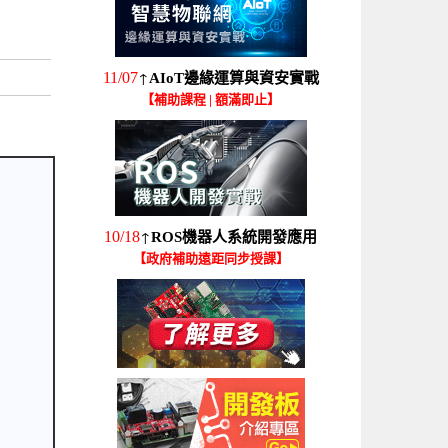
↑
11/07
AIoT邊緣運算與資安實戰
【補助課程 | 額滿即止】
↑
10/18
ROS機器人系統開發應用
【政府補助遠距同步授課】