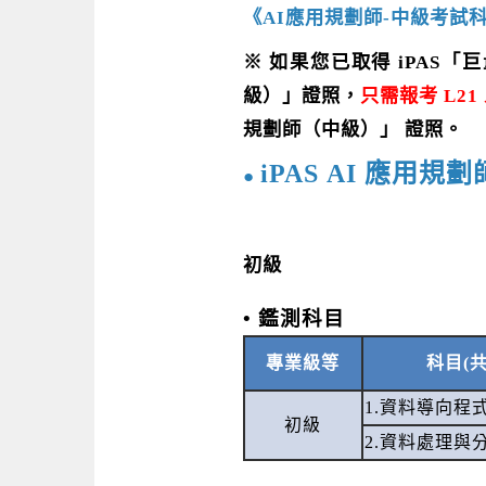
《AI應用規劃師-中級考試
※ 如果您已取得 iPAS
級）」證照，
只需報考
L2
規劃師（中級）」
證照。
iPAS
AI 應用規
●
初級
• 鑑測科目
專業級等
科目(共
1.資料導向程
初級
2.資料處理與