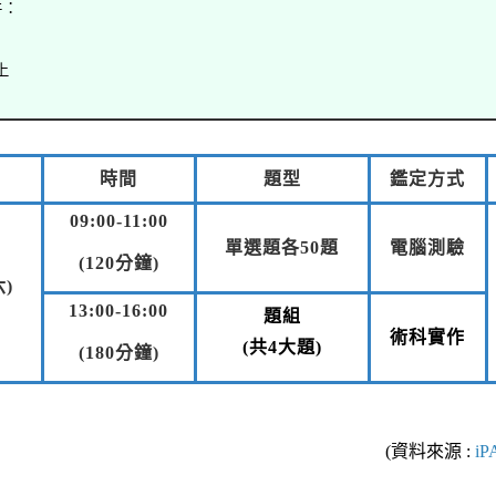
件：
上
時間
題型
鑑定方式
09:00-11:00
單選題各50題
電腦測驗
(120分鐘)
六)
13:00-16:00
題組
術科實作
(共4大題)
(180分鐘)
(資料來源 :
i