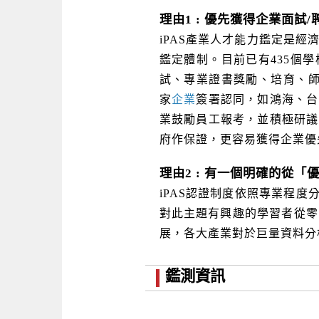
理由1 : 優先獲得企業面試
iPAS產業人才能力鑑定是
鑑定體制。目前已有435個
試、專業證書獎勵、培育、師
家
企業
簽署認同，如鴻海、台
業鼓勵員工報考，並積極研議
府作保證，更容易獲得企業優
理由2 : 有一個明確的從
iPAS認證制度依照專業程度
對此主題有興趣的學習者從零
展，各大產業對於巨量資料分
鑑測資訊