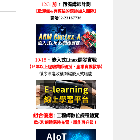
↑
12/31
前
儲備講師計劃
【歡迎無&有經驗的講師加入團隊】
請洽02-23167736
↑
10/18
嵌入式Linux開發實戰
【16年以上經驗業師親授，產業實戰教學】
循序漸進收穫關鍵嵌入式職能
↑
組合優惠
工程師數位課程總覽
軟/硬/韌體隨時充電，職能再升級！