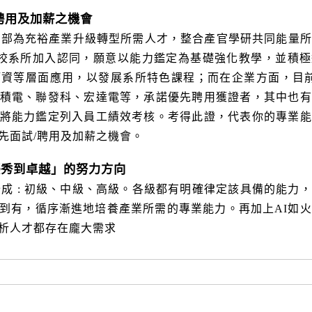
/聘用及加薪之機會
經濟部為充裕產業升級轉型所需人才，整合產官學研共同能量
學校系所加入認同，願意以能力鑑定為基礎強化教學，並積
資等層面應用，以發展系所特色課程；而在企業方面，目前
積電、聯發科、宏達電等，承諾優先聘用獲證者，其中也有
將能力鑑定列入員工績效考核。考得此證，代表你的專業能
先面試/聘用及加薪之機會。
「優秀到卓越」的努力方向
分成 : 初級、中級、高級。各級都有明確律定該具備的能力
到有，循序漸進地培養產業所需的專業能力。再加上AI如
析人才都存在龐大需求