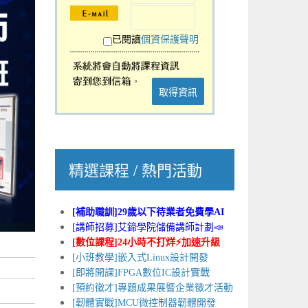
已閱讀
個資保護聲明
取得資訊
精選課程 / 熱門活動
[補助職訓]29歲以下待業者免費學AI
[講師招募]艾鍗學院儲備講師計劃📣
[數位課程]24小時不打烊⚡加速升級
[小班教學]嵌入式Linux設計開發
[即將開課]FPGA數位IC設計實戰
[預約徵才]專題成果展暨企業徵才活動
[韌體實戰]MCU微控制器韌體開發