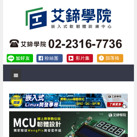
首頁
關於艾鍗
實體課程
最新公告
數位課程
公司簡介
課程說明會
企業預約徵才
補助專班
師資介紹
嵌入式Linux開發系列課程
熱門課程
儲備講師計劃
課程說明會