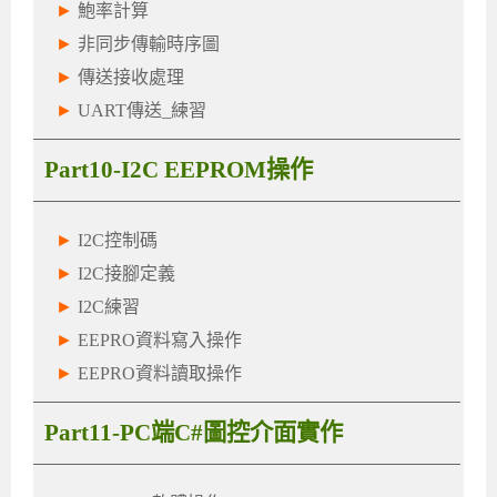
►
鮑率計算
►
非同步傳輸時序圖
►
傳送接收處理
►
UART傳送_練習
Part10-I2C EEPROM操作
►
I2C控制碼
►
I2C接腳定義
►
I2C練習
►
EEPRO資料寫入操作
►
EEPRO資料讀取操作
Part11-PC端C#圖控介面實作