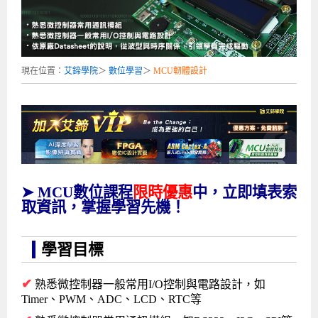
企業服務
開發板介紹
MCU韌體設計系列課程
數位課程總覽
待業青年職訓課程(29歲以下)
政府補助職訓說明會
[學程] 嵌入式Linux開發實務
讓 AI 成為你的數位同事
研討活動
環境設備
硬體/IC設計系列課程
嵌入式Linux開發系列
Kubernetes工程師養成班
企業教育訓練
Linux系統建置實務
ARM MCU單晶片韌體開發
AI雲端原生與MLOps自動化實務
現在位置：
艾鍗學院
＞
數位學習
＞
MCU韌體設計
學員專區
最新職缺
AI人工智慧系列課程
MCU韌體開發系列
[假日班]AI邊緣運算實作TensorFlow Lite for MCU
企業儲值優惠方案
最新補助課程
Linux系統程式設計
USB韌體設計
全能電路設計實戰班
n8n 零基礎工作自動化實戰班
嵌入式Linux學程(數位豪華版)
前進校園
艾鍗新聞
iPAS經濟部產業人才能力鑑定
AI人工智慧系列課程
[假日班]物聯網資訊安全實務
艾鍗企業VIP會員
會員優惠
Linux驅動程式設計實戰
STM32嵌入式開發實戰
FPGA 數位IC設計實戰
iPAS AI應用規劃師能力鑑定課程
Vibe Coding：AI 協作全端開發實戰班
Linux系統程式設計
MCU韌體設計
會員優惠
獲獎與榮耀
Web及雲端系列課程
Web及雲端系列課程
更多...
企業徵才
學員見證
校園巡迴講座
ARM Boot Loader設計
[學程]MCU韌體設計實戰
感測電路設計與應用
AI深度學習與影像辨識實戰
iPAS AI應用規劃師能力鑑定
iPAS AI應用規劃師能力鑑定課程
Linux驅動程式
Python硬體控制-Pi Pico物聯網實作
iPAS AI應用規劃師能力鑑定課程
交通資訊
物聯網開發系列課程
IoT物聯網開發系列
研發設計服務
資訊專區
研發實習生計畫
Linux Socket網路程式設計
TI MSP430微控制器開發
Allegro/PCB Layout設計
AI雲端原生與MLOps自動化實務
iPAS AIoT 應用工程師(物聯網類)
Kubernetes雲原生實戰班
ARM Boot Loader
Edge AI與Pi Pico實作應用
Vibe Coding：AI協作全端開發
kubernetes雲原生實戰班
➤ MCU數位課程
限時優惠
中，立即填表索
5G-SDN通訊系列課程
iPAS產業人才能力鑑定系列
電腦教室租借服務[台北]
學員常見問題
Raspberry Pi之Python程式設計硬體控制
生醫感測器整合設計班
工業電子丙級輔導考照課程
AI機器學習與深度學習實戰班
iPAS巨量資料分析師
AI雲端原生與MLOps自動化實務
[學程]物聯網整合開發實戰
使用C語言控制Raspberry Pi
AI邊緣運算實作TensorFlow Lite for MCU
生成式AI能力認證
AI雲端原生與MLOps自動化實務
物聯網整合開發與應用
廠商求才
取資訊，掌握學習先機！
ROS機器人開發系列課程
升大學APCS/學習歷程專區
合作夥伴專區
學員權益與報名須知
嵌入式Linux開發與AI影像辨識
SoC FPGA嵌入式設計實戰
青少年AI人工智慧實作班
iPAS機器學習工程師
n8n 零基礎工作自動化實戰班
Web全端開發應用
SDN網路技術與Mininet實戰
Linux 作業系統實務
生成式AI基礎模型到Agentic AI
Web全端開發應用班
Python硬體控制-Pi Pico物聯網實作
iPAS AI應用規劃師
學習目標
電腦視覺與影像處理課程
程式語言系列
最新成果展
青少年AI人工智慧實作班[高中生]
穿戴式裝置應用開發
AI課程總覽頁
Web全端開發應用班
5G技術-SDN與Mininet實作
ROS機器人自走車系統開發應用
Raspberry Pi 開發入門
Python機器學習與深度學習
iPAS AIoT應用工程師(物聯網類)
iPAS AIoT應用工程師(物聯網類)
高中生升學超前部署課程總覽
ARM系列課程
Raspberry Pi系列
工程師學習地圖
高中生升學超前部署課程總覽
嵌入式即時作業系統FreeRTOS 設計實作
[學程]感測電路Plus+MCU韌體設計實戰
AI邊緣運算實作TensorFlow Lite for MCU
資訊安全實務
嵌入式物聯網開發實戰
ROS機器手臂控制&演算法實戰
影像課程總覽
AI雲端原生與MLOps自動化實務
5G - SDN與Mininet實作
iPAS巨量資料分析師
APCS檢定 Python課程
C語言程式設計
✔
熟悉微控制器一般常用I/O控制與電路設計，如
Timer、PWM、ADC、LCD、RTC等
程式語言系列課程
5G-SDN通訊系列課程
學員專屬提問平台
AIoT智能聯網運算實戰
物聯網Web整合應用實作
[學程]物聯網全端與深度學習整合
智能機器人系統整合開發
電腦視覺與影像處理
ARM mbed 物聯網平台應用實作
AI邊緣運算實作-TFL for MCU
iPAS機器學習工程師
APCS檢定 C++課程
資料結構
Linux & C語言硬體控制