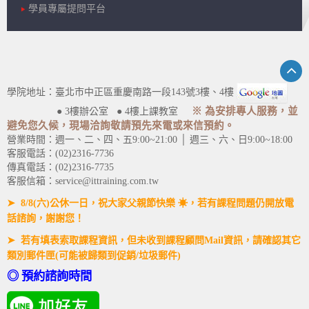
學員專屬提問平台
學院地址：臺北市中正區重慶南路一段143號3樓、4樓
※ 為安排專人服務，並
● 3樓辦公室 ● 4樓上課教室
避免您久候，現場洽詢敬請預先來電或來信預約。
營業時間：週一、二、四、五9:00~21:00 │ 週三、六、日9:00~18:00
客服電話：(02)2316-7736
傳真電話：(02)2316-7735
客服信箱：service@ittraining.com.tw
➤ 8/8(六)公休一日，祝大家父親節快樂 ☀，若有課程問題仍開放電
話諮詢，謝謝您！
➤ 若有填表索取課程資訊，但未收到課程顧問Mail資訊，請確認其它
類別郵件匣(可能被歸類到促銷/垃圾郵件)
◎ 預約諮詢時間