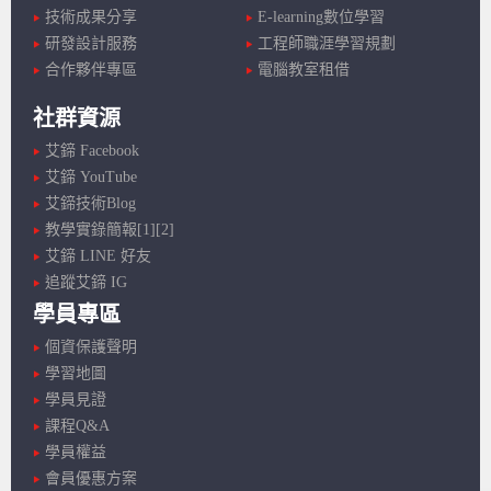
技術成果分享
E-learning數位學習
研發設計服務
工程師職涯學習規劃
合作夥伴專區
電腦教室租借
社群資源
艾鍗 Facebook
艾鍗 YouTube
艾鍗技術Blog
教學實錄簡報[1]
[2]
艾鍗 LINE 好友
追蹤艾鍗 IG
學員專區
個資保護聲明
學習地圖
學員見證
課程Q&A
學員權益
會員優惠方案