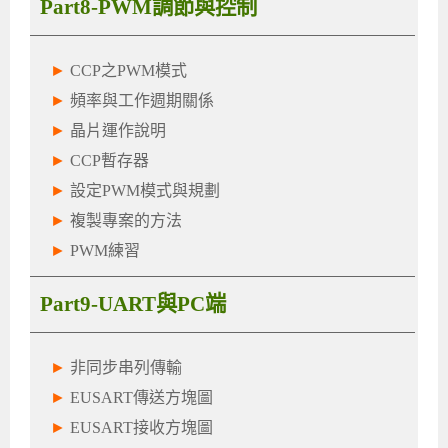
Part8-PWM調節與控制
►
CCP之PWM模式
►
頻率與工作週期關係
►
晶片運作說明
►
CCP暫存器
►
設定PWM模式與規劃
►
複製專案的方法
►
PWM練習
Part9-UART與PC端
►
非同步串列傳輸
►
EUSART傳送方塊圖
►
EUSART接收方塊圖