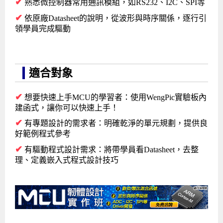
✔
熟悉微控制器常用通訊模組，如RS232、I2C、SPI等
Android系列課程
創意程式設計系列
AI深度學習之問答系統實作
[學程]物聯網全端與深度學習整合
iPAS AIoT應用工程師(物聯網類)
AI深度學習與影像辨識實戰
ARM Boot Loader設計
C語言程式設計
自然語言處理與大型語言模型
APCS檢定 C語言課程
Python程式設計
Python硬體控制-Pi Pico
5G關鍵技術- SDN與Mininet實作
✔
依原廠Datasheet的說明，從波形與時序關係，逐行引
領學員完成驅動
iOS程式開發系列課程
AI強化學習 - 自動控制應用
嵌入式Linux開發與AI影像辨識
ARM Cortex-M0 應用整合設計
資料結構精修班
Android嵌入式平台開發訓練班
資料分析與視覺化
APCS檢定培訓課程
JavaScript程式設計
Raspberry Pi 使用入門
micro:bit 創意程式設計
讓 AI 成為你的數位同事
智能機器人系統整合開發
C++程式設計
Android APP 實戰開發學程
iPhone程式設計基礎班
非監督式學習
【遠距同步】APCS寒/暑假營隊
C++程式設計
Edge AI與Raspberry Pi Pico實作應用
Scratch 創意程式設計
適合對象
產品應用系列課程
Python程式實戰養成學程
Android Framework
iPhone程式設計進階班
Android嵌入式平台開發訓練班
Edge AI與Pi Pico實作應用
【遠距同步】青少年AI冬/夏令營
Python進階程式設計：從資料結構到演算法
硬體控制使用Python
轉職就業班
Python程式設計
Android ADK周邊裝置開發班
TI MSP430微控制器開發
生醫感測器整合設計班
電腦視覺演算法-人臉識別實戰
青少年AI人工智慧實作班
Python程式實戰養成學程
用樹莓派實現物聯網
✔
想要快速上手MCU的學習者：使用WengPic實驗板內
建函式，讓你可以快速上手！
實體課程總覽
Python程式設計(舊)
NFC無線通訊設計實作班
AIoT人工智慧與物聯網實戰人才就業班
OpenVINO邊緣運算實務
✔
有專題設計的需求者：明確乾淨的單元規劃，提供良
APCS寒暑假程式檢定班
物聯網Web整合應用實作班
AI智能醫療電子產品開發人才就業班
iPAS巨量資料分析師考照班
好範例程式參考
✔
有驅動程式設計需求：將帶學員看Datasheet，去整
Java 物件導向程式
物聯網韌體工程師人才養成班
理、定義嵌入式程式設計技巧
物聯網平台開發人才養成班(政府+企業雙重補助)
物聯網平台開發人才養成班