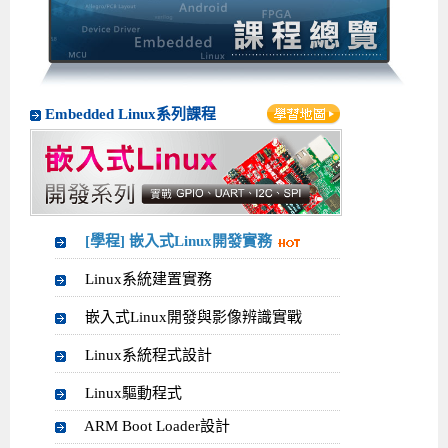
企業服務
開發板介紹
MCU韌體設計系列課程
數位課程總覽
待業青年職訓課程(29歲以下)
政府補助職訓說明會
[學程] 嵌入式Linux開發實務
讓 AI 成為你的數位同事
研討活動
環境設備
硬體/IC設計系列課程
嵌入式Linux開發系列
Kubernetes工程師養成班
企業教育訓練
Linux系統建置實務
ARM MCU單晶片韌體開發
AI雲端原生與MLOps自動化實務
學員專區
最新職缺
AI人工智慧系列課程
MCU韌體開發系列
[假日班]AI邊緣運算實作TensorFlow Lite for MCU
企業儲值優惠方案
最新補助課程
Linux系統程式設計
USB韌體設計
全能電路設計實戰班
n8n 零基礎工作自動化實戰班
嵌入式Linux學程(數位豪華版)
Embedded Linux系列課程
前進校園
艾鍗新聞
iPAS經濟部產業人才能力鑑定
AI人工智慧系列課程
[假日班]物聯網資訊安全實務
艾鍗企業VIP會員
會員優惠
Linux驅動程式設計實戰
STM32嵌入式開發實戰
FPGA 數位IC設計實戰
iPAS AI應用規劃師能力鑑定課程
Vibe Coding：AI 協作全端開發實戰班
Linux系統程式設計
MCU韌體設計
會員優惠
獲獎與榮耀
Web及雲端系列課程
Web及雲端系列課程
更多...
企業徵才
學員見證
校園巡迴講座
ARM Boot Loader設計
[學程]MCU韌體設計實戰
感測電路設計與應用
AI深度學習與影像辨識實戰
iPAS AI應用規劃師能力鑑定
iPAS AI應用規劃師能力鑑定課程
Linux驅動程式
Python硬體控制-Pi Pico物聯網實作
iPAS AI應用規劃師能力鑑定課程
交通資訊
物聯網開發系列課程
IoT物聯網開發系列
研發設計服務
資訊專區
研發實習生計畫
Linux Socket網路程式設計
TI MSP430微控制器開發
Allegro/PCB Layout設計
AI雲端原生與MLOps自動化實務
iPAS AIoT 應用工程師(物聯網類)
Kubernetes雲原生實戰班
ARM Boot Loader
Edge AI與Pi Pico實作應用
Vibe Coding：AI協作全端開發
kubernetes雲原生實戰班
[學程] 嵌入式Linux開發實務
5G-SDN通訊系列課程
iPAS產業人才能力鑑定系列
電腦教室租借服務[台北]
學員常見問題
Raspberry Pi之Python程式設計硬體控制
生醫感測器整合設計班
工業電子丙級輔導考照課程
AI機器學習與深度學習實戰班
iPAS巨量資料分析師
AI雲端原生與MLOps自動化實務
[學程]物聯網整合開發實戰
使用C語言控制Raspberry Pi
AI邊緣運算實作TensorFlow Lite for MCU
生成式AI能力認證
AI雲端原生與MLOps自動化實務
物聯網整合開發與應用
廠商求才
Linux系統建置實務
ROS機器人開發系列課程
升大學APCS/學習歷程專區
合作夥伴專區
學員權益與報名須知
嵌入式Linux開發與AI影像辨識
SoC FPGA嵌入式設計實戰
青少年AI人工智慧實作班
iPAS機器學習工程師
n8n 零基礎工作自動化實戰班
Web全端開發應用
SDN網路技術與Mininet實戰
Linux 作業系統實務
生成式AI基礎模型到Agentic AI
Web全端開發應用班
Python硬體控制-Pi Pico物聯網實作
iPAS AI應用規劃師
嵌入式Linux開發與影像辨識實戰
電腦視覺與影像處理課程
程式語言系列
最新成果展
青少年AI人工智慧實作班[高中生]
穿戴式裝置應用開發
AI課程總覽頁
Web全端開發應用班
5G技術-SDN與Mininet實作
ROS機器人自走車系統開發應用
Raspberry Pi 開發入門
Python機器學習與深度學習
iPAS AIoT應用工程師(物聯網類)
iPAS AIoT應用工程師(物聯網類)
高中生升學超前部署課程總覽
Linux系統程式設計
ARM系列課程
Raspberry Pi系列
工程師學習地圖
高中生升學超前部署課程總覽
嵌入式即時作業系統FreeRTOS 設計實作
[學程]感測電路Plus+MCU韌體設計實戰
AI邊緣運算實作TensorFlow Lite for MCU
資訊安全實務
嵌入式物聯網開發實戰
ROS機器手臂控制&演算法實戰
影像課程總覽
AI雲端原生與MLOps自動化實務
5G - SDN與Mininet實作
iPAS巨量資料分析師
APCS檢定 Python課程
C語言程式設計
Linux驅動程式
ARM Boot Loader設計
程式語言系列課程
5G-SDN通訊系列課程
學員專屬提問平台
AIoT智能聯網運算實戰
物聯網Web整合應用實作
[學程]物聯網全端與深度學習整合
智能機器人系統整合開發
電腦視覺與影像處理
ARM mbed 物聯網平台應用實作
AI邊緣運算實作-TFL for MCU
iPAS機器學習工程師
APCS檢定 C++課程
資料結構
Linux & C語言硬體控制