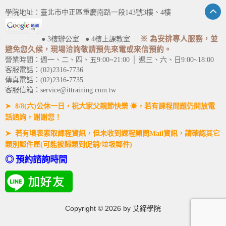
學院地址：臺北市中正區重慶南路一段143號3樓、4樓
※ 為安排專人服務，並
● 3樓辦公室 ● 4樓上課教室
避免您久候，現場洽詢敬請預先來電或來信預約。
營業時間：週一、二、四、五9:00~21:00 │ 週三、六、日9:00~18:00
客服電話：(02)2316-7736
傳真電話：(02)2316-7735
客服信箱：service@ittraining.com.tw
➤ 8/8(六)公休一日，祝大家父親節快樂 ☀，若有課程問題仍開放電
話諮詢，謝謝您！
➤ 若有填表索取課程資訊，但未收到課程顧問Mail資訊，請確認其它
類別郵件匣(可能被歸類到促銷/垃圾郵件)
◎ 預約諮詢時間
Copyright ©
2026
by 艾鍗學院