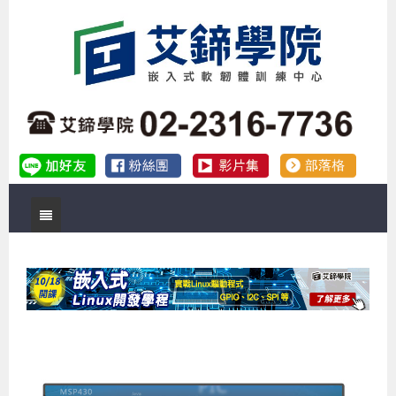
首頁
關於艾鍗
實體課程
最新公告
數位課程
公司簡介
課程說明會
企業預約徵才
補助專班
師資介紹
嵌入式Linux開發系列課程
熱門課程
儲備講師計劃
課程說明會