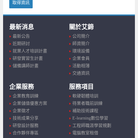
取得資訊
最新消息
關於艾鍗
最新公告
公司簡介
近期研討
師資簡介
就業人才培訓計畫
環境設備
研發實習生計畫
企業會員
儲備講師計畫
活動相簿
交通資訊
企業服務
服務項目
企業教育訓練
軟硬韌體培訓
企業儲值優惠方案
待業者職前訓練
企業徵才
補助技術課程
技術成果分享
E-learning數位學習
研發設計服務
工程師職涯學習規劃
合作夥伴專區
電腦教室租借