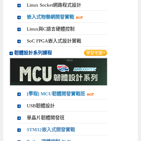
Linux Socket網路程式設計
Android系列課程
創意程式設計系列
AI深度學習之問答系統實作
[學程]物聯網全端與深度學習整合
iPAS AIoT應用工程師(物聯網類)
AI深度學習與影像辨識實戰
ARM Boot Loader設計
C語言程式設計
自然語言處理與大型語言模型
APCS檢定 C語言課程
Python程式設計
Python硬體控制-Pi Pico
5G關鍵技術- SDN與Mininet實作
嵌入式物聯網開發實戰
iOS程式開發系列課程
AI強化學習 - 自動控制應用
嵌入式Linux開發與AI影像辨識
ARM Cortex-M0 應用整合設計
資料結構精修班
Android嵌入式平台開發訓練班
資料分析與視覺化
APCS檢定培訓課程
JavaScript程式設計
Raspberry Pi 使用入門
micro:bit 創意程式設計
Linux與C語言硬體控制
讓 AI 成為你的數位同事
智能機器人系統整合開發
C++程式設計
Android APP 實戰開發學程
iPhone程式設計基礎班
非監督式學習
【遠距同步】APCS寒/暑假營隊
C++程式設計
Edge AI與Raspberry Pi Pico實作應用
Scratch 創意程式設計
SoC FPGA嵌入式設計實戰
產品應用系列課程
Python程式實戰養成學程
Android Framework
iPhone程式設計進階班
Android嵌入式平台開發訓練班
Edge AI與Pi Pico實作應用
【遠距同步】青少年AI冬/夏令營
Python進階程式設計：從資料結構到演算法
硬體控制使用Python
韌體設計系列課程
轉職就業班
Python程式設計
Android ADK周邊裝置開發班
TI MSP430微控制器開發
生醫感測器整合設計班
電腦視覺演算法-人臉識別實戰
青少年AI人工智慧實作班
Python程式實戰養成學程
用樹莓派實現物聯網
實體課程總覽
Python程式設計(舊)
NFC無線通訊設計實作班
AIoT人工智慧與物聯網實戰人才就業班
OpenVINO邊緣運算實務
APCS寒暑假程式檢定班
物聯網Web整合應用實作班
AI智能醫療電子產品開發人才就業班
iPAS巨量資料分析師考照班
[學程] MCU韌體開發實戰班
Java 物件導向程式
物聯網韌體工程師人才養成班
USB韌體設計
物聯網平台開發人才養成班(政府+企業雙重補助)
單晶片韌體開發班
物聯網平台開發人才養成班
STM32嵌入式開發實戰