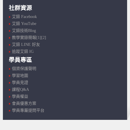
社群資源
艾鍗 Facebook
艾鍗 YouTube
艾鍗技術Blog
教學實錄簡報[1]
[2]
艾鍗 LINE 好友
追蹤艾鍗 IG
學員專區
個資保護聲明
學習地圖
學員見證
課程Q&A
學員權益
會員優惠方案
學員專屬提問平台