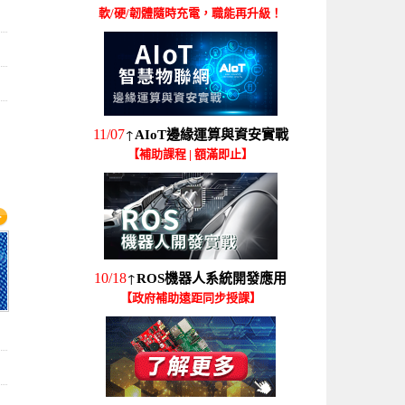
軟/硬/韌體隨時充電，職能再升級！
↑
11/07
AIoT邊緣運算與資安實戰
【補助課程 | 額滿即止】
↑
10/18
ROS機器人系統開發應用
【政府補助遠距同步授課】