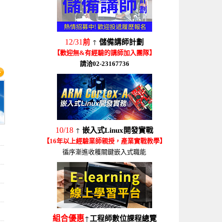
↑
12/31
前
儲備講師計劃
【歡迎無&有經驗的講師加入團隊】
請洽02-23167736
↑
10/18
嵌入式Linux開發實戰
【16年以上經驗業師親授，產業實戰教學】
循序漸進收穫關鍵嵌入式職能
↑
組合優惠
工程師數位課程總覽