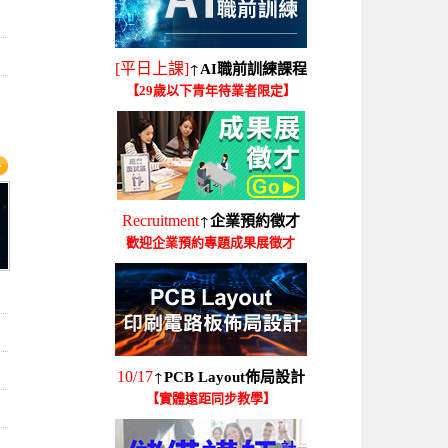
↑
[平日上課]
AI職前訓練課程
【29歲以下青年待業者限定】
↑
Recruitment
企業預約徵才
歡迎企業預約專題成果展徵才
↑
10/17
PCB Layout佈局設計
【實體遠距同步教學】