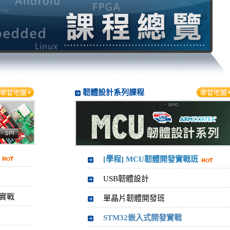
韌體設計系列課程
[學程] MCU韌體開發實戰班
USB韌體設計
識實戰
單晶片韌體開發班
STM32嵌入式開發實戰