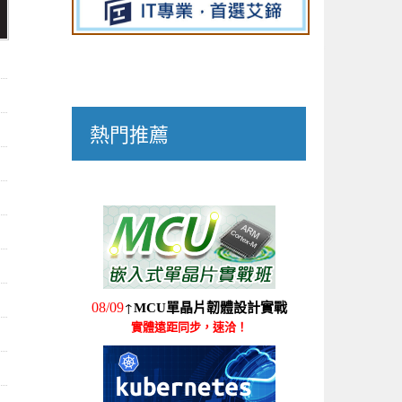
熱門推薦
↑
08/09
MCU單晶片韌體設計實戰
實體遠距同步，速洽！