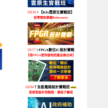
↑
NEW
【K8s雲原生實戰班】
從零開始掌握Kubernetes
↑
10/17
FPGA數位IC設計實戰
【用FPGA更快速地把產品做出來】
↑
10/04
全能電路設計實戰班
從原型設計到製造，硬底子養成