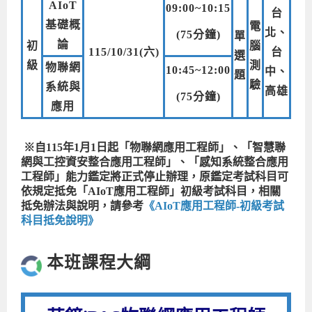
AIoT
09:00~10:15
台
基礎概
電
北、
(75分鐘)
單
論
初
腦
115/10/31(六)
台
選
級
測
物聯網
10:45~12:00
中、
題
驗
系統與
高雄
(75分鐘)
應用
※自115年1月1日起「物聯網應用工程師」、「智慧聯
網與工控資安整合應用工程師」、「感知系統整合應用
工程師」能力鑑定將正式停止辦理，原鑑定考試科目可
依規定抵免「AIoT應用工程師」初級考試科目，相關
抵免辦法與說明，請參考
《AIoT應用工程師-初級考試
科目抵免說明》
本班課程大綱