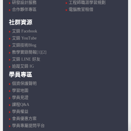
研發設計服務
工程師職涯學習規劃
合作夥伴專區
電腦教室租借
社群資源
艾鍗 Facebook
艾鍗 YouTube
艾鍗技術Blog
教學實錄簡報[1]
[2]
艾鍗 LINE 好友
追蹤艾鍗 IG
學員專區
個資保護聲明
學習地圖
學員見證
課程Q&A
學員權益
會員優惠方案
學員專屬提問平台