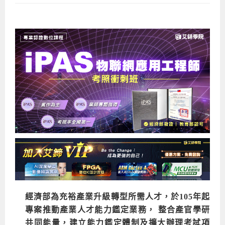
企業服務
開發板介紹
MCU韌體設計系列課程
數位課程總覽
待業青年職訓課程(29歲以下)
政府補助職訓說明會
[學程] 嵌入式Linux開發實務
讓 AI 成為你的數位同事
研討活動
環境設備
硬體/IC設計系列課程
嵌入式Linux開發系列
Kubernetes工程師養成班
企業教育訓練
Linux系統建置實務
ARM MCU單晶片韌體開發
AI雲端原生與MLOps自動化實務
學員專區
最新職缺
AI人工智慧系列課程
MCU韌體開發系列
[假日班]AI邊緣運算實作TensorFlow Lite for MCU
企業儲值優惠方案
最新補助課程
Linux系統程式設計
USB韌體設計
全能電路設計實戰班
n8n 零基礎工作自動化實戰班
嵌入式Linux學程(數位豪華版)
前進校園
艾鍗新聞
iPAS經濟部產業人才能力鑑定
AI人工智慧系列課程
[假日班]物聯網資訊安全實務
艾鍗企業VIP會員
會員優惠
Linux驅動程式設計實戰
STM32嵌入式開發實戰
FPGA 數位IC設計實戰
iPAS AI應用規劃師能力鑑定課程
Vibe Coding：AI 協作全端開發實戰班
Linux系統程式設計
MCU韌體設計
會員優惠
獲獎與榮耀
Web及雲端系列課程
Web及雲端系列課程
更多...
企業徵才
學員見證
校園巡迴講座
ARM Boot Loader設計
[學程]MCU韌體設計實戰
感測電路設計與應用
AI深度學習與影像辨識實戰
iPAS AI應用規劃師能力鑑定
iPAS AI應用規劃師能力鑑定課程
Linux驅動程式
Python硬體控制-Pi Pico物聯網實作
iPAS AI應用規劃師能力鑑定課程
交通資訊
物聯網開發系列課程
IoT物聯網開發系列
研發設計服務
資訊專區
研發實習生計畫
Linux Socket網路程式設計
TI MSP430微控制器開發
Allegro/PCB Layout設計
AI雲端原生與MLOps自動化實務
iPAS AIoT 應用工程師(物聯網類)
Kubernetes雲原生實戰班
ARM Boot Loader
Edge AI與Pi Pico實作應用
Vibe Coding：AI協作全端開發
kubernetes雲原生實戰班
5G-SDN通訊系列課程
iPAS產業人才能力鑑定系列
電腦教室租借服務[台北]
學員常見問題
Raspberry Pi之Python程式設計硬體控制
生醫感測器整合設計班
工業電子丙級輔導考照課程
AI機器學習與深度學習實戰班
iPAS巨量資料分析師
AI雲端原生與MLOps自動化實務
[學程]物聯網整合開發實戰
使用C語言控制Raspberry Pi
AI邊緣運算實作TensorFlow Lite for MCU
生成式AI能力認證
AI雲端原生與MLOps自動化實務
物聯網整合開發與應用
廠商求才
ROS機器人開發系列課程
升大學APCS/學習歷程專區
合作夥伴專區
學員權益與報名須知
嵌入式Linux開發與AI影像辨識
SoC FPGA嵌入式設計實戰
青少年AI人工智慧實作班
iPAS機器學習工程師
n8n 零基礎工作自動化實戰班
Web全端開發應用
SDN網路技術與Mininet實戰
Linux 作業系統實務
生成式AI基礎模型到Agentic AI
Web全端開發應用班
Python硬體控制-Pi Pico物聯網實作
iPAS AI應用規劃師
電腦視覺與影像處理課程
程式語言系列
最新成果展
青少年AI人工智慧實作班[高中生]
穿戴式裝置應用開發
AI課程總覽頁
Web全端開發應用班
5G技術-SDN與Mininet實作
ROS機器人自走車系統開發應用
Raspberry Pi 開發入門
Python機器學習與深度學習
iPAS AIoT應用工程師(物聯網類)
iPAS AIoT應用工程師(物聯網類)
高中生升學超前部署課程總覽
經濟部為充裕產業升級轉型所需人才，於105年起
ARM系列課程
Raspberry Pi系列
工程師學習地圖
高中生升學超前部署課程總覽
嵌入式即時作業系統FreeRTOS 設計實作
[學程]感測電路Plus+MCU韌體設計實戰
AI邊緣運算實作TensorFlow Lite for MCU
資訊安全實務
嵌入式物聯網開發實戰
ROS機器手臂控制&演算法實戰
影像課程總覽
AI雲端原生與MLOps自動化實務
5G - SDN與Mininet實作
iPAS巨量資料分析師
APCS檢定 Python課程
C語言程式設計
專案推動產業人才能力鑑定業務， 整合產官學研
程式語言系列課程
5G-SDN通訊系列課程
學員專屬提問平台
AIoT智能聯網運算實戰
物聯網Web整合應用實作
[學程]物聯網全端與深度學習整合
智能機器人系統整合開發
電腦視覺與影像處理
ARM mbed 物聯網平台應用實作
AI邊緣運算實作-TFL for MCU
iPAS機器學習工程師
APCS檢定 C++課程
資料結構
Linux & C語言硬體控制
共同能量，建立能力鑑定體制及擴大辦理考試項