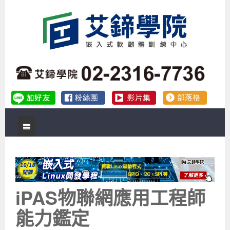
首頁
關於艾鍗
實體課程
最新公告
iPAS物聯網應用工程師
數位課程
公司簡介
課程說明會
企業預約徵才
能力鑑定
補助專班
師資介紹
嵌入式Linux開發系列課程
熱門課程
儲備講師計劃
課程說明會