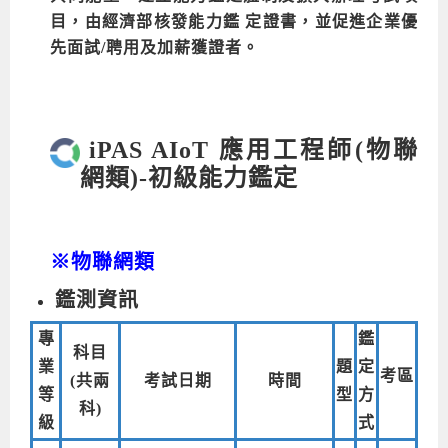
目，由經濟部核發能力鑑 定證書，並促進企業優
Android系列課程
創意程式設計系列
AI深度學習之問答系統實作
[學程]物聯網全端與深度學習整合
iPAS AIoT應用工程師(物聯網類)
AI深度學習與影像辨識實戰
ARM Boot Loader設計
C語言程式設計
自然語言處理與大型語言模型
APCS檢定 C語言課程
Python程式設計
Python硬體控制-Pi Pico
5G關鍵技術- SDN與Mininet實作
先面試/聘用及加薪獲證者。
iOS程式開發系列課程
AI強化學習 - 自動控制應用
嵌入式Linux開發與AI影像辨識
ARM Cortex-M0 應用整合設計
資料結構精修班
Android嵌入式平台開發訓練班
資料分析與視覺化
APCS檢定培訓課程
JavaScript程式設計
Raspberry Pi 使用入門
micro:bit 創意程式設計
讓 AI 成為你的數位同事
智能機器人系統整合開發
C++程式設計
Android APP 實戰開發學程
iPhone程式設計基礎班
非監督式學習
【遠距同步】APCS寒/暑假營隊
C++程式設計
Edge AI與Raspberry Pi Pico實作應用
Scratch 創意程式設計
iPAS AIoT 應用工程師(物聯
產品應用系列課程
Python程式實戰養成學程
Android Framework
iPhone程式設計進階班
Android嵌入式平台開發訓練班
Edge AI與Pi Pico實作應用
【遠距同步】青少年AI冬/夏令營
Python進階程式設計：從資料結構到演算法
硬體控制使用Python
網類)-初級能力鑑定
轉職就業班
Python程式設計
Android ADK周邊裝置開發班
TI MSP430微控制器開發
生醫感測器整合設計班
電腦視覺演算法-人臉識別實戰
青少年AI人工智慧實作班
Python程式實戰養成學程
用樹莓派實現物聯網
實體課程總覽
Python程式設計(舊)
NFC無線通訊設計實作班
AIoT人工智慧與物聯網實戰人才就業班
OpenVINO邊緣運算實務
※物聯網類
APCS寒暑假程式檢定班
物聯網Web整合應用實作班
AI智能醫療電子產品開發人才就業班
iPAS巨量資料分析師考照班
鑑測資訊
Java 物件導向程式
物聯網韌體工程師人才養成班
專
鑑
物聯網平台開發人才養成班(政府+企業雙重補助)
科目
業
題
定
考區
(共兩
考試日期
時間
物聯網平台開發人才養成班
等
型
方
科)
級
式