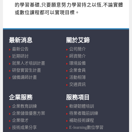
的學習基礎,只要願意努力學習持之以恆,不論實體
或數位課程都可以實現目標。
最新消息
關於艾鍗
最新公告
公司簡介
近期研討
師資簡介
就業人才培訓計畫
環境設備
研發實習生計畫
企業會員
儲備講師計畫
活動相簿
交通資訊
企業服務
服務項目
企業教育訓練
軟硬韌體培訓
企業儲值優惠方案
待業者職前訓練
企業徵才
補助技術課程
技術成果分享
E-learning數位學習