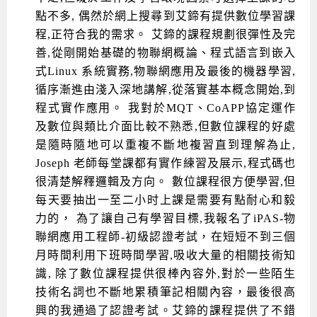
點不多, 偶然於網上搜尋到艾鍗有提供數位學習課
程,正符合我的需求。 艾鍗的課程規劃很彈性及完
善,從剛開始基礎的物聯網概論、程式語言到嵌入
式Linux 系統實務,物聯網應用及最後的機器學習,
循序漸進由淺入深地講解,從落實基本概念開始,到
程式實作應用。 我對於MQT、CoAPP協定運作
及數位與類比介面比較不熟悉,但數位課程的好處
是隨時隨地可以重複不斷地複習直到理解為止,
Joseph 老師每堂課都有實作練習及展示,程式碼也
很清楚解釋邏輯及方向。 數位課程很方便學習,但
每天要抽出一至二小时上課是需要有點耐心和毅
力的， 為了讓自己有學習目標,我報名了iPAS-物
聯網應用工程師-初級認證考試，在短短不到三個
月時間利用下班時間學習,吸收大量的相關技術知
識, 除了數位課程提供很棒內容外,對於一些陌生
技術名詞也不斷地累積筆記相關內容，最後很高
興的我通過了認證考試。艾鍗的課程提供了不錯