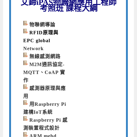
艾鍗iPAS物聯網應用工程師
考照班 課程大綱
物聯網導論
RFID原理與
EPC global
Network
無線感測網路
M2M通訊協定-
MQTT、CoAP 實
作
感測器原理與應
用
用Raspberry Pi
建構IoT系統
Raspberry Pi 感
測裝置程式設計
ARM mebd