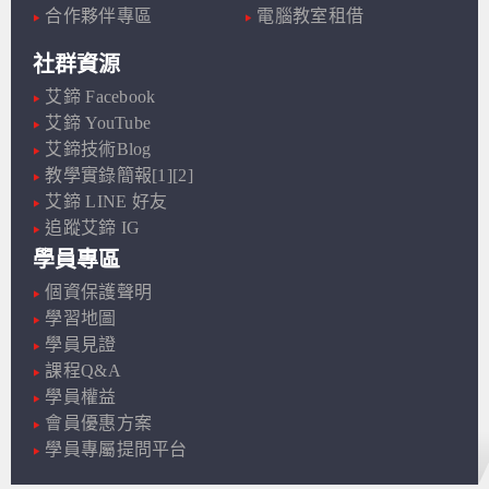
合作夥伴專區
電腦教室租借
社群資源
艾鍗 Facebook
艾鍗 YouTube
艾鍗技術Blog
教學實錄簡報[1]
[2]
艾鍗 LINE 好友
追蹤艾鍗 IG
學員專區
個資保護聲明
學習地圖
學員見證
課程Q&A
學員權益
會員優惠方案
學員專屬提問平台