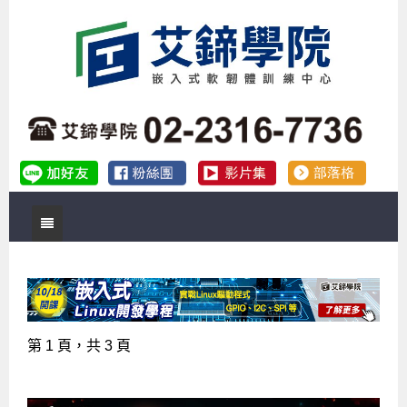
首頁
關於艾鍗
實體課程
最新公告
第 1 頁，共 3 頁
數位課程
公司簡介
課程說明會
企業預約徵才
補助專班
師資介紹
嵌入式Linux開發系列課程
熱門課程
儲備講師計劃
課程說明會