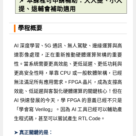
📌 本課程可申請補助：大人提、小人
提、退輔會補助適用
Android系列課程
創意程式設計系列
AI深度學習之問答系統實作
[學程]物聯網全端與深度學習整合
iPAS AIoT應用工程師(物聯網類)
AI深度學習與影像辨識實戰
ARM Boot Loader設計
C語言程式設計
自然語言處理與大型語言模型
APCS檢定 C語言課程
Python程式設計
Python硬體控制-Pi Pico
5G關鍵技術- SDN與Mininet實作
iOS程式開發系列課程
AI強化學習 - 自動控制應用
嵌入式Linux開發與AI影像辨識
ARM Cortex-M0 應用整合設計
資料結構精修班
Android嵌入式平台開發訓練班
資料分析與視覺化
APCS檢定培訓課程
JavaScript程式設計
Raspberry Pi 使用入門
micro:bit 創意程式設計
學程概要
讓 AI 成為你的數位同事
智能機器人系統整合開發
C++程式設計
Android APP 實戰開發學程
iPhone程式設計基礎班
非監督式學習
【遠距同步】APCS寒/暑假營隊
C++程式設計
Edge AI與Raspberry Pi Pico實作應用
Scratch 創意程式設計
產品應用系列課程
Python程式實戰養成學程
Android Framework
iPhone程式設計進階班
Android嵌入式平台開發訓練班
Edge AI與Pi Pico實作應用
【遠距同步】青少年AI冬/夏令營
Python進階程式設計：從資料結構到演算法
硬體控制使用Python
AI 深度學習、5G 通訊、無人駕駛、邊緣運算與高
速影像處理，正在重新推動硬體運算架構的重要
轉職就業班
Python程式設計
Android ADK周邊裝置開發班
TI MSP430微控制器開發
生醫感測器整合設計班
電腦視覺演算法-人臉識別實戰
青少年AI人工智慧實作班
Python程式實戰養成學程
用樹莓派實現物聯網
性。當系統需要更高效能、更低延遲、更低功耗與
實體課程總覽
Python程式設計(舊)
NFC無線通訊設計實作班
AIoT人工智慧與物聯網實戰人才就業班
OpenVINO邊緣運算實務
更高安全性時，單靠 CPU 或一般軟體架構，已經
APCS寒暑假程式檢定班
物聯網Web整合應用實作班
AI智能醫療電子產品開發人才就業班
iPAS巨量資料分析師考照班
無法滿足所有應用需求。FPGA 晶片，成為支撐高
效能、低延遲與客製化硬體運算的關鍵核心！但在
Java 物件導向程式
物聯網韌體工程師人才養成班
AI 快速發展的今天，學 FPGA 的意義已經不只是
物聯網平台開發人才養成班(政府+企業雙重補助)
「學會寫 Verilog」。因為 AI 工具已經可以輔助產
物聯網平台開發人才養成班
生程式碼，甚至可以嘗試產生 RTL Code。
➤ 真正關鍵的是：