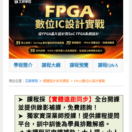
企業服務
開發板介紹
MCU韌體設計系列課程
數位課程總覽
待業青年職訓課程(29歲以下)
政府補助職訓說明會
[學程] 嵌入式Linux開發實務
讓 AI 成為你的數位同事
研討活動
環境設備
硬體/IC設計系列課程
嵌入式Linux開發系列
Kubernetes工程師養成班
企業教育訓練
Linux系統建置實務
ARM MCU單晶片韌體開發
AI雲端原生與MLOps自動化實務
學員專區
最新職缺
AI人工智慧系列課程
MCU韌體開發系列
[假日班]AI邊緣運算實作TensorFlow Lite for MCU
企業儲值優惠方案
最新補助課程
Linux系統程式設計
USB韌體設計
全能電路設計實戰班
n8n 零基礎工作自動化實戰班
嵌入式Linux學程(數位豪華版)
前進校園
艾鍗新聞
iPAS經濟部產業人才能力鑑定
AI人工智慧系列課程
[假日班]物聯網資訊安全實務
艾鍗企業VIP會員
會員優惠
Linux驅動程式設計實戰
STM32嵌入式開發實戰
FPGA 數位IC設計實戰
iPAS AI應用規劃師能力鑑定課程
Vibe Coding：AI 協作全端開發實戰班
Linux系統程式設計
MCU韌體設計
會員優惠
獲獎與榮耀
Web及雲端系列課程
Web及雲端系列課程
更多...
企業徵才
學員見證
校園巡迴講座
ARM Boot Loader設計
[學程]MCU韌體設計實戰
感測電路設計與應用
AI深度學習與影像辨識實戰
iPAS AI應用規劃師能力鑑定
iPAS AI應用規劃師能力鑑定課程
Linux驅動程式
Python硬體控制-Pi Pico物聯網實作
iPAS AI應用規劃師能力鑑定課程
學程簡介
課程大綱
課程預覽
課程Q&A
交通資訊
物聯網開發系列課程
IoT物聯網開發系列
研發設計服務
資訊專區
研發實習生計畫
Linux Socket網路程式設計
TI MSP430微控制器開發
Allegro/PCB Layout設計
AI雲端原生與MLOps自動化實務
iPAS AIoT 應用工程師(物聯網類)
Kubernetes雲原生實戰班
ARM Boot Loader
Edge AI與Pi Pico實作應用
Vibe Coding：AI協作全端開發
kubernetes雲原生實戰班
現在位置：
艾鍗學院
＞
硬體設計系列課程 ＞
FPGA數位IC設計實戰
5G-SDN通訊系列課程
iPAS產業人才能力鑑定系列
電腦教室租借服務[台北]
學員常見問題
Raspberry Pi之Python程式設計硬體控制
生醫感測器整合設計班
工業電子丙級輔導考照課程
AI機器學習與深度學習實戰班
iPAS巨量資料分析師
AI雲端原生與MLOps自動化實務
[學程]物聯網整合開發實戰
使用C語言控制Raspberry Pi
AI邊緣運算實作TensorFlow Lite for MCU
生成式AI能力認證
AI雲端原生與MLOps自動化實務
物聯網整合開發與應用
廠商求才
ROS機器人開發系列課程
升大學APCS/學習歷程專區
合作夥伴專區
學員權益與報名須知
嵌入式Linux開發與AI影像辨識
SoC FPGA嵌入式設計實戰
青少年AI人工智慧實作班
iPAS機器學習工程師
n8n 零基礎工作自動化實戰班
Web全端開發應用
SDN網路技術與Mininet實戰
Linux 作業系統實務
生成式AI基礎模型到Agentic AI
Web全端開發應用班
Python硬體控制-Pi Pico物聯網實作
iPAS AI應用規劃師
➤ 課程採
【實體遠距同步】
全台開課
電腦視覺與影像處理課程
程式語言系列
最新成果展
青少年AI人工智慧實作班[高中生]
穿戴式裝置應用開發
AI課程總覽頁
Web全端開發應用班
5G技術-SDN與Mininet實作
ROS機器人自走車系統開發應用
Raspberry Pi 開發入門
Python機器學習與深度學習
iPAS AIoT應用工程師(物聯網類)
iPAS AIoT應用工程師(物聯網類)
高中生升學超前部署課程總覽
並提供錄影補課，免費諮詢！
➤ 獨家資深業師授課！提供課程提問
ARM系列課程
Raspberry Pi系列
工程師學習地圖
高中生升學超前部署課程總覽
嵌入式即時作業系統FreeRTOS 設計實作
[學程]感測電路Plus+MCU韌體設計實戰
AI邊緣運算實作TensorFlow Lite for MCU
資訊安全實務
嵌入式物聯網開發實戰
ROS機器手臂控制&演算法實戰
影像課程總覽
AI雲端原生與MLOps自動化實務
5G - SDN與Mininet實作
iPAS巨量資料分析師
APCS檢定 Python課程
C語言程式設計
平台，訓中訓後為學員排難解惑。
程式語言系列課程
5G-SDN通訊系列課程
學員專屬提問平台
AIoT智能聯網運算實戰
物聯網Web整合應用實作
[學程]物聯網全端與深度學習整合
智能機器人系統整合開發
電腦視覺與影像處理
ARM mbed 物聯網平台應用實作
AI邊緣運算實作-TFL for MCU
iPAS機器學習工程師
APCS檢定 C++課程
資料結構
Linux & C語言硬體控制