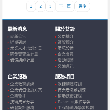
1
2
3
下一篇
最後
最新消息
關於艾鍗
最新公告
公司簡介
近期研討
師資簡介
就業人才培訓計畫
環境設備
研發實習生計畫
企業會員
儲備講師計畫
活動相簿
交通資訊
企業服務
服務項目
企業教育訓練
軟硬韌體培訓
企業儲值優惠方案
待業者職前訓練
企業徵才
補助技術課程
技術成果分享
E-learning數位學習
研發設計服務
工程師職涯學習規劃