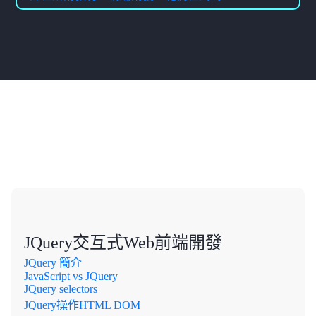
課程大綱
JQuery交互式Web前端開發
JQuery 簡介
JavaScript vs JQuery
JQuery selectors
JQuery操作HTML DOM