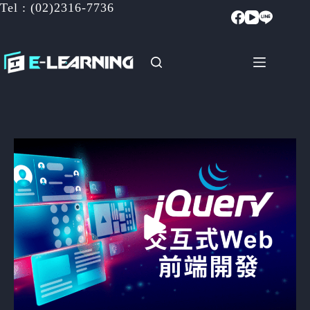
Tel : (02)2316-7736
跳
至
主
要
內
容