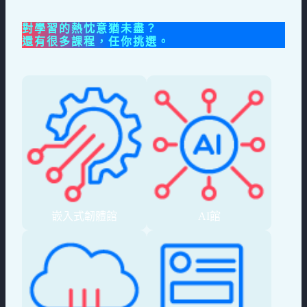
對學習的熱忱意猶未盡？
還有很多課程，任你挑選。
嵌入式韌體館
AI館