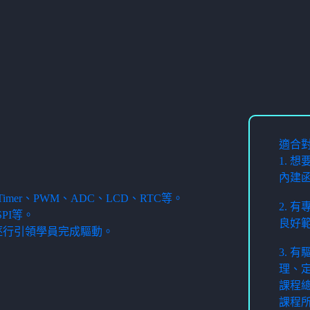
適合
1. 
內建
mer、PWM、ADC、LCD、RTC等。
2. 
PI等。
良好
，逐行引領學員完成驅動。
3. 
理、
課程總
課程