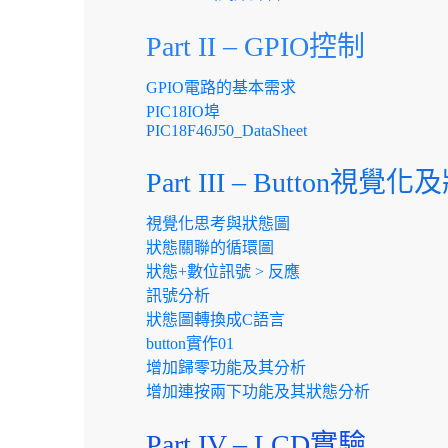
Part II – GPIO控制
GPIO電路的基本需求
PIC18IO埠
PIC18F46J50_DataSheet
Part III – Button視覺
視覺化思考與狀態圖
狀態關聯的循環圖
狀態+數位訊號 > 反應
訊號分析
狀態圖轉換成C語言
button實作01
增加歸零功能及其分析
增加連按兩下功能及其狀態分析
Part IV – LCD實驗