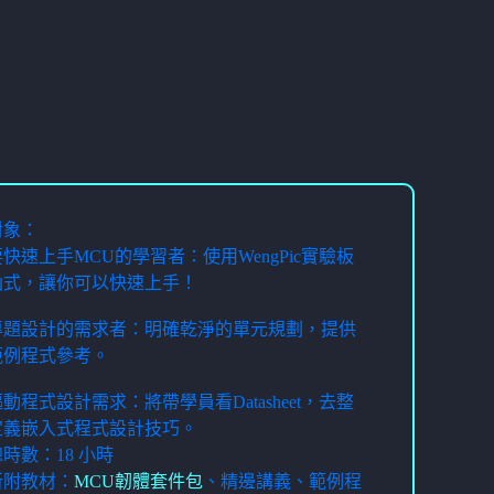
對象：
想要快速上手MCU的學習者：使用WengPic實驗板
函式，讓你可以快速上手！
有專題設計的需求者：明確乾淨的單元規劃，提供
範例程式參考。
有驅動程式設計需求：將帶學員看Datasheet，去整
定義嵌入式程式設計技巧。
時數：18 小時
所附教材：
MCU韌體套件包
、精邊講義、範例程