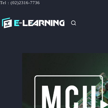
Tel : (02)2316-7736
跳
至
主
要
內
容