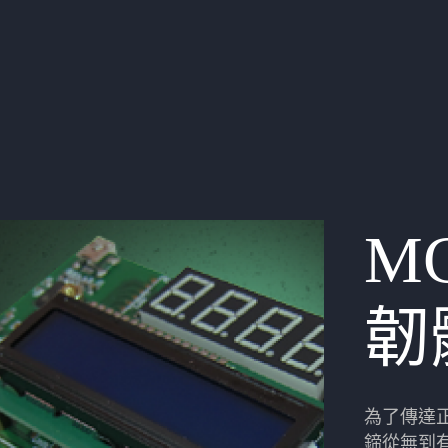
M
韌
為了傳達
鍗從無到