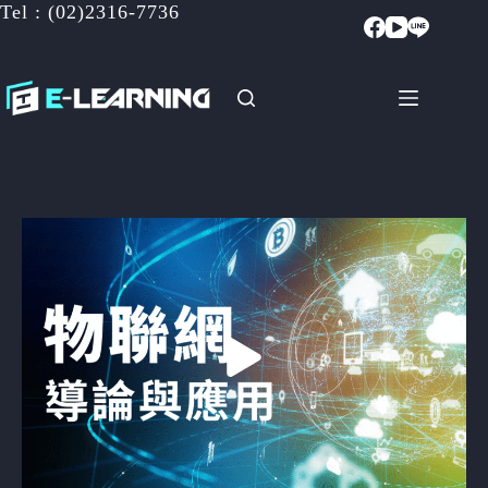
Tel : (02)2316-7736
跳
至
主
要
內
容