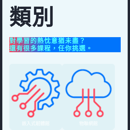
類別
對學習的熱忱意猶未盡？
還有很多課程，任你挑選。
嵌入式韌體館
物聯網館