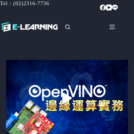
Tel : (02)2316-7736
跳
至
主
要
內
容