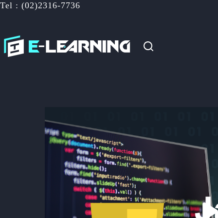
Tel : (02)2316-7736
跳
至
主
要
內
容