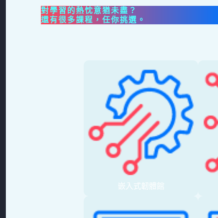
對學習的熱忱意猶未盡？
還有很多課程，任你挑選。
嵌入式韌體館