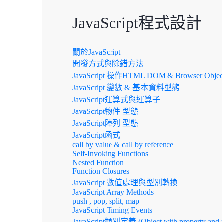
JavaScript程式設計
關於JavaScript
開發方式與除錯方法
JavaScript 操作HTML DOM & Browser Objec
JavaScript 變數 & 基本資料型態
JavaScript運算式與運算子
JavaScript物件 型態
JavaScript陣列 型態
JavaScript函式
call by value & call by reference
Self-Invoking Functions
Nested Function
Function Closures
JavaScript 數值處理與型別轉換
JavaScript Array Methods
push , pop, split, map
JavaScript Timing Events
JavaScript類別定義 (Object with property and 