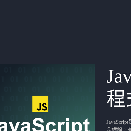
Jav
程
JavaSc
念講解，並