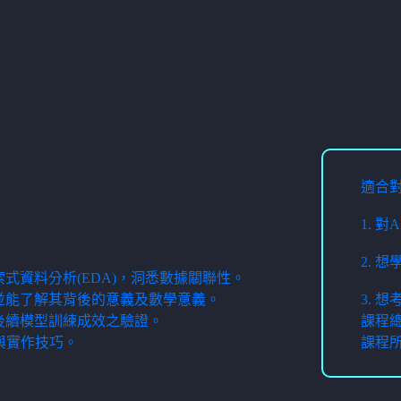
適合
1. 
2. 
式資料分析(EDA)，洞悉數據關聯性。
並能了解其背後的意義及數學意義。
3. 
後續模型訓練成效之驗證。
課程總
與實作技巧。
課程