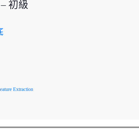
– 初級
底
ure Extraction