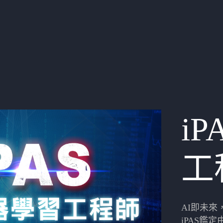
i
工
AI即未
iPAS鑑