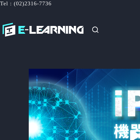
Tel : (02)2316-7736
跳
至
主
要
內
容