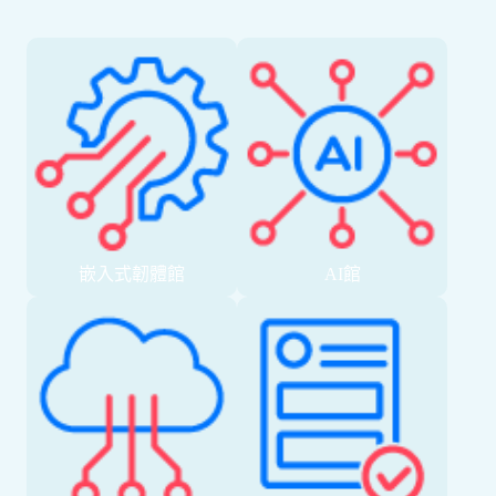
嵌入式韌體館
AI館