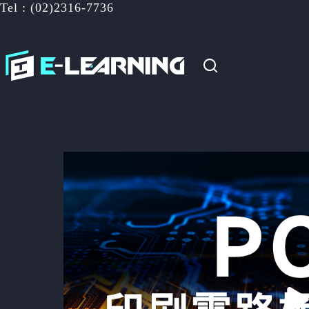
Tel : (02)2316-7736
跳
至
主
要
內
容