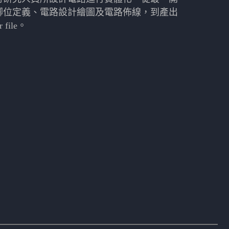
腳位定義、電路設計繪圖及電路佈線，到產出
r file。