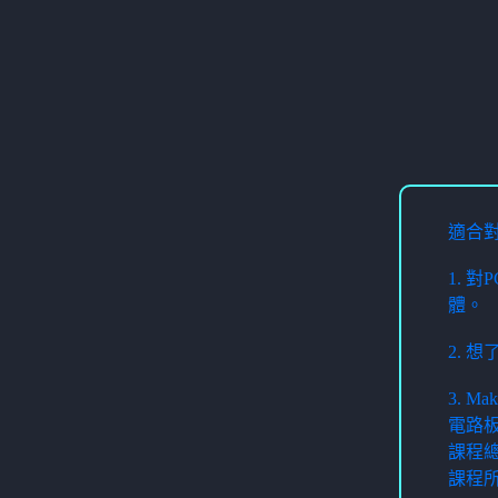
適合
1. 對
體。
2. 想
3. 
電路
課程總
課程